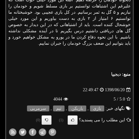
علیرغم این اشتباهات توانستیم بر بازی مسلط شویم و خودمان را
نبازیم و ۵ گل به ثمر برسانیم. در كل بازی عجیبی بود. خوشبختانه ما
توانستیم ۶ امتیاز از ۲ بازی به دست بیاوریم و این مورد خیلی
خوشحال كننده است. باید از اشتباهاتی كه در این دیدار به خصوص
گل های دریافتی داشتیم درس بگیریم تا در آینده مشكلی نداشته
باشیم. با این نحوه دفاع كردن ما در یورو به مشكل خواهیم خورد و
باید بتوانیم این ضعف بزرگ خودمان را جبران نماییم.
منبع:
دیجیپا
1398/06/20
22:49:47
4044
/ 5
5.0
تگهای خبر:
بازی
,
بازیكن
,
تیم
,
سرمربی
این مطلب را می پسندید؟
(0)
(1)