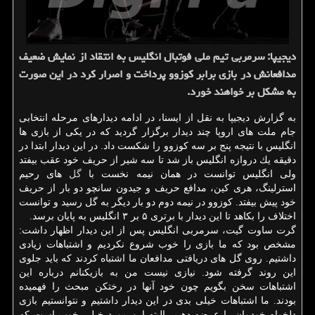
دیجیپا: سرمربی تیم ملی فوتبال انگلیس به انتقاد از نمایش ضعیف
مدافعانش در بازی برابر كوزوو پرداخت و اصرار كرد در این صورت
به مشكل بر خواهند خورد.
به گزارش دیجیپا به نقل از ایسنا، در ادامه دیدارهای مرحله انتخابی
جام ملت های اروپا چند دیدار برگزار گردید كه در یكی از بازی ها
انگلیس با نتیجه پنج بر سه كوزوو را شكست داد. در این دیدار ابتدا در
دقیقه یك دروازه انگلیس باز شد تا سه شیر از حریف خود عقب بیفتد
ولی انگلیس توانست در همان نیمه نخست با
گل
های رحیم
استرلینگ، هری كین، مدافع حریف و جیدون سانچو دو بار از حریف
خود پیش بیفتد. كوزوو در نیمه دوم دو بار دیگر به گل رسید و توانست
اختلاف را بكاهد تا این دیدار با برتری ۵ بر ۳ انگلیس به پایان برسد.
گرت ساوت گیت، سرمربی انگلیس پس از این دیدار اظهار داشت:
مشخص بود كه ما بازی را خوب شروع نكردیم و اشتباهات زیادی
داشتیم. روی گل های دریافتی مدافعان ما اشتباه كردند كه باید جلوی
این روند گرفته شود. نیازی نیست من به بازیكنانم درباره این
اشتباهات سخن بگویم چون خود آنها در رختكن مبحث را فهمیده
بودند. ما اشتباهات خیلی بدی در این دیدار داشتیم و نتوانستیم بازی
دلخواه خودمان را عرضه دهیم. البته این مورد خیلی خوب است كه