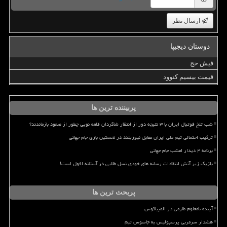
ارسال نظر
دوستان دیجیپا
فیش حج
قیمت بیسیم کنوود
پربیننده ترین ها
شب تلخ فوتبال ایران با ۳ نتیجه دور از انتظار شاگردان قلعه نویی چطور از صعود بازماندند؟
ترکیب احتمالی تیم ملی ایران مقابل نیوزیلند در نخستین بازی جام جهانی
برنامه ۴ دیدار امشب جام جهانی
بلژیک زیر آتش انتقادات رسانه های خودی نسل طلایی در آستانه افول است!
پربحث ترین ها
آینده نامعلوم طارمی در المپیاکوس
هشدار سرمربی پرسپولیس به جاسوس تیم