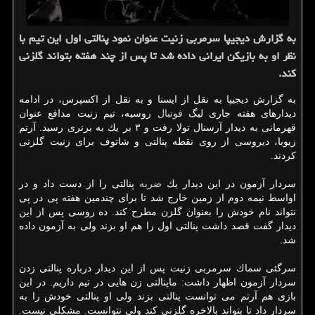
به گزارش دیجیپا سرمربی زنیت عنوان نمود پنالتی اول این تیم با
نظر او به بازیكن ایرانی داده شد تا پس از چند هفته بتواند گلزنی
كند.
به گزارش دیجیپا به نقل از ایسنا و به نقل از اكسپرس، در ادامه
دیدارهای هفته جاری لیگ
فوتبال
روسیه، تیم زنیت مدافع عنوان
قهرمانی به دیدار آرسنال تولا رفت و ۳ بر یك به برتری رسید. آرتم
زیوبا، دیروسی از روی نقطه پنالتی و شاتوف برای زنیت گلزنی
كردند.
سردار آزمون در این دیدار یك
ضربه
پنالتی را از دست داد و در
اواسط نیمه دوم از زمین خارج شد تا برای چندمین هفته پی در پی
نتواند نام خودش را بعنوان گلزن مطرح كند. ده روسی پس از این
دیدار گفت قصد داشت پنالتی اول را هم او بزند ولی به آزمون داده
شد.
سرگئی سماك سرمربی زنیت پس از این دیدار درباره پنالتی زدن
سردار آزمون اظهار داشت: ماپنالتی زن هایی در تیم داریم. در این
بازی هم آرتم می توانست پنالتی بزند ولی او پنالتی خودش را به
سردار داد تا بتواند بالاخره گلزنی كند ولی نتوانست. مشكلی نیست.