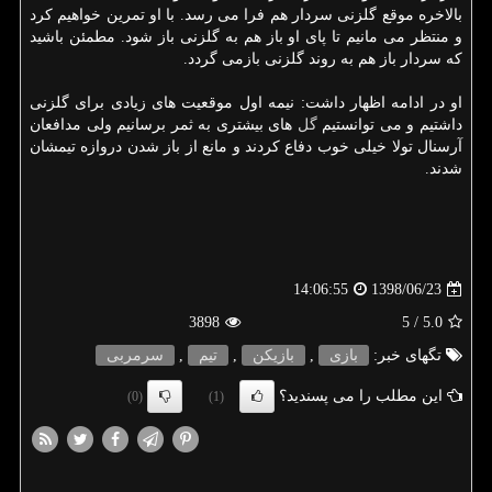
بالاخره موقع گلزنی سردار هم فرا می رسد. با او تمرین خواهیم كرد
و منتظر می مانیم تا پای او باز هم به گلزنی باز شود. مطمئن باشید
كه سردار باز هم به روند گلزنی بازمی گردد.
او در ادامه اظهار داشت: نیمه اول موقعیت های زیادی برای گلزنی
داشتیم و می توانستیم
گل
های بیشتری به ثمر برسانیم ولی مدافعان
آرسنال تولا خیلی خوب دفاع كردند و مانع از باز شدن دروازه تیمشان
شدند.
1398/06/23
14:06:55
3898
/ 5
5.0
تگهای خبر:
بازی
,
بازیكن
,
تیم
,
سرمربی
این مطلب را می پسندید؟
(0)
(1)