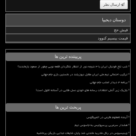
ارسال نظر
دوستان دیجیپا
فیش حج
قیمت بیسیم کنوود
پربیننده ترین ها
شب تلخ فوتبال ایران با ۳ نتیجه دور از انتظار شاگردان قلعه نویی چطور از صعود بازماندند؟
ترکیب احتمالی تیم ملی ایران مقابل نیوزیلند در نخستین بازی جام جهانی
برنامه ۴ دیدار امشب جام جهانی
بلژیک زیر آتش انتقادات رسانه های خودی نسل طلایی در آستانه افول است!
پربحث ترین ها
آینده نامعلوم طارمی در المپیاکوس
هشدار سرمربی پرسپولیس به جاسوس تیم
وینیسیوس در رئال مادرید ماندنی شد پایان شایعات جدایی بازیکن پرحاشیه