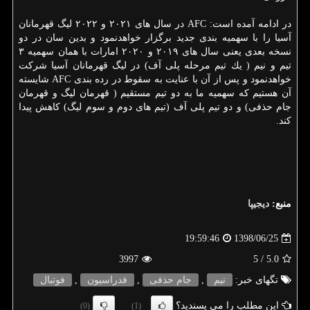
در ادامه آمده است: AFC در سال های ۲۰۲۱ و ۲۰۲۲ لیگ قهرمانان
آسیا را با سهمیه بندی جدید برگزار خواهدنمود و بدین سان در دو
نسخه بعدی یعنی سال های ۲۰۱۹ و ۲۰۲۰ امارات با همان سهمیه ۳
تیم و نیم ( یك تیم مرحله پلی آف) در لیگ قهرمانان آسیا شركت
خواهدنمود و پس از آن با عنایت به سقوط در رده بندی AFC شایسته
آن هستیم كه سهمیه ما به دو تیم مستقیم ( قهرمان لیگ و قهرمان
جام حذفی) و دو تیم پلی آف (تیم های دوم و سوم لیگ) كاهش پیدا
كند.
منبع:
دیجیپا
1398/06/25
19:59:46
3997
/ 5
5.0
تگهای خبر:
تیم
,
جام حذفی
,
فدراسیون
,
فوتبال
این مطلب را می پسندید؟
(0)
(1)