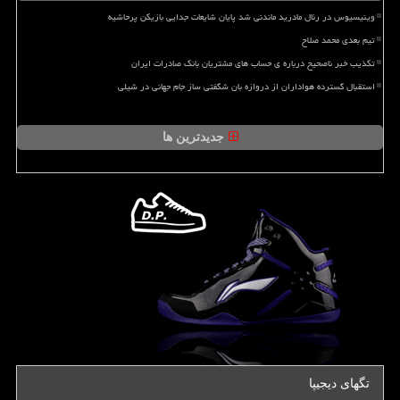
وینیسیوس در رئال مادرید ماندنی شد پایان شایعات جدایی بازیکن پرحاشیه
تیم بعدی محمد صلاح
تکذیب خبر ناصحیح درباره ی حساب های مشتریان بانک صادرات ایران
استقبال گسترده هواداران از دروازه بان شگفتی ساز جام جهانی در شیلی
جدیدترین ها
تگهای دیجیپا