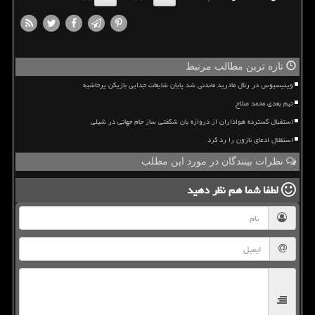
تازه ترین مطالب مرتبط
وینیسیوس در رئال مادرید ماندنی شد پایان شایعات جدایی بازیکن پرحاشیه
تیم بعدی محمد صلاح
استقبال گسترده هواداران از دروازه بان شگفتی ساز جام جهانی در شیلی
استقلال ادعای نازون را رد کرد
نظرات بینندگان در مورد این مطلب
لطفا شما هم
نظر دهید