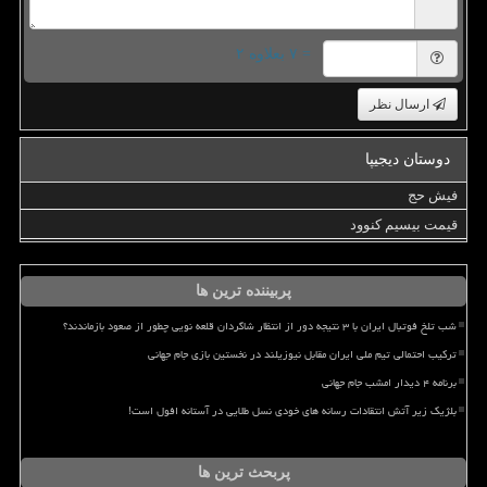
= ۷ بعلاوه ۲
ارسال نظر
دوستان دیجیپا
فیش حج
قیمت بیسیم کنوود
پربیننده ترین ها
شب تلخ فوتبال ایران با ۳ نتیجه دور از انتظار شاگردان قلعه نویی چطور از صعود بازماندند؟
ترکیب احتمالی تیم ملی ایران مقابل نیوزیلند در نخستین بازی جام جهانی
برنامه ۴ دیدار امشب جام جهانی
بلژیک زیر آتش انتقادات رسانه های خودی نسل طلایی در آستانه افول است!
پربحث ترین ها