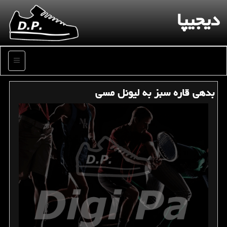
دیجیپا
منو
بدهی قاره سبز به لیونل مسی