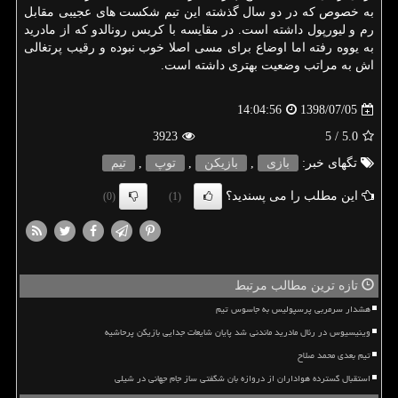
به خصوص كه در دو سال گذشته این تیم شكست های عجیبی مقابل
رم و لیورپول داشته است. در مقایسه با كریس رونالدو كه از مادرید
به یووه رفته اما اوضاع برای مسی اصلا خوب نبوده و رقیب پرتغالی
اش به مراتب وضعیت بهتری داشته است.
1398/07/05
14:04:56
3923
/ 5
5.0
تگهای خبر:
بازی
,
بازیكن
,
توپ
,
تیم
این مطلب را می پسندید؟
(0)
(1)
تازه ترین مطالب مرتبط
هشدار سرمربی پرسپولیس به جاسوس تیم
وینیسیوس در رئال مادرید ماندنی شد پایان شایعات جدایی بازیکن پرحاشیه
تیم بعدی محمد صلاح
استقبال گسترده هواداران از دروازه بان شگفتی ساز جام جهانی در شیلی