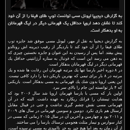
به گزارش دیجیپا لیونل مسی توانست توپ طلای فیفا را از آن خود
كند تا نشان دهد اروپا حداقل یك قهرمانی دیگر در لیگ قهرمانان
به او بدهكار است.
به گزارش دیجیپا به نقل از مهر، لیونل مسی موفق شد جایزه
توپ
طلای فیفا را از آن خود كند تا باردیگر از رقیب دیرینه اش رونالدو
پیش بیفتد. اما پس از رسیدن به این عنوان و جایزه نخستین چیزی كه
به ذهن می رسد این است كه
فوتبال
به ستاره آرژانتینی حداقل یك
قهرمانی دیگر در لیگ قهرمانان بدهكار است.
در ۸ دوره اخیر بارسا تنها یك مرتبه قهرمان این
رقابت
ها شده و یك
مرتبه در ۸ بار برای تیمی كه بهترین بازیكن دنیا را دارد كافی نیست.
این یعنی اروپا بدون شك یك قهرمانی به مسی بدهكار است. بازیكنی
كه ۴ بار توانسته این جام را بالای سر ببرد.
اولین بار كه مسی با بارسا قهرمان اروپا شد سال ۲۰۰۶ بود كه
هدایت تیمشان را فرانك ریكارد به عهده داشت. البته كه در آن
قهرمانی مسی نقش چشم گیری نداشت و حتی در فینال مقابل
آرسنال هم بازی نكرد. دومین و سومین قهرمانی در سال های ۲۰۰۹
و ۲۰۱۱ بود و چهارمین و آخرین آن در سال ۲۰۱۵ زمانی كه مسی در
كنار سوارس و نیمار مثلث هجومی ترسناك بارسا را می ساختند.
از آن زمان به بعد اما هیچ چیز به جز ناامیدی به مسی نرسیده است،