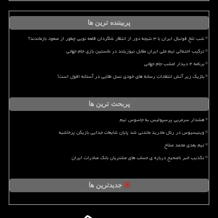
پربیننده ترین ها
شب تلخ فوتبال ایران با ۳ نتیجه دور از انتظار شاگردان قلعه نویی چطور از صعود بازماندند؟
ترکیب احتمالی تیم ملی ایران مقابل نیوزیلند در نخستین بازی جام جهانی
برنامه ۴ دیدار امشب جام جهانی
بلژیک زیر آتش انتقادات رسانه های خودی نسل طلایی در آستانه افول است!
پربحث ترین ها
هشدار سرمربی پرسپولیس به جاسوس تیم
وینیسیوس در رئال مادرید ماندنی شد پایان شایعات جدایی بازیکن پرحاشیه
تیم بعدی محمد صلاح
تکذیب خبر ناصحیح درباره ی حساب های مشتریان بانک صادرات ایران
جدیدترین ها