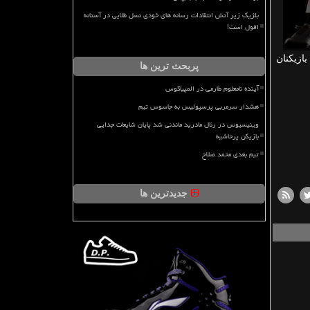
بلژیک زیر آتش انتقادات رسانه های خودی نسل طلایی در آستانه
افول است!
ازیكنان
پربحث ترین ها
آینده نامعلوم طارمی در المپیاکوس
هشدار سرمربی پرسپولیس به جاسوس تیم
وینیسیوس در رئال مادرید ماندنی شد پایان شایعات جدایی
بازیکن پرحاشیه
تیم بعدی محمد صلاح
جدیدترین ها