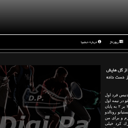
رپورتاژ
درباره دیجیپا
 از گل هایش
از دست داده
 دنیس فرد اول
ئو در نیمه اول
دبل كند و تیمش را ۲ بر صفر پیش اندازد (بازی با تساوی ۲ بر ۲ به پایان
تیانو رونالدو
رم و برای من
رك كرد خیلی