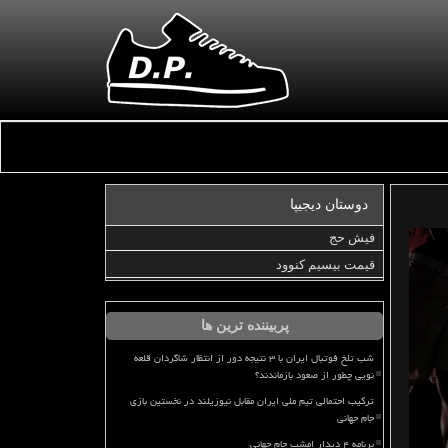
دوستان دیجیپا
فیش حج
قیمت بیسیم کنوود
پربیننده ترین ها
شب تلخ فوتبال ایران با ۳ نتیجه دور از انتظار شاگردان قلعه
نویی چطور از صعود بازماندند؟
ترکیب احتمالی تیم ملی ایران مقابل نیوزیلند در نخستین بازی
جام جهانی
برنامه ۴ دیدار امشب جام جهانی