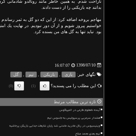
ناراحت شدم. به همین خاطر مانند رونالدو شادمانی كردم
بدانند چه بازیكنی را از دست دادند.
مهاجم بروخه اضافه كرد: از این كه دو گل به ثمر رساندم
خواستیم پیروز شویم و از آن دور نبودیم. در نهایت یك ام
بود. نباید تنها به گل های من بسنده كرد.
1398/07/10
16:07:07
تگهای خبر:
بازی
,
بازیكن
,
تیم
,
گل
این مطلب را می پسندید؟
(0)
(1)
تازه ترین مطالب مرتبط
آینده نامعلوم طارمی در المپیاکوس
هشدار سرمربی پرسپولیس به جاسوس تیم
وینیسیوس در رئال مادرید ماندنی شد پایان شایعات جدایی بازیکن پرحاشیه
تیم بعدی محمد صلاح