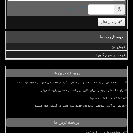
= ۴ بعلاوه ۴
ارسال نظر
دوستان دیجیپا
فیش حج
قیمت بیسیم کنوود
پربیننده ترین ها
شب تلخ فوتبال ایران با ۳ نتیجه دور از انتظار شاگردان قلعه نویی چطور از صعود بازماندند؟
ترکیب احتمالی تیم ملی ایران مقابل نیوزیلند در نخستین بازی جام جهانی
برنامه ۴ دیدار امشب جام جهانی
بلژیک زیر آتش انتقادات رسانه های خودی نسل طلایی در آستانه افول است!
پربحث ترین ها
آینده نامعلوم طارمی در المپیاکوس