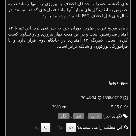
های گذشته خودرا با حداقل اختلاف با پیروزی به انتها رساندند، به
خصوص به لطف
گل
های نیمار. آنها مانند فصل های گذشته نیستند. در
سال های قبل اختلاف PSG با تیم دوم دو برابر بود.
بایرن مونیخ نیز در بهترین دوران خود به سر نمی برد. این تیم با ۱۴
امتیاز صدرنشین است و در این مدت چهار پیروزی و دو تساوی كسب
كرده است. لایپزیگ ۱۳ امتیازی در جایگاه دوم قرار دارد و با
فرایبورگ، لوركوزن و شالكه برابر است.
منبع:
دیجیپا
1398/07/12
20:43:34
3989
/ 5
5.0
تگهای خبر:
بازی
,
تیم
,
گل
این مطلب را می پسندید؟
(0)
(1)