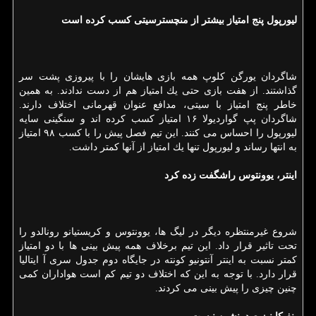
لیورپول پنج امتیاز بیشتر از منچسترسیتی كسب كرده است
شاگردان یورگن كلوپ همه بازی هایشان را با پیروزی پشت سر
گذاشتند. از هفت بازی حتی یك امتیاز هم از دست ندادند. به همین
خاطر پنج امتیاز با سیتی، مدافع عنوان قهرمانی اختلاف دارند.
شاگردان پپ گواردیولا ۱۶ امتیاز كسب كرده اند و سنگینی سایه
لیورپول را احساس می كنند. این تیم فصل پیش را با كسب ۹۸ امتیاز
به انتها رساند و لیورپول تنها یك امتیاز از آنها كمتر داشت.
اینتر، یوونتوس راشگفت زده كرد
شروع غیرمنتظره دیگر در لیگ ها، یوونتوس و كریستیانو رونالدو را
تحت تاثیر قرار داد. این تیم برخلاف همه پیش بینی ها با دو امتیاز
كمتر نسبت به اینتر آنتونیو كونته در جایگاه دوم جدول سری آ ایتالیا
قرار دارد. با توجه به این كه اختلاف دو تیم كم است هواداران كمی
چنین چیزی را پیش بینی می كردند.