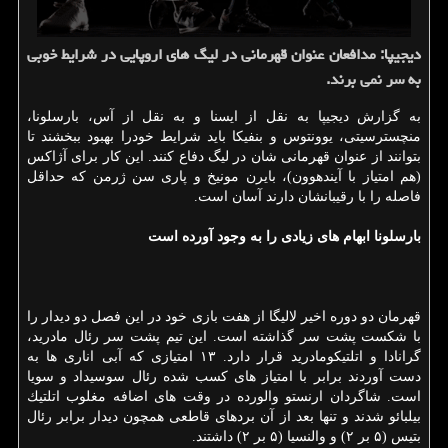
دیجیپا: مدافعان عنوان قهرمانی در لیگ های اروپایی در شرایط خوبی
به سر نمی برند.
به گزارش دیجیپا به نقل از ایسنا و به نقل از آس، بارسلونا،
منچسترسیتی، یوونتوس و بنفیكا باید شرایط خودرا بهبود ببخشند تا
بتوانند از عنوان قهرمانی شان در لیگ دفاع كنند. این كار برای آژاكس
(هم امتیاز با آیندهوون)، بایرن مونیخ و پاری سن ژرمن كه حداقل
فاصله را با رقیبانشان دارند آسان است.
بارسلونا ابهام های زیادی را به وجود آورده است
قهرمان دو دوره اخیر لالیگا از هفت بازی خود در این فصل دو دیدار را
با شكست پشت سر گذاشته است. این تیم پشت سر رئال مادرید،
گرانادا و اتلتیكومادرید قرار دارد. ۱۳ امتیازی كه آبی اناری ها به
دست آوردند برابر با امتیاز های كسب شده رئال سوسیداد و سویا
است. شاگردان ارنستو والورده در وقت های اضافه مغلوب اتلتیك
بیلبائو شدند و تنها بعد از آن بردهای قاطعی همچون دیدار برابر رئال
بتیس (۵ بر ۲) و والنسیا (۵ بر ۲) داشتند.