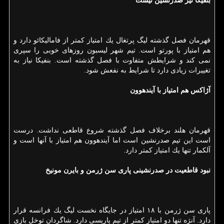
بنفیكا نیز صدرنشین نیست
قهرمان فصل گذشته لیگ پرتغال یك امتیاز كمتر از فامالیكائو دارد و
هم امتیاز با پورتو است. تیم شهر لیسبون روزهای خوبی را سپری
نمی كند و شرایطش متفاوت با فصل گذشته است. بنفیكا نیاز به
تغییرات زیادی دارد تا شرایط به نفعش شود.
آژاكس هم امتیاز با آیندهوون
قهرمان هلند برخلاف فصل گذشته شروع قاطعی نداشت. درست
است این تیم صدرنشین است اما آیندهوون هم امتیاز با آنها است و
آلكمار تنها یك امتیاز كمتر دارد.
نبود قاطعیت در صدرنشینی پاری سن ژرمن و بایرن مونیخ
پاری سن ژرمن با ۱۸ امتیاز در جایگاه نخست لیگ یك فرانسه قرار
دارد. آنژه تنها دو امتیاز كمتر از تیم پاریسی دارد. شاگردان توخل بازی