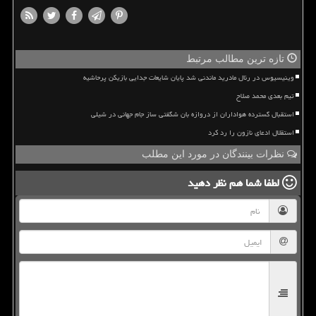
تازه ترین مطالب مرتبط
وینیسیوس در رئال مادرید ماندنی شد پایان شایعات جدایی بازیکن پرحاشیه
تیم بعدی محمد صلاح
استقبال گسترده هواداران از دروازه بان شگفتی ساز جام جهانی در شیلی
استقلال ادعای نازون را رد کرد
نظرات بینندگان در مورد این مطلب
لطفا شما هم
نظر دهید