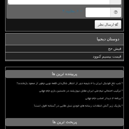
= ۶ بعلاوه ۴
ارسال نظر
دوستان دیجیپا
فیش حج
قیمت بیسیم کنوود
پربیننده ترین ها
شب تلخ فوتبال ایران با ۳ نتیجه دور از انتظار شاگردان قلعه نویی چطور از صعود بازماندند؟
ترکیب احتمالی تیم ملی ایران مقابل نیوزیلند در نخستین بازی جام جهانی
برنامه ۴ دیدار امشب جام جهانی
بلژیک زیر آتش انتقادات رسانه های خودی نسل طلایی در آستانه افول است!
پربحث ترین ها