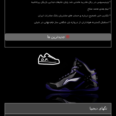
وینیسیوس در رئال مادرید ماندنی شد پایان شایعات جدایی بازیکن پرحاشیه
تیم بعدی محمد صلاح
تکذیب خبر ناصحیح درباره ی حساب های مشتریان بانک صادرات ایران
استقبال گسترده هواداران از دروازه بان شگفتی ساز جام جهانی در شیلی
جدیدترین ها
تگهای دیجیپا