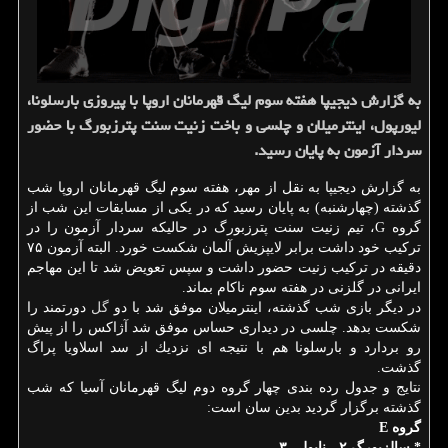
به گزارش دیجیپا هفته سوم لیگ قهرمانان اروپا با پیروزی بارسلونا،
لیورپول، اینترمیلان و چلسی و باخت زنیت سنت پترزبورگ با حضور
سردار آزمون به پایان رسید.
به گزارش دیجیپا به نقل از مهر، هفته سوم لیگ قهرمانان اروپا شب
گذشته (چهارشنبه) به پایان رسید كه در یكی از مسابقات این شب از
گروه G، تیم زنیت سنت پترزبورگ در حالیكه سردار آزمون را در
تركیب خود داشت برابر لایپزیش آلمان شكست خورد. البته آزمون ۷۵
دقیقه در تركیب زنیت حضور داشت و سپس تعویض شد تا این مهاجم
ایرانی در گلزنی در هفته سوم ناكام بماند.
در دیگر بازی شب گذشته، اینترمیلان موفق شد با دو
گل
دورتمند را
شكست بدهد. چلسی در دیداری حساس موفق شد آژاكس را از پیش
رو بردارد و بارسلونا هم با نتیجه ای نزدیك از سد اسلاویا پراگ
گذشت.
نتایج و جدول رده بندی چهار گروه دوم لیگ قهرمانان آسیا كه شب
گذشته برگزار گردید بدین سان است:
گروه E
* سالزبورگ ۲ - ناپولی ۳