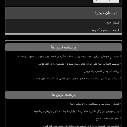
دوستان دیجیپا
فیش حج
قیمت بیسیم کنوود
پربیننده ترین ها
شب تلخ فوتبال ایران با ۳ نتیجه دور از انتظار شاگردان قلعه نویی چطور از صعود بازماندند؟
ترکیب احتمالی تیم ملی ایران مقابل نیوزیلند در نخستین بازی جام جهانی
برنامه ۴ دیدار امشب جام جهانی
بلژیک زیر آتش انتقادات رسانه های خودی نسل طلایی در آستانه افول است!
پربحث ترین ها
هشدار سرمربی پرسپولیس به جاسوس تیم
وینیسیوس در رئال مادرید ماندنی شد پایان شایعات جدایی بازیکن پرحاشیه
تیم بعدی محمد صلاح
تکذیب خبر ناصحیح درباره ی حساب های مشتریان بانک صادرات ایران