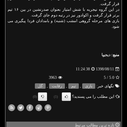
قرار گرفت.
در این گروه نیجریه با شش امتیاز بعنوان صدرنشین در بین ۱۶ تیم
برتر قرار گرفت و اكوادور نیز در رتبه دوم جای گرفت.
بازی های مرحله گروهی امشب (شنبه) و بامدادان فردا پیگیری می
شود.
منبع:
دیجیپا
1398/08/11
11:24:38
3963
/ 5
5.0
تگهای خبر:
بازی
,
تیم
,
رقابت
,
گل
این مطلب را می پسندید؟
(0)
(1)
تازه ترین مطالب مرتبط