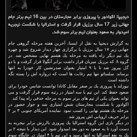
دیجیپا: اكوادور با پیروزی برابر مجارستان در بین 16 تیم برتر جام
جهانی زیر 17 سال برزیل قرار گرفت و استرالیا با شكست نیجریه
امیدوار به صعود بعنوان تیم برتر سوم شد.
به گزارش دیجیپا به نقل از ایسنا، آخرین هفته مرحله گروهی جام
جهانی زیر ۱۷ سال برزیل با برگزاری چهار دیدار شروع شد و چهره
یك تیم دیگر راه یافته به مرحله یك هشتم نهایی مشخص شد. در
گروه A كه برزیل میزبان قرار داشت برابر آنگولا قرار گرفت و با دو
گل
پیروز شد تا با ۹ امتیاز بعنوان صدرنشین كار خودرا به انتها
برساند. سلسائو تنها تیم
رقابت
ها است كه دروازه اش را بسته نگه
داشته است.
نیوزلند با پیروزی یك بر صفر مقابل كانادا توانست شانس خودرا برای
صعود حفظ كند. این تیم با سه امتیاز در رتبه سوم قرار گرفت و می
تواند بعنوان یكی از تیم های برتر سوم به مرحله حذفی راه پیدا كند.
اكوادور با شكست مجارستان شش امتیازی شد و جواز حضور در
مرحله یك هشتم نهایی را كسب نمود. نماینده آمریكای جنوبی ۳ بر ۲
برابر حریف اروپایی اش پیروز شد.
در دیگر بازی این گروه استرالیا یك پیروزی باارزش برابر نیجریه به
دست آورد تا به صعود به دور بعد امیدوار شود. این دیدار با نتیجه ۲ بر
یك به نفع استرالیا به انتها رسید و این تیم با ۴ امتیاز در جایگاه سوم