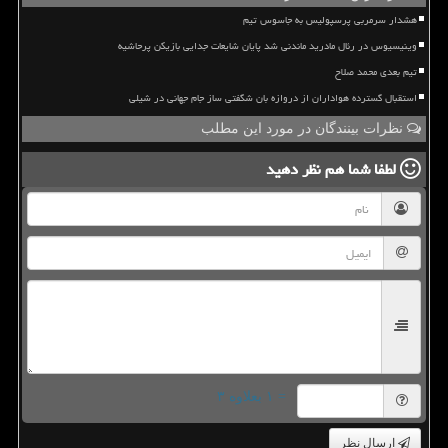
هشدار سرمربی پرسپولیس به جاسوس تیم
وینیسیوس در رئال مادرید ماندنی شد پایان شایعات جدایی بازیکن پرحاشیه
تیم بعدی محمد صلاح
استقبال گسترده هواداران از دروازه بان شگفتی ساز جام جهانی در شیلی
نظرات بینندگان در مورد این مطلب
لطفا شما هم
نظر دهید
= ۱ بعلاوه ۳
ارسال نظر