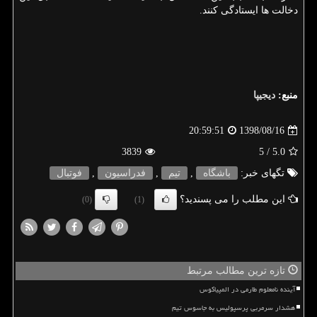
دخالت ها ایستادگی كنند.
منبع:
دیجیپا
1398/08/16
20:59:51
3839
/ 5
5.0
تگهای خبر:
باشگاه
,
تیم
,
فدراسیون
,
فوتبال
این مطلب را می پسندید؟
(0)
(1)
تازه ترین مطالب مرتبط
آینده نامعلوم طارمی در المپیاکوس
هشدار سرمربی پرسپولیس به جاسوس تیم