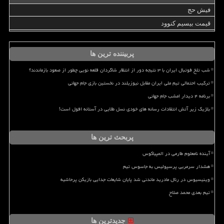
فیش حج
قیمت بیسیم کنوود
پربیننده ترین ها
شب تلخ فوتبال ایران با ۳ نتیجه دور از انتظار شاگردان قلعه نویی چطور از صعود بازماندند؟
ترکیب احتمالی تیم ملی ایران مقابل نیوزیلند در نخستین بازی جام جهانی
برنامه ۴ دیدار امشب جام جهانی
بلژیک زیر آتش انتقادات رسانه های خودی نسل طلایی در آستانه افول است!
پربحث ترین ها
آینده نامعلوم طارمی در المپیاکوس
هشدار سرمربی پرسپولیس به جاسوس تیم
وینیسیوس در رئال مادرید ماندنی شد پایان شایعات جدایی بازیکن پرحاشیه
تیم بعدی محمد صلاح
جدیدترین ها