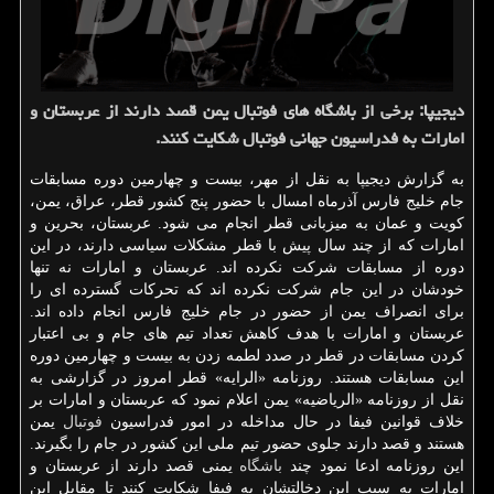
دیجیپا: برخی از باشگاه های فوتبال یمن قصد دارند از عربستان و
امارات به فدراسیون جهانی فوتبال شكایت كنند.
به گزارش دیجیپا به نقل از مهر، بیست و چهارمین دوره مسابقات
جام خلیج فارس آذرماه امسال با حضور پنج كشور قطر، عراق، یمن،
كویت و عمان به میزبانی قطر انجام می شود. عربستان، بحرین و
امارات كه از چند سال پیش با قطر مشكلات سیاسی دارند، در این
دوره از مسابقات شركت نكرده اند. عربستان و امارات نه تنها
خودشان در این جام شركت نكرده اند كه تحركات گسترده ای را
برای انصراف یمن از حضور در جام خلیج فارس انجام داده اند.
عربستان و امارات با هدف كاهش تعداد تیم های جام و بی اعتبار
كردن مسابقات در قطر در صدد لطمه زدن به بیست و چهارمین دوره
این مسابقات هستند. روزنامه «الرایه» قطر امروز در گزارشی به
نقل از روزنامه «الریاضیه» یمن اعلام نمود كه عربستان و امارات بر
خلاف قوانین فیفا در حال مداخله در امور فدراسیون
فوتبال
یمن
هستند و قصد دارند جلوی حضور تیم ملی این كشور در جام را بگیرند.
این روزنامه ادعا نمود چند
باشگاه
یمنی قصد دارند از عربستان و
امارات به سبب این دخالتشان به فیفا شكایت كنند تا مقابل این