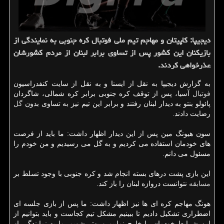
دیجیپا: كاپیتان و مهاجم تیم ملی فوتبال كره جنوبی به نمایندگی از
بازیكنان این كشور پس از تساوی برابر لبنان از مردم كشورشان
عذرخواهی كردند.
به گزارش دیجیپا به نقل از ایسنا و به نقل از سایت كنفدراسیون
فوتبال
آسیا، پس از توقف كره جنوبی برابر كره شمالی، شاگردان
پائولو بنتو به دیدار لبنان رفتند و برابر این تیم نیز به تساوی بدون
گل
رضایت دادند.
سون هیونگ مین پس از این دیدار اظهار داشت: ما باید از فرصت
های خودمان استفاده می كردیم و به گل می رسیدیم و من خودم را
مسئول می دانم.
این بازی پشت درهای بسته انجام شد و كره جنوبی با وجود تسلط بر
مسابقه
نتوانست دروازه لبنان را باز كند.
هونگ مهاجم كره ای ها نیز اظهار داشت: ما پس از بازی جلسه ای
اضطراری تشكیل دادیم تا ببینیم مشكل تیم كجاست و باید بتوانیم از
این شرایط خودمان را خارج نماییم و بهتر شویم. ما به نمایندگی از