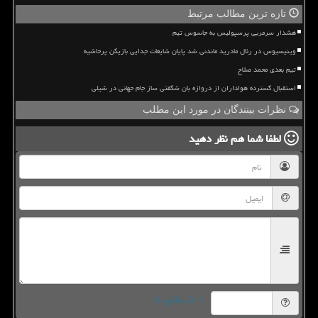
تازه ترین مطالب مرتبط
هشدار سرمربی پرسپولیس به جاسوس تیم
وینیسیوس در رئال مادرید ماندنی شد پایان شایعات جدایی بازیکن پرحاشیه
تیم بعدی محمد صلاح
استقبال گسترده هواداران از دروازه بان شگفتی ساز جام جهانی در شیلی
نظرات بینندگان در مورد این مطلب
لطفا شما هم
نظر دهید
= ۵ بعلاوه ۵