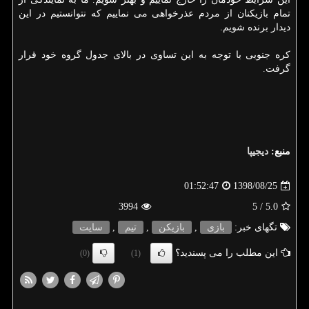
تمام بازیكنان از مردم عذرخواهی می نماییم كه نتوانستیم در این
دیدار برنده شویم.
كره جنوبی با توجه به این تساوی در بالای جدول گروه خود قرار
گرفت.
منبع:
دیجیپا
1398/08/25
01:52:47
3994
/ 5
5.0
تگهای خبر:
بازی
,
بازیكن
,
تیم
,
سایت
این مطلب را می پسندید؟
(0)
(1)