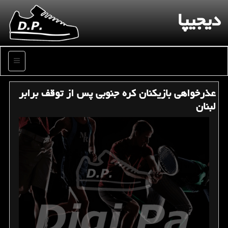
دیجیپا
منو
عذرخواهی بازیكنان كره جنوبی پس از توقف برابر
لبنان