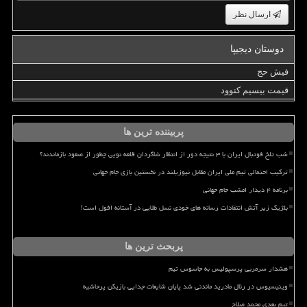
ارسال نظر
دوستان دیجیپا
فیش حج
قیمت بیسیم کنوود
پربیننده ترین ها
شب تلخ فوتبال ایران با ۳ نتیجه دور از انتظار شاگردان قلعه نویی چطور از صعود بازماندند؟
ترکیب احتمالی تیم ملی ایران مقابل نیوزیلند در نخستین بازی جام جهانی
برنامه ۴ دیدار امشب جام جهانی
بلژیک زیر آتش انتقادات رسانه های خودی نسل طلایی در آستانه افول است!
پربحث ترین ها
هشدار سرمربی پرسپولیس به جاسوس تیم
وینیسیوس در رئال مادرید ماندنی شد پایان شایعات جدایی بازیکن پرحاشیه
تیم بعدی محمد صلاح