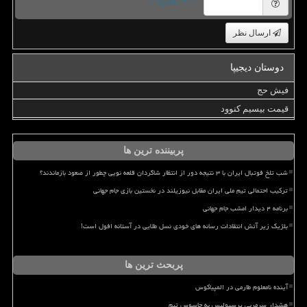
= ۹ بعلاوه ۱
ارسال نظر
دوستان دیجیپا
فیش حج
قیمت بیسیم کنوود
پربیننده ترین ها
شب تلخ فوتبال ایران با ۳ نتیجه دور از انتظار شاگردان قلعه نویی چطور از صعود بازماندند؟
ترکیب احتمالی تیم ملی ایران مقابل نیوزیلند در نخستین بازی جام جهانی
برنامه ۴ دیدار امشب جام جهانی
بلژیک زیر آتش انتقادات رسانه های خودی نسل طلایی در آستانه افول است!
پربحث ترین ها
آینده نامعلوم طارمی در المپیاکوس
هشدار سرمربی پرسپولیس به جاسوس تیم