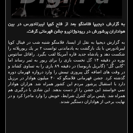
به گزارش دیجیپا فلامنگو بعد از فتح كوپا لیبرتادورس در بین
هواداران پرشورش در ریودوژانیرو جشن قهرمانی گرفت.
به گزارش دیجیپا به نقل از ایسنا، فلامنگو شنبه شب در فینال كوپا
لیبرتادورس با یك بازگشت به یادماندنی توانست ۲ بر یك ریورپلاته را
شكست دهد و پادشاه جدید قاره آمریكا لقب بگیرد. رافائل سانتوس
بوره در دقیقه ۱۴
گل
نخست بازی را برای ریور به ثمر رساند اما
"گابی گُل" (گابریل باربوسا) در دقیقه ۸۹ بازی را به تساوی كشاند و
در وقت های اضافه گل پیروزی تیمش را وارد دروازه قهرمان دوره
گذشته كرد. جشن قهرمانی فلامنگو كه ۴۰ میلیون هوادار در برزیل
دارد با استقبال پرشور مردم این كشور همراه شد. هزاران هوادار
نمی خواستند این جشن را از دست بدهند. این شادی با درگیری هم
همراه شد. پلیس برای كنترل شرایط، خویش را وارد ماجرا كرد و در
نهایت برخی از هواداران دستگیر شدند.