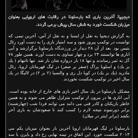
دیجیپا: آخرین باری كه بارسلونا در رقابت های اروپایی بعنوان
میزبان شكست خورد به شش سال پیش برمی گردد.
به گزارش دیجیپا به نقل از ایسنا و به نقل از آس، آخرین تیمی كه
توانست در نوكمپ پیروز شود و سه امتیاز بازی را به دست آورد رئال
بتیس بود. بعد از آن ۲۸ دیدار در
ورزشگاه
بارسلونا برگزارشد و آبی
اناری ها توانستند ۲۴ برد و چهار تساوی به دست آورند. همین طور ۷۸
گل
به ثمر رساندند و تنها ۱۸ بار دروازه شان باز شد. تنها تاتنهام ( یك
بر یك) و اسلویا پراگ (صفر بر صفر) در لیگ قهرمانان اروپا، رئال
مادرید (یك بر یك) در كوپا دل ری و والنسیا (۲ بر ۲) در لالیگا در یك
سال اخیر در نوكمپ شكست نخوردند.
مشكل بارسلونا در یك سال اخیر بازی های خارج از خانه بوده است.
آبی اناری ها در بیرون از نوكمپ متزلزل ظاهر می شوند و به همین
خاطر بازیكنان و كادر فنی می دانند می توانند فردا شب (چهارشنبه)
برابر دورتموند نتیجه لازم را كسب كنند تا صعودشان به بازی آخر
نكشد (برابر اینتر در میلان).
بارسلونا در لیگ قهرمانان اروپا آخرین بار بعنوان میزبان یكم می
۲۰۱۳ شكست خورد. این اتفاق در نیمه نهایی رخ داد و بایرن با سه