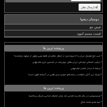
ارسال نظر
دوستان دیجیپا
فیش حج
قیمت بیسیم کنوود
پربیننده ترین ها
شب تلخ فوتبال ایران با ۳ نتیجه دور از انتظار شاگردان قلعه نویی چطور از صعود بازماندند؟
ترکیب احتمالی تیم ملی ایران مقابل نیوزیلند در نخستین بازی جام جهانی
برنامه ۴ دیدار امشب جام جهانی
بلژیک زیر آتش انتقادات رسانه های خودی نسل طلایی در آستانه افول است!
پربحث ترین ها
وینیسیوس در رئال مادرید ماندنی شد پایان شایعات جدایی بازیکن پرحاشیه
تیم بعدی محمد صلاح