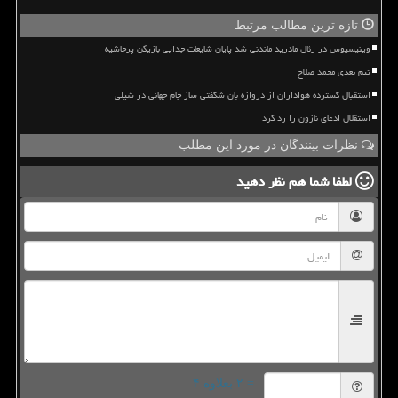
تازه ترین مطالب مرتبط
وینیسیوس در رئال مادرید ماندنی شد پایان شایعات جدایی بازیکن پرحاشیه
تیم بعدی محمد صلاح
استقبال گسترده هواداران از دروازه بان شگفتی ساز جام جهانی در شیلی
استقلال ادعای نازون را رد کرد
نظرات بینندگان در مورد این مطلب
لطفا شما هم
نظر دهید
= ۲ بعلاوه ۴