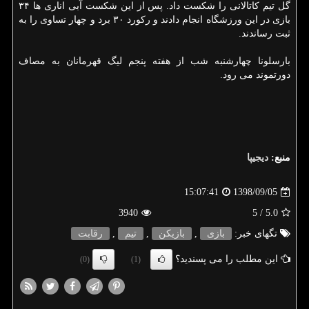
گل تیم كاتالانی را شكست داد. پس از این شكست آبی اناری ها ۳۴
بازی در این ورزشگاه انجام دادند و ركورد ۳۰ برد و چهار تساوی را به
ثبت رساندند.
بارسلونا چهارشنبه شب از هفته پنجم لیگ قهرمانان به مصاف
دورتموند می رود.
منبع:
دیجیپا
1398/09/05
15:07:41
3940
/ 5
5.0
تگهای خبر:
بازی
,
بازیكن
,
تیم
,
رقابت
این مطلب را می پسندید؟
(0)
(1)