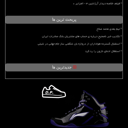
فیلم، خلاصه دیدار آرژانتین ۳ - الجزایر ۰
پربحث ترین ها
تیم بعدی محمد صلاح
تکذیب خبر ناصحیح درباره ی حساب های مشتریان بانک صادرات ایران
استقبال گسترده هواداران از دروازه بان شگفتی ساز جام جهانی در شیلی
استقلال ادعای نازون را رد کرد
جدیدترین ها