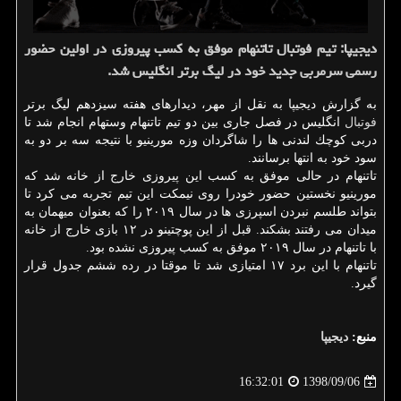
دیجیپا: تیم فوتبال تاتنهام موفق به كسب پیروزی در اولین حضور
رسمی سرمربی جدید خود در لیگ برتر انگلیس شد.
به گزارش دیجیپا به نقل از مهر، دیدارهای هفته سیزدهم لیگ برتر
فوتبال
انگلیس در فصل جاری بین دو تیم تاتنهام وستهام انجام شد تا
دربی كوچك لندنی ها را شاگردان وزه مورینیو با نتیجه سه بر دو به
سود خود به انتها برسانند.
تاتنهام در حالی موفق به كسب این پیروزی خارج از خانه شد كه
مورینیو نخستین حضور خودرا روی نیمكت این تیم تجربه می كرد تا
بتواند طلسم نبردن اسپرزی ها در سال ۲۰۱۹ را كه بعنوان میهمان به
میدان می رفتند بشكند. قبل از این پوچتینو در ۱۲ بازی خارج از خانه
با تاتنهام در سال ۲۰۱۹ موفق به كسب پیروزی نشده بود.
تاتنهام با این برد ۱۷ امتیازی شد تا موقتا در رده ششم جدول قرار
گیرد.
منبع:
دیجیپا
1398/09/06
16:32:01