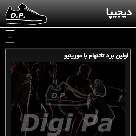
دیجیپا
منو
اولین برد تاتنهام با مورینیو