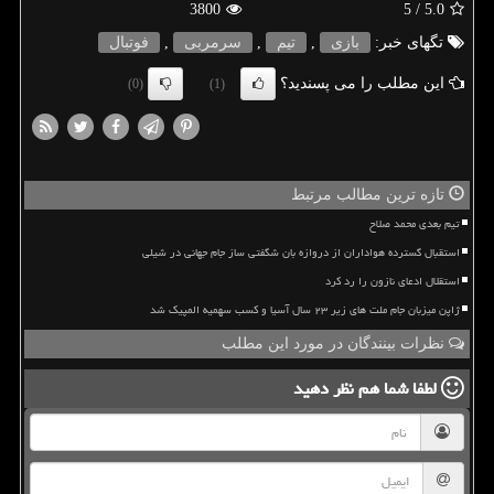
3800
/ 5
5.0
تگهای خبر:
بازی
,
تیم
,
سرمربی
,
فوتبال
این مطلب را می پسندید؟
(0)
(1)
تازه ترین مطالب مرتبط
تیم بعدی محمد صلاح
استقبال گسترده هواداران از دروازه بان شگفتی ساز جام جهانی در شیلی
استقلال ادعای نازون را رد کرد
ژاپن میزبان جام ملت های زیر ۲۳ سال آسیا و کسب سهمیه المپیک شد
نظرات بینندگان در مورد این مطلب
لطفا شما هم
نظر دهید