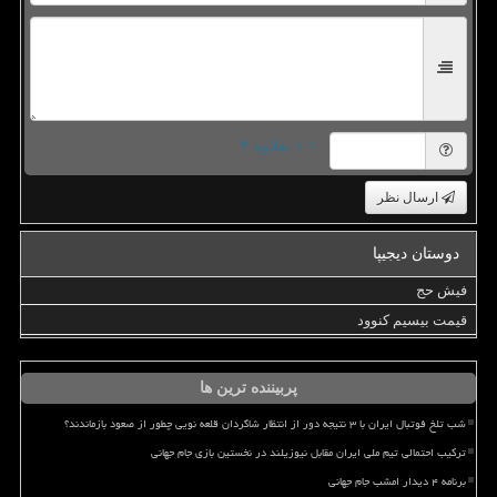
= ۱ بعلاوه ۳
ارسال نظر
دوستان دیجیپا
فیش حج
قیمت بیسیم کنوود
پربیننده ترین ها
شب تلخ فوتبال ایران با ۳ نتیجه دور از انتظار شاگردان قلعه نویی چطور از صعود بازماندند؟
ترکیب احتمالی تیم ملی ایران مقابل نیوزیلند در نخستین بازی جام جهانی
برنامه ۴ دیدار امشب جام جهانی