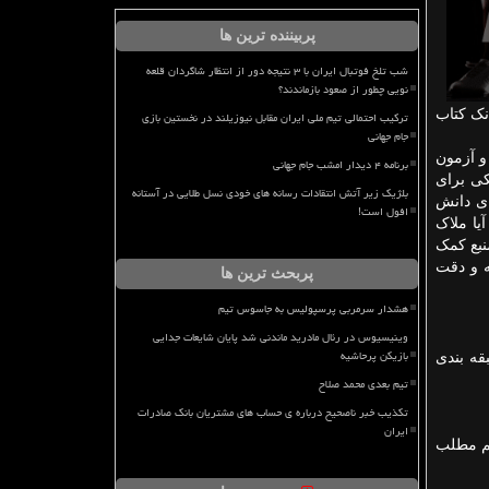
پربیننده ترین ها
شب تلخ فوتبال ایران با ۳ نتیجه دور از انتظار شاگردان قلعه
نویی چطور از صعود بازماندند؟
نک کتاب
ترکیب احتمالی تیم ملی ایران مقابل نیوزیلند در نخستین بازی
جام جهانی
و آزمون
برنامه ۴ دیدار امشب جام جهانی
ی برای
بلژیک زیر آتش انتقادات رسانه های خودی نسل طلایی در آستانه
ای دانش
افول است!
یا ملاک
نبع کمک
ه و دقت
پربحث ترین ها
هشدار سرمربی پرسپولیس به جاسوس تیم
وینیسیوس در رئال مادرید ماندنی شد پایان شایعات جدایی
بازیکن پرحاشیه
بقه بندی
تیم بعدی محمد صلاح
تکذیب خبر ناصحیح درباره ی حساب های مشتریان بانک صادرات
ایران
هم مطلب