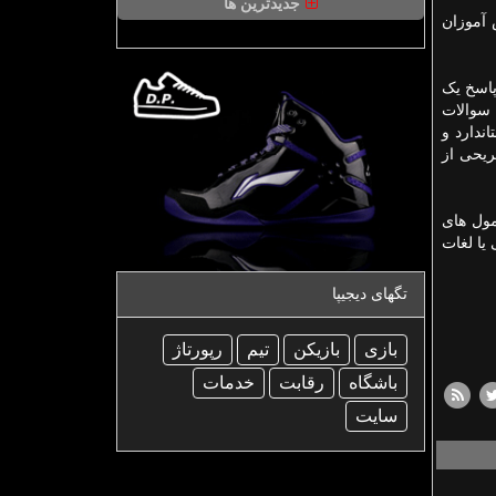
جدیدترین ها
 آموزان
پاسخ یک
سوالات
ندارد و
ریحی از
ول های
یا لغات
تگهای دیجیپا
بازی
بازیكن
تیم
رپورتاژ
باشگاه
رقابت
خدمات
سایت