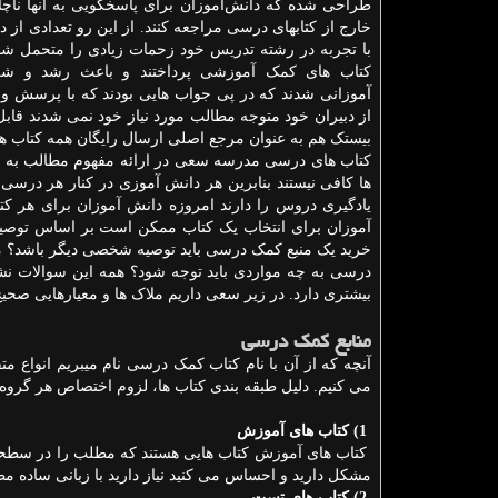
طراحی شده‏ که دانش‌آموزان برای پاسخگویی به آنها ناچار
خارج از کتابهای درسی مراجعه کنند. از این رو تعدادی از 
با تجربه در رشته تدریس خود زحمات زیادی را متحمل شدن
کتاب های کمک آموزشی پرداختند و باعث رشد و شک
آموزانی شدند که در پی جواب هایی بودند که با پرسش و
از دبیران خود متوجه مطالب مورد نیاز خود نمی شدند قابل
بیستک هم به عنوان مرجع اصلی ارسال رایگان همه کتاب 
کتاب های درسی مدرسه سعی در ارائه مفهوم مطالب به دان
ها کافی نیستند بنابرین هر دانش آموزی در کنار هر درسی
یادگیری دروس را دارند امروزه دانش آموزان برای هر 
آموزان برای انتخاب یک کتاب ممکن است بر اساس توصیه مع
خرید یک منبع کمک درسی باید توصیه شخصی دیگر باشد؟ م
درسی به چه مواردی باید توجه شود؟ همه این سوالات نش
بیشتری دارد. در زیر سعی داریم ملاک ها و معیارهایی صحی
منابع کمک درسی
آنچه که از آن با نام کتاب کمک درسی نام میبریم انواع متف
می کنیم. دلیل طبقه بندی کتاب ها، لزوم اختصاص هر گ
1) کتاب های آموزش
کتاب های آموزش کتاب هایی هستند که مطلب را در سطحی 
مشکل دارید و احساس می کنید نیاز دارید با زبانی ساده مطل
2) کتاب های تست