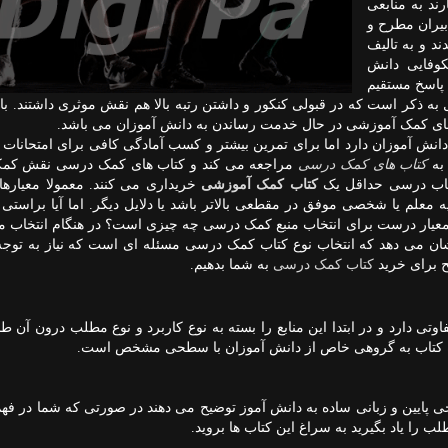
ند به منابعی
دبیران مطرح و
د و به تالیف
وفایی دانش
 پاسخ مستقیم
 به ذکر است که در قبولی کنکور و داشتن رتبه بالا هم نقش موثری داشتند. با
های کمک آموزشی در حال خدمت رساندن به دانش آموزان می باشد.
ش آموزان دارد اما برای تمرین بیشتر و کسب آمادگی کافی برای امتحانات 
 به
کتاب های کمک درسی
مراجعه می کند و کتاب های کمک درسی نقش کمک
کتاب درسی حداقل یک
کتاب کمک آموزشی
خریداری می کنند. معمولا معیاره
لم یا شخصی موفق در مقطعی بالاتر باشد یا دلایل دیگر. اما آیا براستی آ
عیار درست برای انتخاب منبع کمک درسی چه چیزی است؟ در هنگام انتخاب م
ان می دهد که انتخاب نوع کتاب کمک درسی مسئله ای است که نیاز به توج
ح برای خرید
کتاب کمک درسی
به شما بدهیم.
اوتی دارد و در ابتدا این منابع را بسته به نوع کاربرد و نوع مطلب درون آن ط
روه کتاب به گروهی خاص از دانش آموزان با سطحی مشخص است.
پایین و زبانی ساده به دانش آموز توضیح می دهند در صورتی که شما در ف
ب را یاد بگیرید به سراغ این کتاب ها بروید.