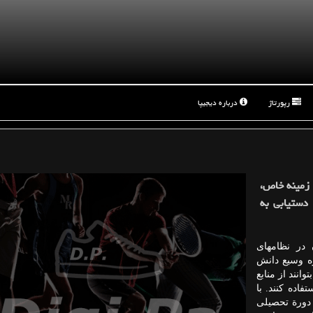
رپورتاژ
درباره دیجیپا
 زمینه خاص،
 دستیابی به
 در نظامهای
ره وسیع دانش
نند از منابع
اده کنند. با
دورة تحصیلی