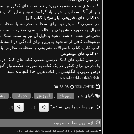
کتاب های تست معمولا دربردارنده تست های کنکور و تست 
پس از آنکه مطلب را خوب یاد گرفتند به وسیله این کتاب ه
3) کتاب های تشریحی (با پاسخ یا کتاب کار)
در صورتی که میخواهید برای امتحانات مدرسه یا امتحانات 
سوال به صورت تشریحی با حالت تستی متفاوت است و 
تشریحی ضعف داشته باشید و دلیل آن نیز به سبب سبک م
توضیحات کافی ارائه شود بنابرین برای آمادگی در امتحانات
کتاب کار یا کتاب با سوالات تشریحی و امتحانات مدارس یا ام
4) کتاب های موضوعی
در میان کتاب های کمک درسی بعضی کتاب های کمک درسی
یک درس برای کنکور در یک کتاب به صورت خلاصه وار گنجانده
درس عربی یا انگلیسی در کتاب هایی جدا گنجانده شود.
www.bookbank2500.ir
1398/09/10
00:28:08
تگهای خبر:
رپورتاژ
,
آموزش
,
خدمات
,
مشا
این مطلب را می پسندید؟
(0)
(1)
تازه ترین مطالب مرتبط
تکذیب خبر ناصحیح درباره ی حساب های مشتریان بانک صادرات ایران