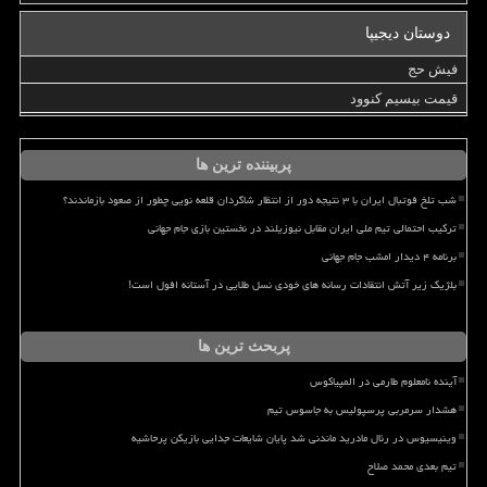
دوستان دیجیپا
فیش حج
قیمت بیسیم کنوود
پربیننده ترین ها
شب تلخ فوتبال ایران با ۳ نتیجه دور از انتظار شاگردان قلعه نویی چطور از صعود بازماندند؟
ترکیب احتمالی تیم ملی ایران مقابل نیوزیلند در نخستین بازی جام جهانی
برنامه ۴ دیدار امشب جام جهانی
بلژیک زیر آتش انتقادات رسانه های خودی نسل طلایی در آستانه افول است!
پربحث ترین ها
آینده نامعلوم طارمی در المپیاکوس
هشدار سرمربی پرسپولیس به جاسوس تیم
وینیسیوس در رئال مادرید ماندنی شد پایان شایعات جدایی بازیکن پرحاشیه
تیم بعدی محمد صلاح