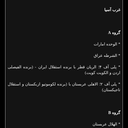
غرب آسیا
گروه
A
* الوحده امارات
* الشرطه عراق
* پلی آف ۴؛ الریان قطر با برنده استقلال ایران - (برنده الفیصلی
اردن و الكویت كویت)
* پلی آف ۲؛ الاهلی عربستان با (برنده لكوموتیو ازبكستان و استقلال
تاجیكستان)
گروه
B
* الهلال عربستان