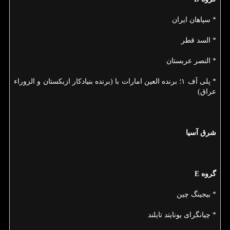
* سپاهان ایران
* السد قطر
* النصر عربستان
* پلی آف ۱؛ برنده العین امارات با (برنده بنیادكار ازبكستان و الزوراء
عراق)
شرق آسیا
گروه E
* بیجینگ چین
* چیانگرای یونایتد تایلند