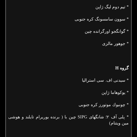
* تیم دوم لیگ ژاپن
* سوون سامسونگ كره جنوبی
* گوانگجو اورگرانده چین
* جوهور مالزی
گروه H
* سیدنی اف. سی استرالیا
* یوكوهاما ژاپن
* چونبوك موتورز كره جنوبی
* پلی آف ۲؛ شانگهای SIPG چین با ( برنده بوریرام تایلند و هوشی
مین ویتنام)