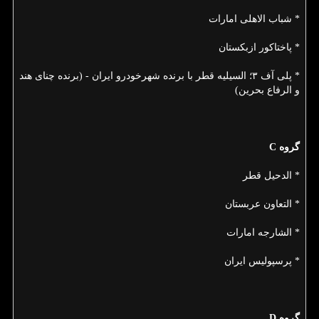
* شباب الاهلی امارات
* پاختاكور ازبكستان
* پلی آف ۳؛ السیلیه قطر با برنده شهرخودرو ایران - (برنده چنای هند
و الرفاع بحرین)
گروه C
* الدحیل قطر
* التعاون عربستان
* الشارجه امارات
* پرسپولیس ایران
گروه D