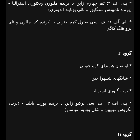
* پلی آف ۴؛ تیم چهارم ژاپن با برنده ملبورن ویكتوری استرالیا -
(برنده تامپینس سنگاپور و بالی یونایتد اندونزی)
* پلی آف ۱؛ اف. سی سئول كره جنوبی با (برنده كدا مالزی و تای
پرو هنگ كنگ)
گروه F
* اولسان هیوندای كره جنوبی
* شانگهای شینهوا چین
* پرت گلوری استرالیا
* پلی آف ۳؛ اف. سی توكیو ژاپن با برنده پورت تایلند - (برنده
نگروس فیلیپین و شان یونایتد میانمار)
گروه G