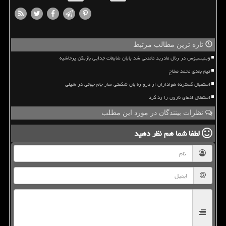
تازه ترین مطالب مرتبط
وینیسیوس در رئال مادرید ماندنی شد پایان شایعات جدایی بازیکن پرحاشیه
تیم بعدی محمد صلاح
استقبال گسترده هواداران از دروازه بان شگفتی ساز جام جهانی در شیلی
استقلال ادعای نازون را رد کرد
نظرات بینندگان در مورد این مطلب
لطفا شما هم
نظر دهید