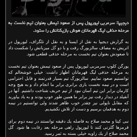
دیجیپا: سرمربی لیورپول پس از صعود تیمش بعنوان تیم نخست به
مرحله حذفی لیگ قهرمانان هوش بازیكنانش را ستود.
به گزارش دیجیپا به نقل از ایسنا و به نقل از تلگراف، لیورپول در
اتریش به مصاف سالزبورگ رفت و با دو
گل
میزبانش را شكست داد
تا صعودش بعنوان تیم نخست به مرحله حذفی قطعی شود.
یورگن كلوپ سرمربی لیورپول پس از صعود تیمش بعنوان تیم نخست
به مرحله حذفی لیگ قهرمانان اظهار داشت: خیلی خوشحالم كه
توانستیم صعود نماییم. سالزبورگ تیم بسیار قدرتمند و قابل احترامی
است و در نیمه نخست بازی برابری برابر ما انجام داد و به هیچ وجه
كارمان برابر این تیم آسان نبود. از تیم حریف شناخت داشتیم. آنها در
آنفیلد در دیدار رفت نیز برابر ما همین طور خوب بودند و به یاد بیاورید
كه مقابل ناپولی نیز چقدر خوب ظاهر شدند ولی توانستیم در نیمه
دوم به هدفمان برسیم و دست از تلاش نكشیدیم.
نبی كیتا و محمد صلاح به فاصله یك دقیقه توانستند در نیمه دوم برای
قرمزها گلزنی كنند تا لیورپول راهی مرحله بعد
رقابت
ها شود. گل
محمد صلاح از یك زاویه خیلی بسته به ثمر رسید.