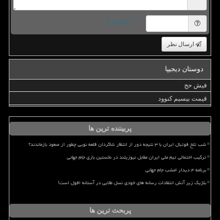
= ۳ بعلاوه ۵
ارسال نظر
دوستان دیجیپا
فیش حج
قیمت بیسیم کنوود
پربیننده ترین ها
شب تلخ فوتبال ایران با ۳ نتیجه دور از انتظار شاگردان قلعه نویی چطور از صعود بازماندند؟
ترکیب احتمالی تیم ملی ایران مقابل نیوزیلند در نخستین بازی جام جهانی
برنامه ۴ دیدار امشب جام جهانی
بلژیک زیر آتش انتقادات رسانه های خودی نسل طلایی در آستانه افول است!
پربحث ترین ها