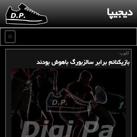
دیجیپا
منو
كلوپ:
بازیكنانم برابر سالزبورگ باهوش بودند