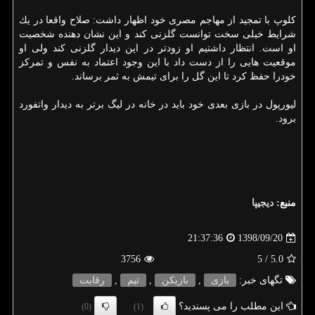
كلوپ با تمجید از مهاجم مصری خود اظهار داشت: صلاح واقعا در یك
شرایط خیلی سخت توانست گلزنی كند و این نشان دهنده شخصیت
او است. انتظار داشتیم او زودتر در این دیدار گلزنی كند ولی او
موقعیت هایی را از دست داد با این وجود اعتماد به نفس و تمركز
خودرا حفظ كرد تا این گل را برای تیمش به ثمر برساند.
لیورپول در بازی بعدی خود باید در خانه در لیگ برتر به دیدار واتفورد
برود.
منبع:
دیجیپا
1398/09/20
21:37:36
3756
/ 5
5.0
تگهای خبر:
بازی
,
بازیكن
,
تیم
,
رقابت
این مطلب را می پسندید؟
(0)
(1)