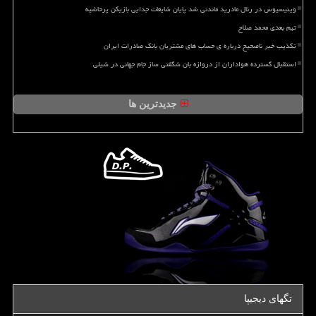
وینیسیوس در رئال مادرید ماندنی شد پایان شایعات جدایی بازیکن پرحاشیه
تیم بعدی محمد صلاح
تکذیب خبر ناصحیح درباره ی حساب های مشتریان بانک صادرات ایران
استقبال گسترده هواداران از دروازه بان شگفتی ساز جام جهانی در شیلی
جدیدترین ها
تگهای دیجیپا