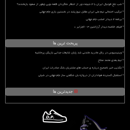
شب تلخ فوتبال ایران با ۳ نتیجه دور از انتظار شاگردان قلعه نویی چطور از صعود بازماندند؟
ترکیب احتمالی تیم ملی ایران مقابل نیوزیلند در نخستین بازی جام جهانی
برنامه ۴ دیدار امشب جام جهانی
فیلم، خلاصه دیدار آرژانتین ۳ - الجزایر ۰
پربحث ترین ها
وینیسیوس در رئال مادرید ماندنی شد پایان شایعات جدایی بازیکن پرحاشیه
تیم بعدی محمد صلاح
تکذیب خبر ناصحیح درباره ی حساب های مشتریان بانک صادرات ایران
استقبال گسترده هواداران از دروازه بان شگفتی ساز جام جهانی در شیلی
جدیدترین ها