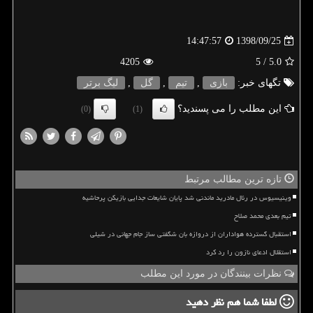
1398/09/25
14:47:57
4205
/ 5
5.0
تگهای خبر:
بازی
,
تیم
,
گل
,
لیگ برتر
این مطلب را می پسندید؟
(0)
(1)
تازه ترین مطالب مرتبط
وینیسیوس در رئال مادرید ماندنی شد پایان شایعات جدایی بازیکن پرحاشیه
تیم بعدی محمد صلاح
استقبال گسترده هواداران از دروازه بان شگفتی ساز جام جهانی در شیلی
استقلال ادعای نازون را رد کرد
نظرات بینندگان در مورد این مطلب
لطفا شما هم
نظر دهید