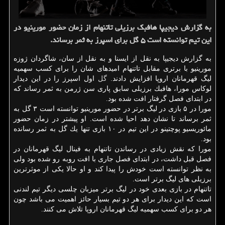
به گزارش دیجیپا هافبك برزیلی تاتنهام از زمان حضور مورینیو در
این تیم توانسته است ۵ گل برای اسپرز به ثمر برساند.
به گزارش دیجیپا به نقل از ایسنا و به نقل از سان، شاگردان ژوزه
مورینیو با برتری مقابل تاتنهام امیدهای شان را برای كسب سهمیه
لیگ قهرمانان اروپا افزایش دادند.
گل
اول اسپرز را در این دیدار
لوكاس مورا، هافبك برزیلی سابق پاری سن ژرمن به ثمر رساند كه
در ابتدای فصل گرفتار افت شده بود.
مورا در ۵ بازی در لیگ برتر در حضور مورینیو توانسته است ۳ گل به
ثمر برساند تا نشان دهد احیا شده است. او پیشتر در زمان حضور
مائوریسیو پوچتینو در این تیم در ۱۰ بازی تنها یك گل به ثمر رسانده
بود.
مورا كه نقش زیادی در رساندن تاتنهام به فینال لیگ قهرمانان در
فصل قبل داشت، در ابتدای فصل جاری با افت روبه رو شده بود ولی
به نظر توانسته است خودش را پیدا كند و او حالا یكی از موثرترین
برزیلی های لیگ برتر است.
تاتنهام در بازی بعدی خود در لیگ برتر میزبان چلسی دیگر تیم لندنی
است كه این دیدار برای هر دو تیم بسیار حائز اهمیت می باشد چون
هر دو برای كسب سهمیه لیگ قهرمانان اروپا تلاش می كنند.