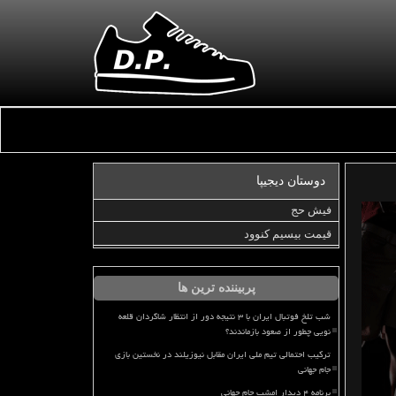
دوستان دیجیپا
فیش حج
قیمت بیسیم کنوود
پربیننده ترین ها
شب تلخ فوتبال ایران با ۳ نتیجه دور از انتظار شاگردان قلعه
نویی چطور از صعود بازماندند؟
ترکیب احتمالی تیم ملی ایران مقابل نیوزیلند در نخستین بازی
جام جهانی
برنامه ۴ دیدار امشب جام جهانی