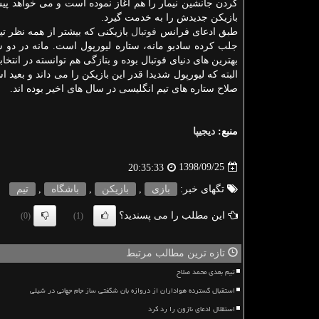
كردن جانشین نیمار را هم آغاز نموده است و می خواهد پی
بازیكن جدیدش را به خدمت گیرد.
طبق ادعای فرانس
فوتبال
بازیكنی كه بیشتر از همه نظر تی
جلب كرده سادیو مانه، ستاره لیورپول است. مانه در دو 
بهترین های دنیای فوتبال بوده و بتازگی هم توانسته در انتخا
البته كه لیورپول شدیدا قدر این بازیكن را می داند و بعید 
صلاح ستاره های تیم انگلیسی در سال های اخیر بوده اند.
منبع:
دیجیپا
1398/09/25
20:35:33
تگهای خبر:
بازی
,
بازیكن
,
باشگاه
,
تیم
این مطلب را می پسندید؟
(0)
(1)
تازه ترین مطالب مرتبط
تیم بعدی محمد صلاح
استقبال گسترده هواداران از دروازه بان شگفتی ساز جام جهانی در شیلی
استقلال ادعای نازون را رد کرد