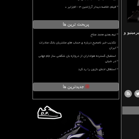
فیلم، خلاصه دیدار آرژانتین ۳ - الجزایر ۰
پربحث ترین ها
رمینیو و
تیم بعدی محمد صلاح
تکذیب خبر ناصحیح درباره ی حساب های مشتریان بانک صادرات
ایران
استقبال گسترده هواداران از دروازه بان شگفتی ساز جام جهانی
در شیلی
استقلال ادعای نازون را رد کرد
جدیدترین ها