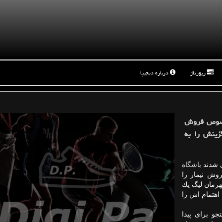
رپورتاژ
درباره دیجیپا
 خصوص فروش
زینش را به
ی شدند
باشگاه
ش نیمار را
هرمان لیگ یك
اهتمام اش را
و برای پیدا