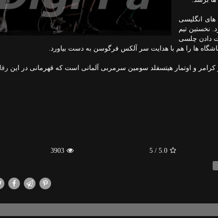
 های انگلیسی
د. نخستین تیم
س از شكست دادن چلسی
 باشگاه ها را هم با هدایت سر آلكس فرگوسن به دست بیاورد.
كرامر و اوتمار هیتسفلد سومین سرمربی آلمانی است كه قهرمانی در این
رقا
3903
/ 5
5.0