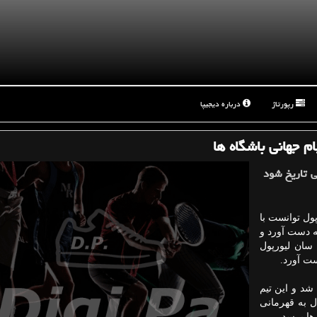
رپورتاژ
درباره دیجیپا
م جهانی باشگاه ها
 تاریخ شود
پول توانست با
ه دست آورد و
 سان لیورپول
ست آورد.
 شد و این تیم
ل به قهرمانی
ها برسد.