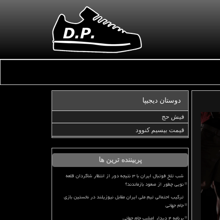
دوستان دیجیپا
فیش حج
قیمت بیسیم کنوود
پربیننده ترین ها
شب تلخ فوتبال ایران با ۳ نتیجه دور از انتظار شاگردان قلعه
نویی چطور از صعود بازماندند؟
ترکیب احتمالی تیم ملی ایران مقابل نیوزیلند در نخستین بازی
جام جهانی
برنامه ۴ دیدار امشب جام جهانی