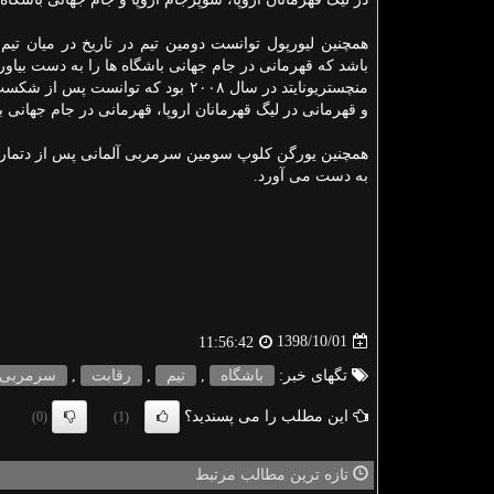
همچنین لیورپول توانست دومین تیم در تاریخ در میان تیم
باشد كه قهرمانی در جام جهانی باشگاه ها را به دست بیاور
منچستریونایتد در سال ۲۰۰۸ بود كه توانست پ
و قهرمانی در لیگ قهرمانان اروپا، قهرمانی در جام جهانی
همچنین یورگن كلوپ سومین سرمربی آلمانی پس از دتمار 
به دست می آورد.
1398/10/01
11:56:42
تگهای خبر:
باشگاه
,
تیم
,
رقابت
,
سرمربی
این مطلب را می پسندید؟
(0)
(1)
تازه ترین مطالب مرتبط