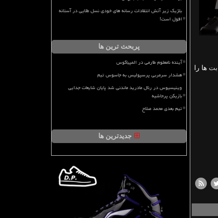
بلژیک زیر آتش انتقادات رسانه های خودی نسل طلایی در آستانه
افول است!
پربحث ترین ها
آینده نامعلوم طارمی در المپیاکوس
بت
ها را
هشدار سرمربی پرسپولیس به جاسوس تیم
وینیسیوس در رئال مادرید ماندنی شد پایان شایعات جدایی
بازیکن پرحاشیه
تیم بعدی محمد صلاح
جدیدترین ها