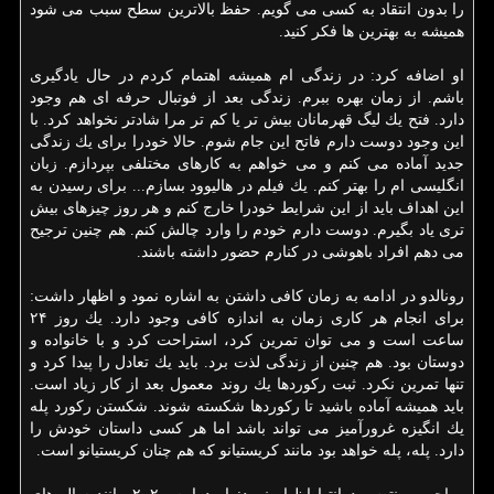
را بدون انتقاد به كسی می گویم. حفظ بالاترین سطح سبب می شود
همیشه به بهترین ها فكر كنید.
او اضافه كرد: در زندگی ام همیشه اهتمام كردم در حال یادگیری
باشم. از زمان بهره ببرم. زندگی بعد از فوتبال حرفه ای هم وجود
دارد. فتح یك لیگ قهرمانان بیش تر یا كم تر مرا شادتر نخواهد كرد. با
این وجود دوست دارم فاتح این جام شوم. حالا خودرا برای یك زندگی
جدید آماده می كنم و می خواهم به كارهای مختلفی بپردازم. زبان
انگلیسی ام را بهتر كنم. یك فیلم در هالیوود بسازم... برای رسیدن به
این اهداف باید از این شرایط خودرا خارج كنم و هر روز چیزهای بیش
تری یاد بگیرم. دوست دارم خودم را وارد چالش كنم. هم چنین ترجیح
می دهم افراد باهوشی در كنارم حضور داشته باشند.
رونالدو در ادامه به زمان كافی داشتن به اشاره نمود و اظهار داشت:
برای انجام هر كاری زمان به اندازه كافی وجود دارد. یك روز ۲۴
ساعت است و می توان تمرین كرد، استراحت كرد و با خانواده و
دوستان بود. هم چنین از زندگی لذت برد. باید یك تعادل را پیدا كرد و
تنها تمرین نكرد. ثبت ركوردها یك روند معمول بعد از كار زیاد است.
باید همیشه آماده باشید تا ركوردها شكسته شوند. شكستن ركورد پله
یك انگیزه غرورآمیز می تواند باشد اما هر كسی داستان خودش را
دارد. پله، پله خواهد بود مانند كریستیانو كه هم چنان كریستیانو است.