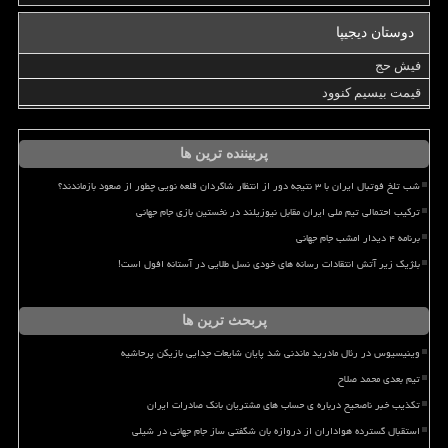
دوستان دیجیپا
فیش حج
قیمت بیسیم کنوود
پربیننده ترین ها
شب تلخ فوتبال ایران با ۳ نتیجه دور از انتظار شاگردان قلعه نویی چطور از صعود بازماندند؟
ترکیب احتمالی تیم ملی ایران مقابل نیوزیلند در نخستین بازی جام جهانی
برنامه ۴ دیدار امشب جام جهانی
بلژیک زیر آتش انتقادات رسانه های خودی نسل طلایی در آستانه افول است!
پربحث ترین ها
وینیسیوس در رئال مادرید ماندنی شد پایان شایعات جدایی بازیکن پرحاشیه
تیم بعدی محمد صلاح
تکذیب خبر ناصحیح درباره ی حساب های مشتریان بانک صادرات ایران
استقبال گسترده هواداران از دروازه بان شگفتی ساز جام جهانی در شیلی