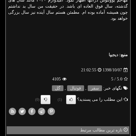
مهاجم یوونتوس درانتها اظهار نمود: امیدوارم ۲۰۲۰ مانند سال های
گذشته، سال فوق العاده ای باشد. در حقیقت من سال بد نداشتم
چون همیشه آماده بوده ام. مطمئن هستم سال آینده نیز سال بزرگی
خواهد بود.
منبع:
دیجیپا
1398/10/07
21:02:55
4105
/ 5
5.0
تگهای خبر:
سفر
,
فوتبال
,
گل
این مطلب را می پسندید؟
(0)
(1)
تازه ترین مطالب مرتبط