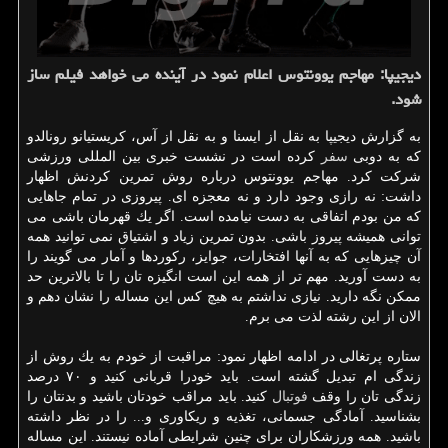
دیجیپا: مهاجم یوونتوس اعلام نمود در آینده می خواهد فیلم ساز
شود.
به گزارش دیجیپا به نقل از ایسنا و به نقل از آس، كریستیانو رونالدو
كه به دوبی
سفر
كرده است در نشست خبری بین المللی ورزشی
شركت كرد. مهاجم یوونتوس درباره روش تمرین كردنش اظهار
داشت: نه رازی وجود دارد و نه معجزه ای. پیروزی در تمام جاهایی
كه من بودم اتفاقی به دست نیامده است. اگر یك قهرمان باشی می
توانی همیشه پیروز باشی. بدون تمرین زیاد و اشتیاق نمی توانید همه
آن چیزهایی كه به آنها افتخارات، جوایز، ركوردها و آمار می گویند را
به دست آورید. مهم تر از همه این است انگیزه تان را تا بالاترین حد
ممكن نگه دارید. نیازی نداشتم به هیچ كس این مساله را نشان دهم و
الان از این رشته لذت می برم.
ستاره پرتغالی در ادامه اظهار نمود: مراقبت از خودم به یك روش از
زندگی ام تبدیل گشته است. باید خودرا قربانی كنید و ۷۰ درصد
زندگی تان را وقف
فوتبال
كنید. باید مراقب خودتان باشید و بدنتان را
بشناسید. آمادگی جسمانی، تغذیه و ریكاوری و... را در نظر داشته
باشید. همه ورزشكاران برای چنین شرایطی آماده نیستند. این مساله