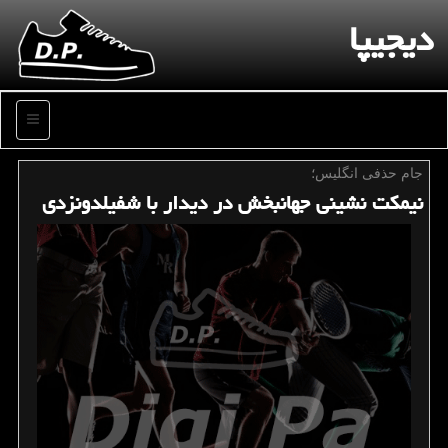
دیجیپا
منو
جام حذفی انگلیس؛
نیمكت نشینی جهانبخش در دیدار با شفیلدونزدی