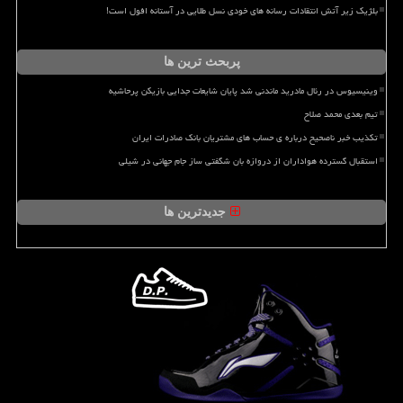
بلژیک زیر آتش انتقادات رسانه های خودی نسل طلایی در آستانه افول است!
پربحث ترین ها
وینیسیوس در رئال مادرید ماندنی شد پایان شایعات جدایی بازیکن پرحاشیه
تیم بعدی محمد صلاح
تکذیب خبر ناصحیح درباره ی حساب های مشتریان بانک صادرات ایران
استقبال گسترده هواداران از دروازه بان شگفتی ساز جام جهانی در شیلی
جدیدترین ها