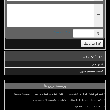
= ۹ بعلاوه ۳
ارسال نظر
دوستان دیجیپا
فیش حج
قیمت بیسیم کنوود
پربیننده ترین ها
شب تلخ فوتبال ایران با ۳ نتیجه دور از انتظار شاگردان قلعه نویی چطور از صعود بازماندند؟
ترکیب احتمالی تیم ملی ایران مقابل نیوزیلند در نخستین بازی جام جهانی
برنامه ۴ دیدار امشب جام جهانی