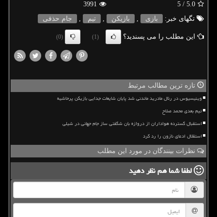
3991
/ 5
5.0
تگهای خبر:
بازی
,
بازیكن
,
تیم
,
جام حذفی
این مطلب را می پسندید؟
(0)
(1)
تازه ترین مطالب مرتبط
وینیسیوس در رئال مادرید ماندنی شد پایان شایعات جدایی بازیکن پرحاشیه
تیم بعدی محمد صلاح
استقبال گسترده هواداران از دروازه بان شگفتی ساز جام جهانی در شیلی
استقلال ادعای نازون را رد کرد
نظرات بینندگان در مورد این مطلب
لطفا شما هم
نظر دهید