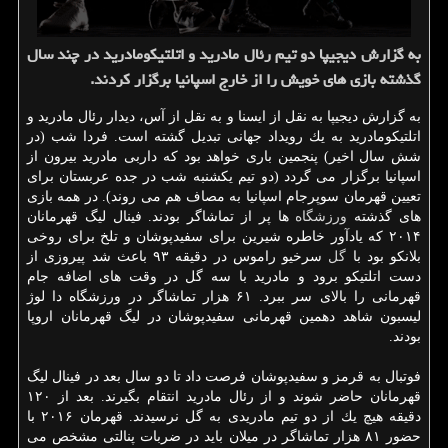
به گزارش دیجیپا دو تیم رئال مادرید و اتلتیكومادرید در چند سال
گذشته بازی های خویش را از خارج اسپانیا برگزار كردند.
به گزارش دیجیپا به نقل از ایسنا و به نقل از آس، دیدار رئال مادرید و
اتلتیكومادرید به یك رویداد جهانی تبدیل گشته است. فردا شب (در
شش سال اخیر) پنجمین باری خواهد بود كه داربی مادرید بیرون از
اسپانیا برگزار می گردد (دو تیم یكشنبه شب در جده عربستان برای
تعیین قهرمان سوپرجام اسپانیا به مصاف هم می روند). در همه بازی
های گذشته
ورزشگاه
ها پر از تماشاگر بودند. فینال لیگ قهرمانان
۲۰۱۴ كه یادآور خاطره شیرین برای سفیدپوشان و تلخ برای روخی
بلانكو بود با
گل
سرخیو راموس در دقیقه ۹۳ باعث شد پیروزی از
دست اتلتیكو برود و مادرید با سه گل در وقت های اضافه جام
قهرمانی را بالای سر ببرد. ۶۱ هزار تماشاگر در ورزشگاه دا لوژ
لیسبون شاهد دهمین قهرمانی سفیدپوشان در لیگ قهرمانان اروپا
بودند.
فوتبال به قرمز و سفیدپوشان فرصت داد تا دو سال بعد در فینال لیگ
قهرمانان حاضر شوند و از رئال مادرید انتقام بگیرند. بعد از ۱۲۰
دقیقه هیچ یك از دو تیم مادریدی به گل نرسیدند. قهرمان ۲۰۱۶ با
حضور ۸۱ هزار تماشاگر در میلان باید در ضربات پنالتی مشخص می