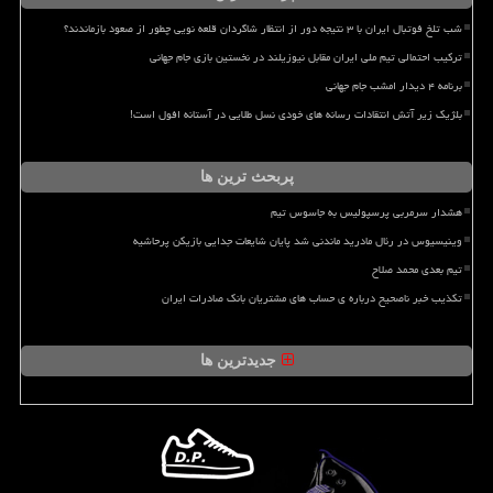
شب تلخ فوتبال ایران با ۳ نتیجه دور از انتظار شاگردان قلعه نویی چطور از صعود بازماندند؟
ترکیب احتمالی تیم ملی ایران مقابل نیوزیلند در نخستین بازی جام جهانی
برنامه ۴ دیدار امشب جام جهانی
بلژیک زیر آتش انتقادات رسانه های خودی نسل طلایی در آستانه افول است!
پربحث ترین ها
هشدار سرمربی پرسپولیس به جاسوس تیم
وینیسیوس در رئال مادرید ماندنی شد پایان شایعات جدایی بازیکن پرحاشیه
تیم بعدی محمد صلاح
تکذیب خبر ناصحیح درباره ی حساب های مشتریان بانک صادرات ایران
جدیدترین ها