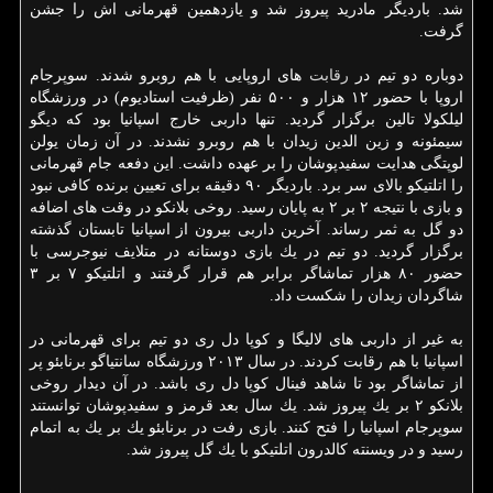
شد. باردیگر مادرید پیروز شد و یازدهمین قهرمانی اش را جشن
گرفت.
دوباره دو تیم در
رقابت
های اروپایی با هم روبرو شدند. سوپرجام
اروپا با حضور ۱۲ هزار و ۵۰۰ نفر (ظرفیت استادیوم) در ورزشگاه
لیلكولا تالین برگزار گردید. تنها داربی خارج اسپانیا بود كه دیگو
سیمئونه و زین الدین زیدان با هم روبرو نشدند. در آن زمان یولن
لوپتگی هدایت سفیدپوشان را بر عهده داشت. این دفعه جام قهرمانی
را اتلتیكو بالای سر برد. باردیگر ۹۰ دقیقه برای تعیین برنده كافی نبود
و بازی با نتیجه ۲ بر ۲ به پایان رسید. روخی بلانكو در وقت های اضافه
دو گل به ثمر رساند. آخرین داربی بیرون از اسپانیا تابستان گذشته
برگزار گردید. دو تیم در یك بازی دوستانه در متلایف نیوجرسی با
حضور ۸۰ هزار تماشاگر برابر هم قرار گرفتند و اتلتیكو ۷ بر ۳
شاگردان زیدان را شكست داد.
به غیر از داربی های لالیگا و كوپا دل ری دو تیم برای قهرمانی در
اسپانیا با هم رقابت كردند. در سال ۲۰۱۳ ورزشگاه سانتیاگو برنابئو پر
از تماشاگر بود تا شاهد فینال كوپا دل ری باشد. در آن دیدار روخی
بلانكو ۲ بر یك پیروز شد. یك سال بعد قرمز و سفیدپوشان توانستند
سوپرجام اسپانیا را فتح كنند. بازی رفت در برنابئو یك بر یك به اتمام
رسید و در ویسنته كالدرون اتلتیكو با یك گل پیروز شد.