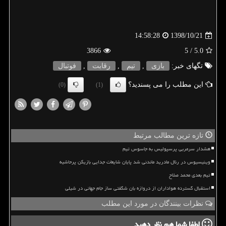
1398/10/21
14:58:28
3866
/ 5
5.0
تگهای خبر:
بازی
,
تیم
,
رقابت
,
فوتبال
این مطلب را می پسندید؟
(0)
(1)
تازه ترین مطالب مرتبط
هشدار سرمربی پرسپولیس به جاسوس تیم
وینیسیوس در رئال مادرید ماندنی شد پایان شایعات جدایی بازیکن پرحاشیه
تیم بعدی محمد صلاح
استقبال گسترده هواداران از دروازه بان شگفتی ساز جام جهانی در شیلی
نظرات بینندگان در مورد این مطلب
لطفا شما هم
نظر دهید