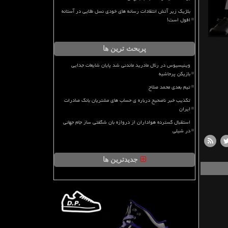
بلژیک زیر آتش انتقادات رسانه های خودی نسل طلایی در آستانه
افول است!
پربحث ترین ها
وینیسیوس در رئال مادرید ماندنی شد پایان شایعات جدایی
بازیکن پرحاشیه
تیم بعدی محمد صلاح
تکذیب خبر ناصحیح درباره ی حساب های مشتریان بانک صادرات
ایران
استقبال گسترده هواداران از دروازه بان شگفتی ساز جام جهانی
در شیلی
جدیدترین ها