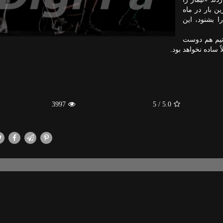
ن بار در ماه
 بشنود، این
 تیم هم دوست
اً ساده نخواهد بود.
3997
/ 5
5.0