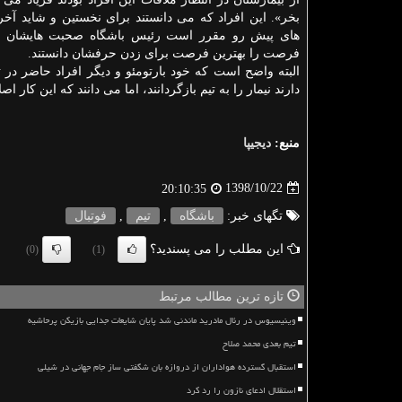
بخر». این افراد كه می دانستند برای نخستین و شاید آخری
های پیش رو مقرر است رئیس باشگاه صحبت هایشان را
فرصت را بهترین فرصت برای زدن حرفشان دانستند.
البته واضح است كه خود بارتومئو و دیگر افراد حاضر در
دارند نیمار را به تیم بازگردانند، اما می دانند كه این كار اصل
منبع:
دیجیپا
1398/10/22
20:10:35
تگهای خبر:
باشگاه
,
تیم
,
فوتبال
این مطلب را می پسندید؟
(0)
(1)
تازه ترین مطالب مرتبط
وینیسیوس در رئال مادرید ماندنی شد پایان شایعات جدایی بازیکن پرحاشیه
تیم بعدی محمد صلاح
استقبال گسترده هواداران از دروازه بان شگفتی ساز جام جهانی در شیلی
استقلال ادعای نازون را رد کرد