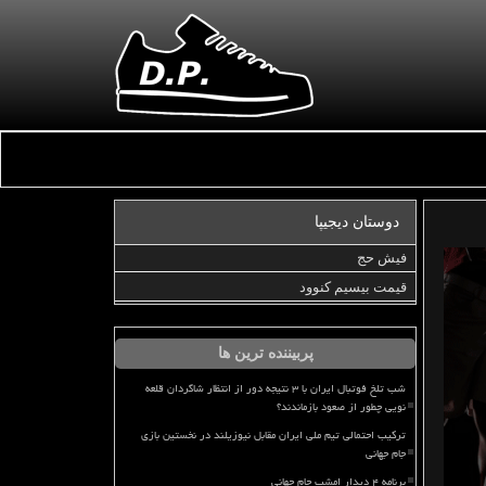
دوستان دیجیپا
فیش حج
قیمت بیسیم کنوود
پربیننده ترین ها
شب تلخ فوتبال ایران با ۳ نتیجه دور از انتظار شاگردان قلعه
نویی چطور از صعود بازماندند؟
ترکیب احتمالی تیم ملی ایران مقابل نیوزیلند در نخستین بازی
جام جهانی
برنامه ۴ دیدار امشب جام جهانی