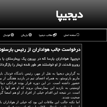
دیجیپا
صفحه اصلی
مطالب دیجیپا
بازیکن
فوتبال
درخواست جالب هواداران از رئیس بارسلونا
دیجیپا: هواداران بارسا كه در بیرون یك بیمارستان با 
روبرو شدند، از او خواستند هر طور شده نیمار را بازگردان
به گزارش دیجیپا به نقل از مهر، رئیس
باشگاه
فوتبال
بار
ماریو بارتومئو، به همراه اعضای تیم در بازدید هفتگی از ب
حضور دا
اومتیتی به بازدید این بیمارستان بروند كه او هم آنها را
است. در نتیجه این اقدام خیلی از افراد از او هم امضا گرف
صحبت شدند.
اما نكته جالب این ملاقات این بود كه خیلی از هواداران ب
از بیمارستان در انتظار ملاقات این افراد بودند فریاد می ز