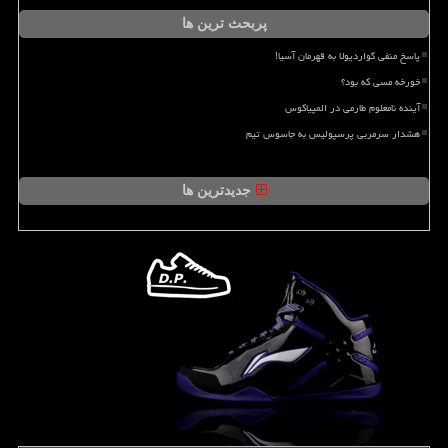
پربحث ترین ها
پاسخ منفی گواردیولا به قهرمان آسیا!
خورخه مسی که بود؟
آینده نامعلوم طارمی در المپیاکوس
هشدار سرمربی پرسپولیس به جاسوس تیم
جدیدترین ها