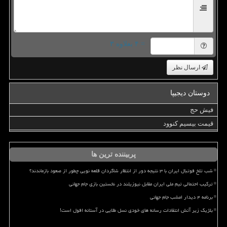
= ۴ بعلاوه ۳
ارسال نظر
دوستان دیجیپا
فیش حج
قیمت بیسیم کنوود
پربیننده ترین ها
شب تلخ فوتبال ایران با ۳ نتیجه دور از انتظار شاگردان قلعه نویی چطور از صعود بازماندند؟
ترکیب احتمالی تیم ملی ایران مقابل نیوزیلند در نخستین بازی جام جهانی
برنامه ۴ دیدار امشب جام جهانی
بلژیک زیر آتش انتقادات رسانه های خودی نسل طلایی در آستانه افول است!