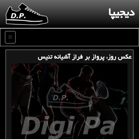
دیجیپا
منو
عكس روز، پرواز بر فراز آشیانه تنیس