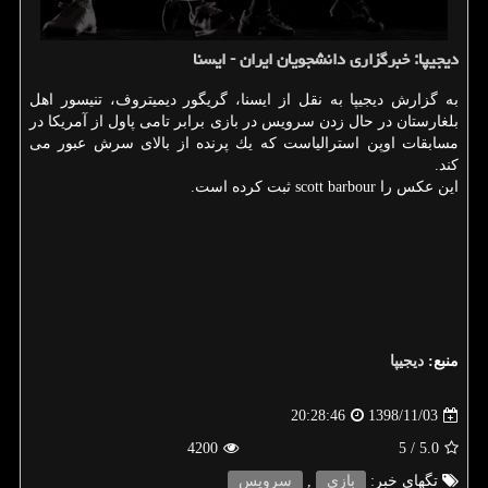
دیجیپا: خبرگزاری دانشجویان ایران - ایسنا
به گزارش دیجیپا به نقل از ایسنا، گریگور دیمیتروف، تنیسور اهل
بلغارستان در حال زدن سرویس در بازی برابر تامی پاول از آمریكا در
مسابقات اوپن استرالیاست كه یك پرنده از بالای سرش عبور می
كند.
این عكس را scott barbour ثبت كرده است.
منبع:
دیجیپا
1398/11/03
20:28:46
4200
/ 5
5.0
تگهای خبر:
بازی
,
سرویس