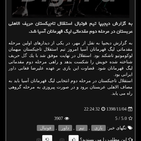
به گزارش دیجیپا تیم فوتبال استقلال تاجیكستان حریف الاهلی
عربستان در مرحله دوم مقدماتی لیگ قهرمانان آسیا شد.
به گزارش دیجیپا به نقل از مهر، در یكی از دیدارهای اولین مرحله
مقدماتی لیگ قهرمانان آسیا امروز تیم استقلال تاجیكستان میهمان
لوكوموتیو تاشكند بود. استقلال در نهایت موفق شد با یك
گل
حریف
شناخته شده خویش را شكست بدهد و راهی مرحله دوم مقدماتی
لیگ قهرمانان شود. قضاوت این بازی بر عهده علیرضا فغانی
داور
ایرانی بود.
استقلال تاجیكستان در مرحله دوم انتخابی لیگ قهرمانان آسیا باید به
مصاف الاهلی عربستان برود و در صورت پیروزی به مرحله گروهی
راه می یابد.
1398/11/04
22:24:32
3907
/ 5
5.0
تگهای خبر:
بازی
,
تیم
,
داور
,
فوتبال
این مطلب را می پسندید؟
(0)
(1)