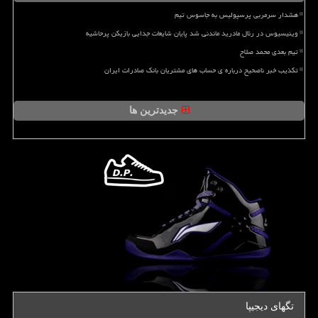
هشدار سرمربی پرسپولیس به جاسوس تیم
وینیسیوس در رئال مادرید ماندنی شد پایان شایعات جدایی بازیکن پرحاشیه
تیم بعدی محمد صلاح
تکذیب خبر ناصحیح درباره ی حساب های مشتریان بانک صادرات ایران
جدیدترین ها
تگهای دیجیپا