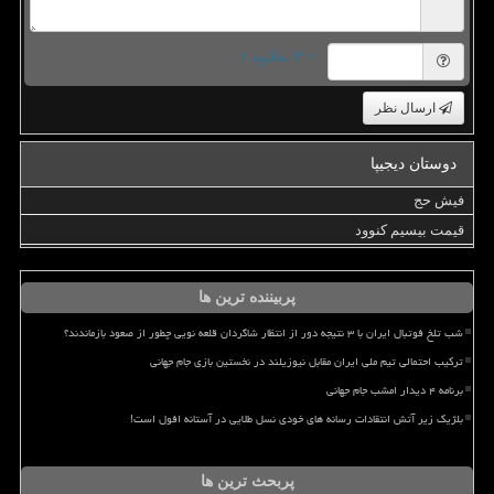
= ۳ بعلاوه ۱
ارسال نظر
دوستان دیجیپا
فیش حج
قیمت بیسیم کنوود
پربیننده ترین ها
شب تلخ فوتبال ایران با ۳ نتیجه دور از انتظار شاگردان قلعه نویی چطور از صعود بازماندند؟
ترکیب احتمالی تیم ملی ایران مقابل نیوزیلند در نخستین بازی جام جهانی
برنامه ۴ دیدار امشب جام جهانی
بلژیک زیر آتش انتقادات رسانه های خودی نسل طلایی در آستانه افول است!
پربحث ترین ها