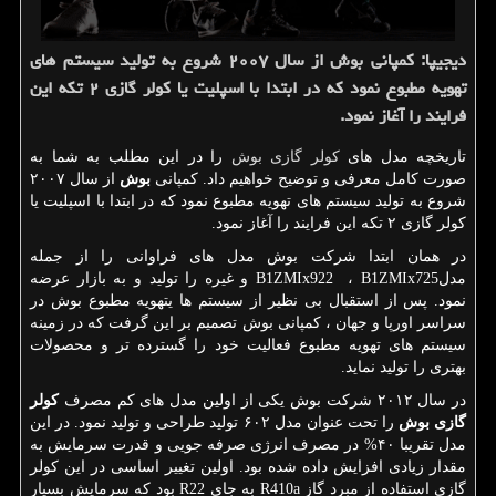
دیجیپا: كمپانی بوش از سال ۲۰۰۷ شروع به تولید سیستم های
تهویه مطبوع نمود كه در ابتدا با اسپلیت یا كولر گازی ۲ تكه این
فرایند را آغاز نمود.
تاریخچه مدل های
کولر گازی بوش
را در این مطلب به شما به
صورت کامل معرفی و توضیح خواهیم داد. کمپانی
بوش
از سال ۲۰۰۷
شروع به تولید سیستم های تهویه مطبوع نمود که در ابتدا با اسپلیت یا
کولر گازی ۲ تکه این فرایند را آغاز نمود.
در همان ابتدا شرکت بوش مدل های فراوانی را از جمله
مدل
B1ZMIx725
،
B1ZMIx922
و غیره را تولید و به بازار عرضه
نمود. پس از استقبال بی نظیر از سیستم ها یتهویه مطبوع بوش در
سراسر اورپا و جهان ، کمپانی بوش تصمیم بر این گرفت که در زمینه
سیستم های تهویه مطبوع فعالیت خود را گسترده تر و محصولات
بهتری را تولید نماید.
در سال ۲۰۱۲ شرکت بوش یکی از اولین مدل های کم مصرف
کولر
گازی بوش
را تحت عنوان مدل ۶۰۲ تولید طراحی و تولید نمود. در این
مدل تقریبا ۴۰% در مصرف انرژی صرفه جویی و قدرت سرمایش به
مقدار زیادی افزایش داده شده بود. اولین تغییر اساسی در این کولر
گازی استفاده از مبرد گاز
R410a
به جای
R22
بود که سرمایش بسیار