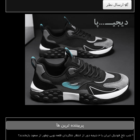
ارسال نظر
پربیننده ترین ها
شب تلخ فوتبال ایران با ۳ نتیجه دور از انتظار شاگردان قلعه نویی چطور از صعود بازماندند؟