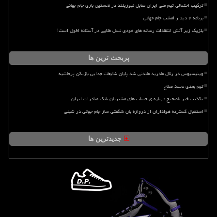
ترکیب احتمالی تیم ملی ایران مقابل نیوزیلند در نخستین بازی جام جهانی
برنامه ۴ دیدار امشب جام جهانی
بلژیک زیر آتش انتقادات رسانه های خودی نسل طلایی در آستانه افول است!
پربحث ترین ها
وینیسیوس در رئال مادرید ماندنی شد پایان شایعات جدایی بازیکن پرحاشیه
تیم بعدی محمد صلاح
تکذیب خبر ناصحیح درباره ی حساب های مشتریان بانک صادرات ایران
استقبال گسترده هواداران از دروازه بان شگفتی ساز جام جهانی در شیلی
جدیدترین ها