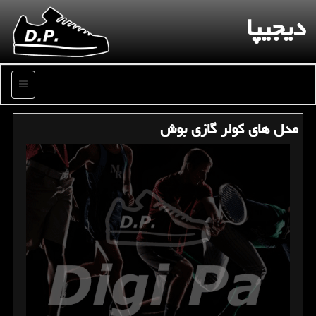
دیجیپا
منو
مدل های كولر گازی بوش