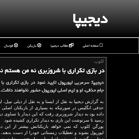
دیجیپا
صفحه اصلی
مطالب دیجیپا
بازیکن
فوتبال
كلوپ:
در بازی تكراری با شروزبری نه من هستم ن
دیجیپا: سرمربی لیورپول تایید نمود در بازی تكراری با
جام حذفی، او و تیم اصلی لیورپول حضور نخواهند داشت.
به گزارش دیجیپا به نقل از ایسنا و به نقل از دیلی میل، ل
حذفی انگلیس در صورتیكه به بسیاری از بازیكنان اصلی 
داده بود به دیدار شروزبری رفت كه این دیدار با تساوی دو ب
رسید تا سرنوشت این بازی به دیدار تكراری كشیده شود.
یورگن كلوپ كه نمی خواهد بازیكنانش بیشتر از این درگ
لیورپول بشوند و تعطیلات زمستانی خودرا از دست بدهند، 
دیدار برگشت او و تیم اصلی لیورپول حضور ندارد. در 