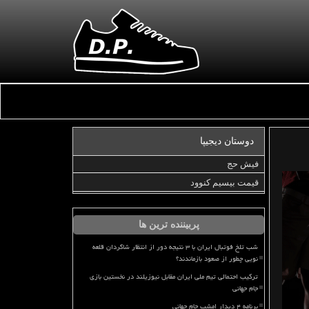
دوستان دیجیپا
فیش حج
قیمت بیسیم کنوود
پربیننده ترین ها
شب تلخ فوتبال ایران با ۳ نتیجه دور از انتظار شاگردان قلعه
نویی چطور از صعود بازماندند؟
ترکیب احتمالی تیم ملی ایران مقابل نیوزیلند در نخستین بازی
جام جهانی
برنامه ۴ دیدار امشب جام جهانی