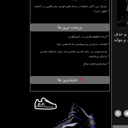
بلژیک زیر آتش انتقادات رسانه های خودی نسل طلایی در آستانه
افول است!
پربحث ترین ها
و حذف
آینده نامعلوم طارمی در المپیاکوس
و بتواند
هشدار سرمربی پرسپولیس به جاسوس تیم
وینیسیوس در رئال مادرید ماندنی شد پایان شایعات جدایی
بازیکن پرحاشیه
تیم بعدی محمد صلاح
جدیدترین ها