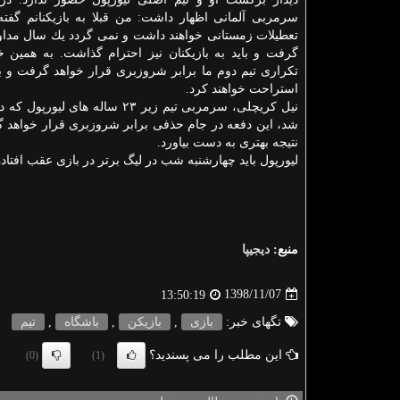
سرمربی آلمانی اظهار داشت: من قبلا به بازیكنانم گفته 
تعطیلات زمستانی خواهند داشت و نمی گردد یك سال مداوم 
گرفت و باید به بازیكنان نیز احترام گذاشت. به همین خ
تكراری تیم دوم ما برابر شروزبری قرار خواهد گرفت و ب
استراحت خواهند كرد.
نیل كریچلی، سرمربی تیم زیر ۲۳ ساله های لیورپول كه در جام اتحادیه روی نیمكت لیورپول نشسته بود و تیمش با ۵
شد، این دفعه در جام حذفی برابر شروزبری قرار خواهد 
نتیجه بهتری به دست بیاورد.
لیورپول باید چهارشنبه شب در لیگ برتر در بازی عقب افتاده 
منبع:
دیجیپا
1398/11/07
13:50:19
تگهای خبر:
بازی
,
بازیكن
,
باشگاه
,
تیم
این مطلب را می پسندید؟
(0)
(1)