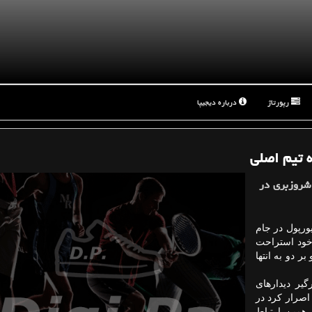
رپورتاژ
درباره دیجیپا
ه تیم اصلی
 شروزبری در
یورپول در جام
خود استراحت
ر دو به انتها
یر دیدارهای
اصرار كرد در
همین ارتباط