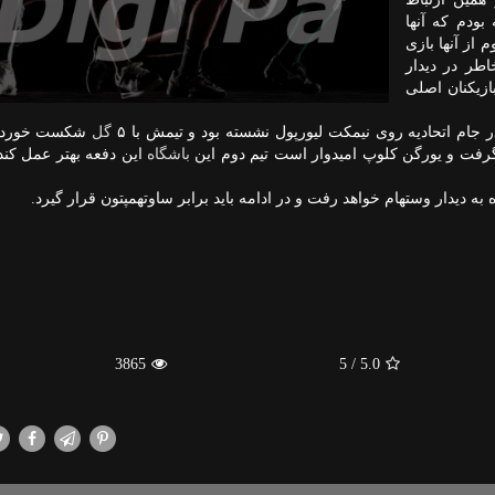
بودم كه آنها
از آنها بازی
اطر در دیدار
ازیكنان اصلی
گل
شكست خورد 
گرفت و یورگن كلوپ امیدوار است تیم دوم این
باشگاه
این دفعه بهتر عمل كند 
به دیدار وستهام خواهد رفت و در ادامه باید برابر ساوتهمپتون قرار گیرد.
3865
/ 5
5.0