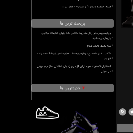
فیلم، خلاصه دیدار آرژانتین ۳ - الجزایر ۰
پربحث ترین ها
وینیسیوس در رئال مادرید ماندنی شد پایان شایعات جدایی
بازیکن پرحاشیه
تیم بعدی محمد صلاح
تکذیب خبر ناصحیح درباره ی حساب های مشتریان بانک صادرات
ایران
استقبال گسترده هواداران از دروازه بان شگفتی ساز جام جهانی
در شیلی
جدیدترین ها