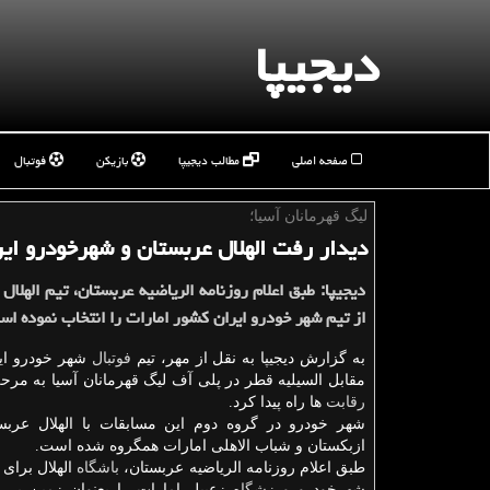
دیجیپا
صفحه اصلی
مطالب دیجیپا
بازیکن
فوتبال
لیگ قهرمانان آسیا؛
دیدار رفت الهلال عربستان و شهرخودرو ایر
دیجیپا: طبق اعلام روزنامه الریاضیه عربستان، تیم الهلال 
از تیم شهر خودرو ایران كشور امارات را انتخاب نموده اس
به گزارش دیجیپا به نقل از مهر، تیم
فوتبال
شهر خودرو ایر
مقابل السیلیه قطر در پلی آف لیگ قهرمانان آسیا به مرح
رقابت
ها راه پیدا كرد.
شهر خودرو در گروه دوم این مسابقات با الهلال عربستا
ازبكستان و شباب الاهلی امارات همگروه شده است.
طبق اعلام روزنامه الریاضیه عربستان،
باشگاه
الهلال برای م
شهرخودرو
ورزشگاه
زعبیل امارات را بعنوان زمین بی