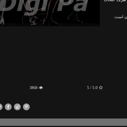
ان است:
3868
/ 5
5.0