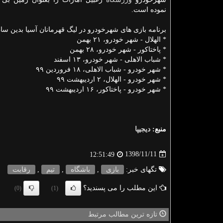
نموده است.
برنامه بازی های شهرخودرو در لیگ قهرمانان آسیا بدین س
* الهلال - شهر خودرو، ۲۱ بهمن
* پاختاكور - شهر خودرو، ۲۸ بهمن
* شباب الاهلی - شهر خودرو، ۱۳ اسفند
* شهر خودرو - شباب الاهلی، ۱۸ فروردین ۹۹
* شهر خودرو - الهلال، ۲ اردیبهشت ۹۹
* شهر خودرو - پاختاكور، ۱۶ اردیبهشت ۹۹
منبع:
دیجیپا
1398/11/11
12:51:49
تگهای خبر:
بازی
,
باشگاه
,
تیم
,
رقابت
این مطلب را می پسندید؟
(0)
(1)
تازه ترین مطالب مرتبط