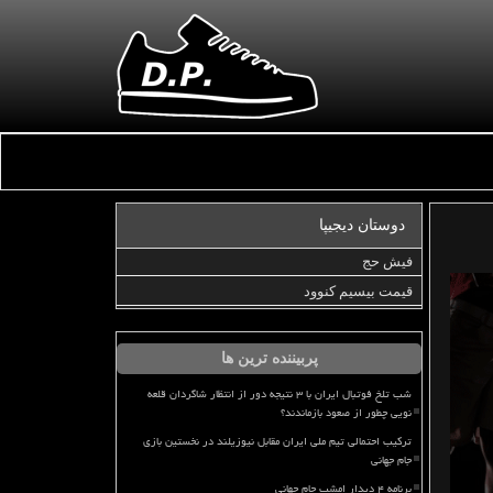
دوستان دیجیپا
فیش حج
قیمت بیسیم کنوود
پربیننده ترین ها
شب تلخ فوتبال ایران با ۳ نتیجه دور از انتظار شاگردان قلعه
نویی چطور از صعود بازماندند؟
ترکیب احتمالی تیم ملی ایران مقابل نیوزیلند در نخستین بازی
جام جهانی
برنامه ۴ دیدار امشب جام جهانی