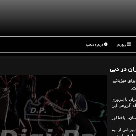
رپورتاژ
درباره دیجیپا
ان در دبی
برای میزبانی
ت.
ان با پیروزی
له گروهی این
ن، پاختاكور
یزبانی از تیم
 طرف انتخاب