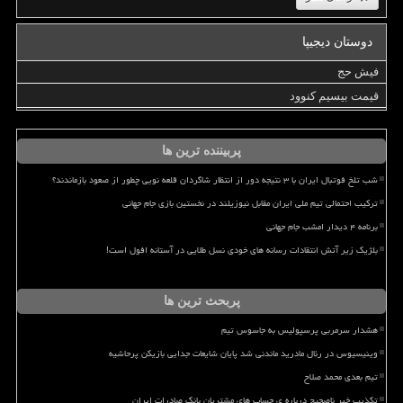
دوستان دیجیپا
فیش حج
قیمت بیسیم کنوود
پربیننده ترین ها
شب تلخ فوتبال ایران با ۳ نتیجه دور از انتظار شاگردان قلعه نویی چطور از صعود بازماندند؟
ترکیب احتمالی تیم ملی ایران مقابل نیوزیلند در نخستین بازی جام جهانی
برنامه ۴ دیدار امشب جام جهانی
بلژیک زیر آتش انتقادات رسانه های خودی نسل طلایی در آستانه افول است!
پربحث ترین ها
هشدار سرمربی پرسپولیس به جاسوس تیم
وینیسیوس در رئال مادرید ماندنی شد پایان شایعات جدایی بازیکن پرحاشیه
تیم بعدی محمد صلاح
تکذیب خبر ناصحیح درباره ی حساب های مشتریان بانک صادرات ایران