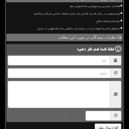
هشدار سرمربی پرسپولیس به جاسوس تیم
وینیسیوس در رئال مادرید ماندنی شد پایان شایعات جدایی بازیکن پرحاشیه
تیم بعدی محمد صلاح
استقبال گسترده هواداران از دروازه بان شگفتی ساز جام جهانی در شیلی
نظرات بینندگان در مورد این مطلب
لطفا شما هم
نظر دهید
= ۶ بعلاوه ۲
ارسال نظر