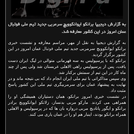
به گزارش دیجیپا برانكو ایوانكوویچ سرمربی جدید تیم ملی فوتبال
عمان امروز در این كشور معارفه شد.
به گزارش دیجیپا به نقل از مهر، مراسم معارفه و نشست خبری
برانكو ایوانكوویچ سرمربی جدید تیم ملی
فوتبال
عمان امروز در این
كشور برگزار گردید.
برانكو كه با پرسپولیس به سه قهرمانی متوالی در لیگ ایران دست
یافت، پس از پرسپولیس راهی الاهلی عربستان شد ولی پس از چند
ماه كار در این تیم از سمتش بركنار شد.
وی سپس مذاكراتی با تیم ملی ایران انجام داد كه بی نتیجه ماند و در
نهایت به پیشنهاد عمان برای سرمربیگری تیم ملی این كشور پاسخ
مثبت داد.
در نشست خبری امروز برانكو، همان دستیاران همیشگی او را
همراهی می كردند. ماركو مربی بدنساز، زلاتكو ایوانكوویچ برادر
برانكو و ایگور پانادیچ مربی دروازه بان ها كه در پرسپولیس و الاهلی
همراه برانكو بودند، اینبار هم او را در عمان یاری می كنند.