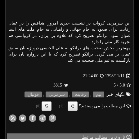
این سرمربی كروات در نشست خبری امروز اهدافش را در عمان
رقابت
برای صعود به جام جهانی و راهیابی به جام ملت های آسیا
عنوان نمود. برانكو تصریح كرد كه علاوه بر ایران، در كرواسی هم
تجربه كار ملی را دارد.
مهمترین بخش صحبت های برانكو به علی الحبسی دروازه بان سابق
عمان بر می گردد. برانكو تصریح كرد كه با این دروازه بان برای
بازگشت به تیم ملی صحبت می كند.
1398/11/11
21:24:00
3815
/ 5
5.0
تگهای خبر:
تیم
,
رقابت
,
سرمربی
,
فوتبال
این مطلب را می پسندید؟
(0)
(1)
تازه ترین مطالب مرتبط