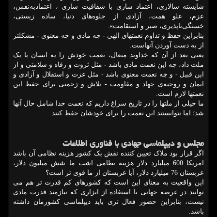
شایسته سالاری، اعتماد سازی با شفافیت سازی ، اعتمادبه‌نفس،
عزم، علو همت، آزادی از جلوه‌های دنیا، ساده زیستی،
خستگی‌ناپذیری، صبر و استقامت».
بنابراین حفظ و تداوم نعمتهای الهی - چه مادی و چه معنوی - مشکلتر
از به ‌دست آوردن آنهاست.
یعنی بعد از آن که خداوند متعال، نعمت خودش را به انسان یا یک
ملت داد، چه این نعمت مادی باشد - مثل ثروت و رفاه و سلامتی و از
این قبیل - و چه نعمت معنوی باشد - مثل عزت و استقلال و آزادی و
ایمان و روحیه‌ی جهاد و مقاومت - تلاش و زحمتی برای حفظ این
نعمتها لازم است.
ما خیلی از ملتها را در تاریخ سراغ داریم که نعمت خدا شامل حال آنها
شد؛ اما نتوانستند این نعمت را برای خودشان حفظ کنند.
مجلس و دیپلماسی جهادی با فناوری اطلاعات
اگر قرار بود ملاک تعیین کننده نقش یک کشور هزینه نظامی آن باشد
امریکا 600 میلیارد دلار هزینه نظامی اشت ما شش میلیون دلار،
عربستان 76 میلیارد دلار، آیا عربستان از ما قوی تر است؟
این واقعیت به معنای این است که کشورهای کم قدرت تر هم می
توانند در عرصه جهانی با استفاده از ابزاری که نیازمند قدرت مادی
نیست، بنابراین حضور فعال تری باید دیپلماسی کشورمان داشته
باشد.