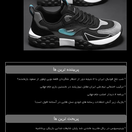
پربیننده ترین ها
شب تلخ فوتبال ایران با ۳ نتیجه دور از انتظار شاگردان قلعه نویی چطور از صعود بازماندند؟
ترکیب احتمالی تیم ملی ایران مقابل نیوزیلند در نخستین بازی جام جهانی
برنامه ۴ دیدار امشب جام جهانی
بلژیک زیر آتش انتقادات رسانه های خودی نسل طلایی در آستانه افول است!
پربحث ترین ها
وینیسیوس در رئال مادرید ماندنی شد پایان شایعات جدایی بازیکن پرحاشیه