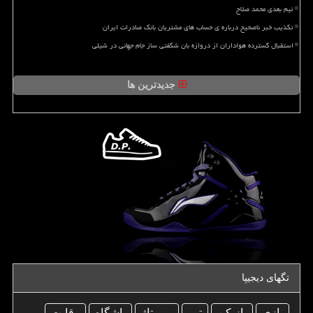
تیم بعدی محمد صلاح
تکذیب خبر ناصحیح درباره ی حساب های مشتریان بانک صادرات ایران
استقبال گسترده هواداران از دروازه بان شگفتی ساز جام جهانی در شیلی
جدیدترین ها
تگهای دیجیپا
بازی
بازیكن
تیم
رپورتاژ
باشگاه
رقابت