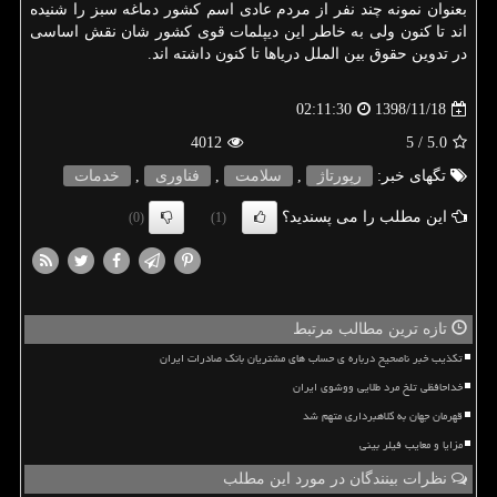
بعنوان نمونه چند نفر از مردم عادی اسم کشور دماغه سبز را شنیده
اند تا کنون ولی به خاطر این دیپلمات قوی کشور شان نقش اساسی
در تدوین حقوق بین الملل دریاها تا کنون داشته اند.
1398/11/18
02:11:30
4012
/ 5
5.0
تگهای خبر:
رپورتاژ
,
سلامت
,
فناوری
,
خدمات
این مطلب را می پسندید؟
(0)
(1)
تازه ترین مطالب مرتبط
تکذیب خبر ناصحیح درباره ی حساب های مشتریان بانک صادرات ایران
خداحافظی تلخ مرد طلایی ووشوی ایران
قهرمان جهان به کلاهبرداری متهم شد
مزایا و معایب فیلر بینی
نظرات بینندگان در مورد این مطلب