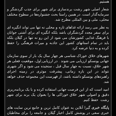
هستیم.
شعار اصلی شهر رشت برندسازی برای شهر برای جذب گردشگر و
سرمایه‌گذار است. در همین راستا بحث جشنواره‌ها در سطوح مختلف
محلی، ملی و بین المللی مطرح شد.
به نظر می رسد ارائه غذاهای تازه و محلی نه تنها می تواند انگیزه ای
برای سفر مجدد گردشگران باشد بلکه انگیزه ای برای آشتی جوانان
با فرهنگ غذایی کشورشان می شود از این رو نه تنها در گیلان بلکه
باید در تمام استانهای کشور این جاذبه و میراث فرهنگی را حفظ
کرده و به دنیا عرضه کرد.
شهرهای خلاق خوراک شناسی هر چهار سال یک بار از سوی سازمان
جهانی یونسکو ارزیابی می شوند . در ارزیابی ِاول، موقعیت فعلی هر
شهر خلاق، نسبت به چهار سال قبل ، سنجیده می شود و اگر شهری
نتواند در این بازه زمانی، پیشرفت موثری در زمینه اجرای
راهبردهای یونسکو داشته باشد، از فهرست این مجموعه حذف خواهد
شد.
امید است که از این فرصت جهانی استفاده کرده و با یک برنامه‌ریزی
دقیق و اصولی شهر خلاق خوراکی ها را بعنوان یک برند برای شهر
رشت حفظ کنیم.
پایگاه خبری
گیرا آنلاین به عنوان کامل ترین و جامع ترین سایت های
خبری سعی در پوشش کامل اخبار گیلان و جامعه را برای مخاطبان