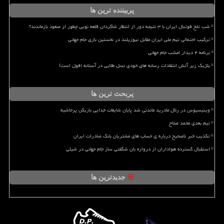
پربیننده ترین ها
شب تلخ فوتبال ایران با ۳ نتیجه دور از انتظار شاگردان قلعه نویی چطور از صعود بازماندند؟
ترکیب احتمالی تیم ملی ایران مقابل نیوزیلند در نخستین بازی جام جهانی
برنامه ۴ دیدار امشب جام جهانی
بلژیک زیر آتش انتقادات رسانه های خودی نسل طلایی در آستانه افول است!
پربحث ترین ها
وینیسیوس در رئال مادرید ماندنی شد پایان شایعات جدایی بازیکن پرحاشیه
تیم بعدی محمد صلاح
تکذیب خبر ناصحیح درباره ی حساب های مشتریان بانک صادرات ایران
استقبال گسترده هواداران از دروازه بان شگفتی ساز جام جهانی در شیلی
جدیدترین ها