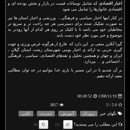
اخبار اقتصادی
که شامل نوسانات قیمت در بازار و بخش بودجه ای و
اقتصادی خانوارها را شامل می شود.
در کنار اینها اخبار سیاسی و فرهنگی ، ورزشی و اخبار استان ها نیز
به صورت تفکیک شده برای دسترسی هر چه راحت تر و سریع تر
مخاطبان خود می باشد تا با کلیک بر روی هر کدام از آنها زودتر به
موضوع و خبر مورد نظر خود دست یابند.
گیرا آنلاین سعی بر این دارد که فارغ از هرگونه غرض ورزی و جهت
گیری حزبی به ارائه ی اخبار بومی شهرستان رشت استان گیلان ،
ایران و جهان و همچنین تحلیل و نقدهای اقتصادی، سیاسی ، فرهنگی
، اجتماعی و … بپردازد.
بر آن شدیم تا در این مسیر با یاری خدا بتوانیم در حد توان مطالبی
مفید ارائه دهیم.
1398/11/19
00:49:52
3817
/ 5
5.0
تگهای خبر:
رپورتاژ
,
آموزش
,
اینترنت
,
آنلاین
این مطلب را می پسندید؟
(0)
(1)