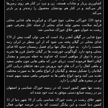
کشاورزی پربار و شاداب هستند، زن و مرد در کنار هم روی زمین‌ها
کار می‌کنند و در کنار هم بودنشان محصول را زنده‌تر و پر بارتر
می‌کند.
وجود 220 خوراکی محلی، تنوع خوراک و فرآورده های غذایی محلی
فرآیند سلامت محور تولید غذای محلی از جمله علل معرفی شهر
رشت به عنوان شهر خلاق خوراک شناسی شد.
تنوع غذایی در
گیلان
آنقدر زیاد است که می توان گفت بیش از 170
غذای محلی در گیلان پخته می شود که از این منظر در ایران رتبه
نخست را دارد . به عنوان مثال تنها برای فصل زمستان حدود 60 غذای
محلی وجود دارد. گوناگونی خورشت ها در گیلان حاصل قرن ها تجربه
مردم با ذوق از مواهبی است که خداوند به خطه سرسبز و معتدل
گیلان اعطا فرموده است. دریای خزر که ماهی هایی چون ماهی سفید
و ماهی کفال را در آب های خود پرورش می دهد غذاهای دریایی اکثر
گیلانیان را تشکیل میدهد و گیلانیان از انواع ماهی ها به صورت مختلف
تغذیه می کنند.وجود انواع ماهی ها به خصوص ماهی سفید سهم عمده
ای در سفره های گیلان را دارد.
رشت تنها شهر کشور است که در زمینه خوراک شناسی و اصفهان
نیز در زمینه صنایع دستی موفق به ثبت خود شده اند.
شهر خلاق رشت در بحث خوراک شناسی یکی از 18 شهر دنیا از 11
کشور دنیا است و این بیانگر اینست که ما در عرصه جهانی فعال