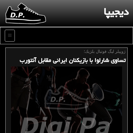
دیجیپا
منو
ژوپیلر لیگ فوتبال بلژیك؛
تساوی شارلوا با بازیكنان ایرانی مقابل آنتورب