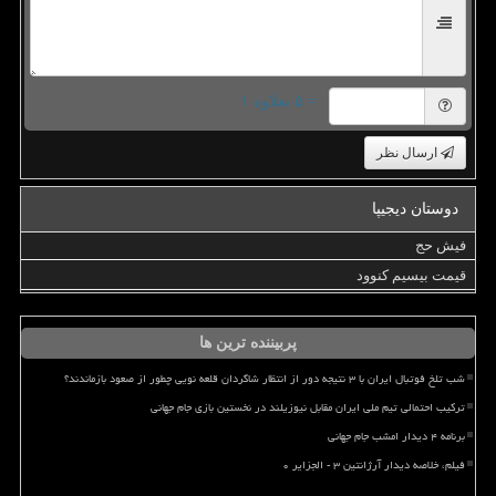
= ۵ بعلاوه ۱
ارسال نظر
دوستان دیجیپا
فیش حج
قیمت بیسیم کنوود
پربیننده ترین ها
شب تلخ فوتبال ایران با ۳ نتیجه دور از انتظار شاگردان قلعه نویی چطور از صعود بازماندند؟
ترکیب احتمالی تیم ملی ایران مقابل نیوزیلند در نخستین بازی جام جهانی
برنامه ۴ دیدار امشب جام جهانی
فیلم، خلاصه دیدار آرژانتین ۳ - الجزایر ۰