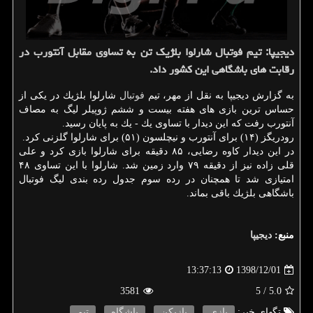
دیجیپا: تیم فوتبال شارلوا بلژیك تن به تساوی مقابل آنتورب در
رقابت های باشگاهی این كشور داد.
به گزارش دیجیپا به نقل از مهر، تیم
فوتبال
شارلوا بلژیك در یكی از
حساس ترین بازی های هفته بیست و ششم ژوپیلر لیگ به مصاف
آنتورب رفت كه این دیدار با تساوی یك - یك به پایان رسید.
رودریگز (۱۴) برای آنتورب و نیچلسون (۵۱) برای شارلوا گلزنی كرد.
در این دیدار كاوه رضایی، ۸۵ دقیقه برای شارلوا بازی كرد و علی
قلی زاده نیز از دقیقه ۷۹ وارد زمین شد. شارلوا با این تساوی ۴۸
امتیازی شد تا همچنان در رده سوم جدول رده بندی لیگ فوتبال
باشگاهی بلژیك باقی بماند.
منبع:
دیجیپا
1398/12/01
13:37:13
3581
/ 5
5.0
تگهای خبر:
بازی
,
بازیكن
,
باشگاه
,
تیم