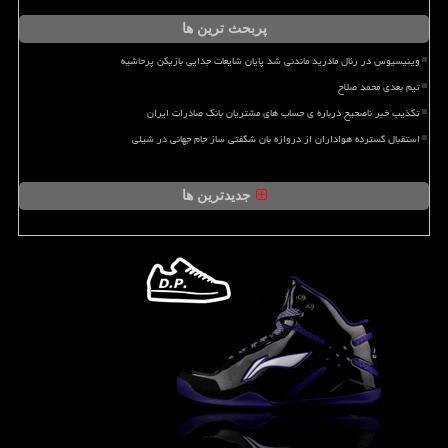
پربحث ترین ها
وینیسیوس در رئال مادرید ماندنی شد پایان شایعات جدایی بازیکن پرحاشیه
تیم بعدی محمد صلاح
تکذیب خبر ناصحیح درباره ی حساب های مشتریان بانک صادرات ایران
استقبال گسترده هواداران از دروازه بان شگفتی ساز جام جهانی در شیلی
جدیدترین ها