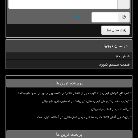
= ۴ بعلاوه ۳
ارسال نظر
دوستان دیجیپا
فیش حج
قیمت بیسیم کنوود
پربیننده ترین ها
شب تلخ فوتبال ایران با ۳ نتیجه دور از انتظار شاگردان قلعه نویی چطور از صعود بازماندند؟
ترکیب احتمالی تیم ملی ایران مقابل نیوزیلند در نخستین بازی جام جهانی
برنامه ۴ دیدار امشب جام جهانی
بلژیک زیر آتش انتقادات رسانه های خودی نسل طلایی در آستانه افول است!
پربحث ترین ها