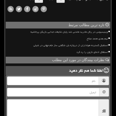
تازه ترین مطالب مرتبط
وینیسیوس در رئال مادرید ماندنی شد پایان شایعات جدایی بازیکن پرحاشیه
تیم بعدی محمد صلاح
استقبال گسترده هواداران از دروازه بان شگفتی ساز جام جهانی در شیلی
استقلال ادعای نازون را رد کرد
نظرات بینندگان در مورد این مطلب
لطفا شما هم
نظر دهید