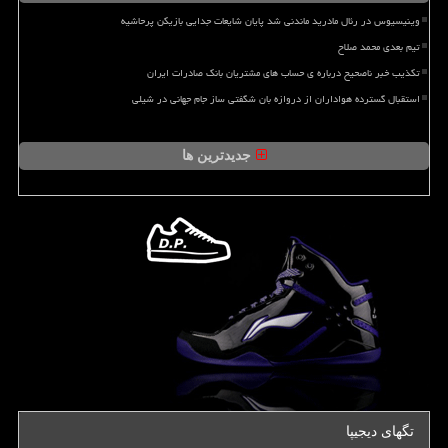
وینیسیوس در رئال مادرید ماندنی شد پایان شایعات جدایی بازیکن پرحاشیه
تیم بعدی محمد صلاح
تکذیب خبر ناصحیح درباره ی حساب های مشتریان بانک صادرات ایران
استقبال گسترده هواداران از دروازه بان شگفتی ساز جام جهانی در شیلی
جدیدترین ها
تگهای دیجیپا