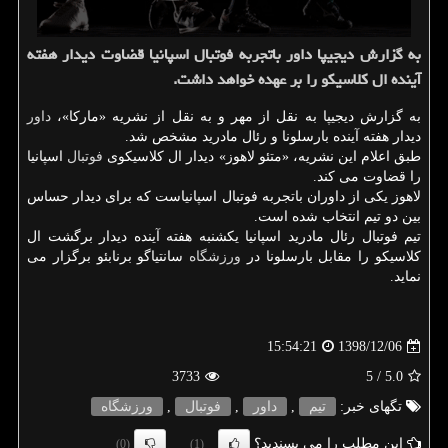
به گزارش دیجیپا داور باتجربه فوتبال اسپانیا قضاوت دیدار هفته
آینده ال كلاسیكو را بر عهده خواهد داشت.
به گزارش دیجیپا به نقل از مهر و به نقل از نشریه «ماركا»،
داور
دیدار هفته آینده بارسلونا و رئال مادرید مشخص شد.
طبق اعلام این نشریه، «متئو لاهوز» دیدار ال كلاسیكوی
فوتبال
اسپانیا
را قضاوت می كند.
لاهوز یكی از داوران باتجربه فوتبال اسپانیاست كه برای دیدار حساس
بین دو تیم انتخاب شده است.
تیم فوتبال رئال مادرید اسپانیا یكشنبه هفته آینده دیدار برگشت ال
كلاسیكو را مقابل بارسلونا در
ورزشگاه
سانتیاگو برنابئو برگزار می
نماید.
1398/12/06
15:54:21
3733
/ 5
5.0
تگهای خبر:
تیم
,
داور
,
فوتبال
,
ورزشگاه
این مطلب را می پسندید؟
(0)
(1)