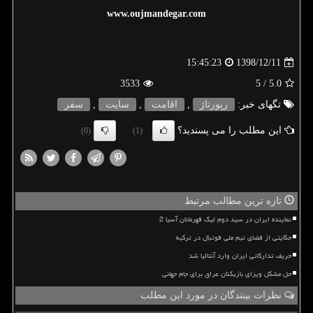
www.oujmandegar.com
1398/12/11
15:45:23
3533
/ 5
5.0
تگهای خبر:
رپورتاژ
,
اقامت
,
سایت
,
سفر
این مطلب را می پسندید؟
(0)
(1)
تازه ترین مطالب مرتبط
نماینده ایران در سید دوم لیگ قهرمانان آسیا 2
حکایتی از فضای تیم ملی فوتبال در ترکیه
حریف تدارکاتی ایران وارد آنتالیا شد
حل مشکل ویزای بازیکنان عراق برای جام جهانی
نظرات بینندگان در مورد این مطلب