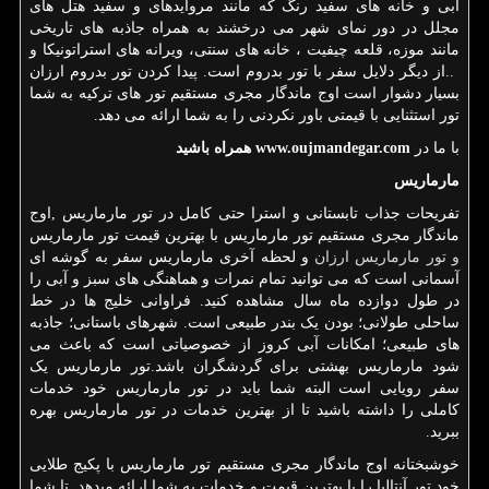
آبی و خانه های سفید رنگ که مانند مروایدهای و سفید هتل های
مجلل در دور نمای شهر می درخشند به همراه جاذبه های تاریخی
مانند موزه، قلعه چیفیت ، خانه های سنتی، ویرانه های استراتونیکا و
..
از دیگر دلایل سفر با تور بدروم است. پیدا کردن تور بدروم ارزان
بسیار دشوار است اوج ماندگار مجری مستقیم تور های ترکیه به شما
تور استثنایی با قیمتی باور نکردنی را به شما ارائه می دهد.
با ما در
www.oujmandegar.com
همراه باشید
مارماریس
تفریحات جذاب تابستانی و استرا حتی کامل در تور مارماریس ,اوج
ماندگار مجری مستقیم تور مارماریس با بهترین قیمت تور مارماریس
و تور مارماریس ارزان
و لحظه آخری مارماریس سفر به گوشه ای
آسمانی است که می توانید تمام نمرات و هماهنگی های سبز و آبی را
در طول دوازده ماه سال مشاهده کنید. فراوانی خلیج ها در خط
ساحلی طولانی؛ بودن یک بندر طبیعی است. شهرهای باستانی؛ جاذبه
های طبیعی؛ امکانات آبی کروز از خصوصیاتی است که باعث می
شود مارماریس بهشتی برای گردشگران باشد.تور مارماریس یک
سفر رویایی است البته شما باید در تور مارماریس خود خدمات
کاملی را داشته باشید تا از بهترین خدمات در تور مارماریس بهره
ببرید.
خوشبختانه اوج ماندگار مجری مستقیم تور مارماریس با پکیج طلایی
خود تور آنتالیا را با بهترین قیمت و خدمات به شما ارائه میدهد تا شما