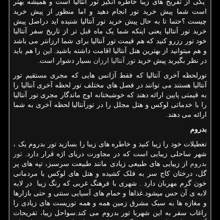
یکی از تفریح های زیبا خاطره انگیز تور آنتالیا است و همیشه بهتر
است شما پیش خرید تور انجام دهید و اما منظور از پیش خرید
چیست ؟حتما تا به حال پیش خرید تور آنتالیا شنیده اید دراصل پیش
خرید تور آنتالیا یعنی اینکه شما یک ماه قبل تر از تاریخ سفر آنتالیا
خود تور رزرو کنید که هم قیمت تور آنتالیا برای شما ارزانتر می باشد
و هم میتوانید از بهترین هتل آنتالیا اقامت داشته باشید. این را هم باید
در نظر بگیرید پیش خرید
تور آنتالیا ارزان
بسیار دشوار است.
تورلحظه آخری آنتالیا که فقط آژانس هایی که مجری مستقیم تور
آنتالیا هستند می توانند در فصل های مختلف تور لحظه آخری آنتالیا را
به قیمتی پایین ارائه دهند که خوشبختانه اوج ماندگار مجری تور آنتالیا
را با خدماتی لوکس و هتل مجلل را در تورآنتالیا لحظه آخری به شما
ارائه می دهند.
بدروم
تعطیلات خود را زیبا کنید و خاطره های زیبا را بسازید تور بدروم یک ،
شهر ساحلی زیبایی است که در مجاورت دریای اژه قرار دارد.
تور
بدروم
از زییایی های طبیعی زیادی مانند طبیعت سرسبز، تپه های پر
گل، درختان کاج سر به فلک کشیده و هتل های لوکس با مردمانی
خون گرم مهربان دارد . شهری با فرهنگ غربی که رنگ زیبا در لابه
لابه ی آن حس میشود.غذاها و حمام های آسیایی سنتی و حتی بازارها
و مغازه ها به سبک مشرق زمین همه و همه توریست های زیادی را
راغاب سفر به این شهربا تور بدروم می کند.سواحل زیبا، تفریحات