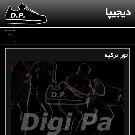
دیجیپا
منو
تور تركیه