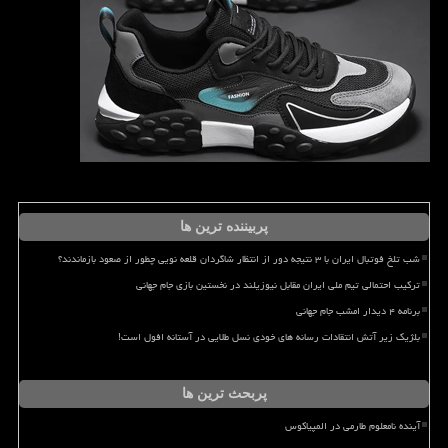
پربیننده ترین ها
شب تلخ فوتبال ایران با ۳ نتیجه دور از انتظار شاگردان قلعه نویی چطور از صعود بازماندند؟
ترکیب احتمالی تیم ملی ایران مقابل نیوزیلند در نخستین بازی جام جهانی
برنامه ۴ دیدار امشب جام جهانی
بلژیک زیر آتش انتقادات رسانه های خودی نسل طلایی در آستانه افول است!
پربحث ترین ها
آینده نامعلوم طارمی در المپیاکوس