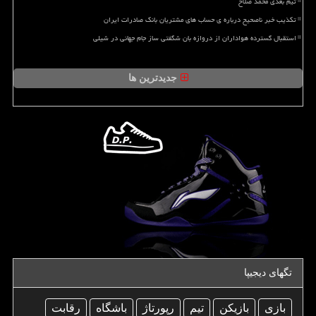
تیم بعدی محمد صلاح
تکذیب خبر ناصحیح درباره ی حساب های مشتریان بانک صادرات ایران
استقبال گسترده هواداران از دروازه بان شگفتی ساز جام جهانی در شیلی
جدیدترین ها
تگهای دیجیپا
بازی
بازیكن
تیم
رپورتاژ
باشگاه
رقابت