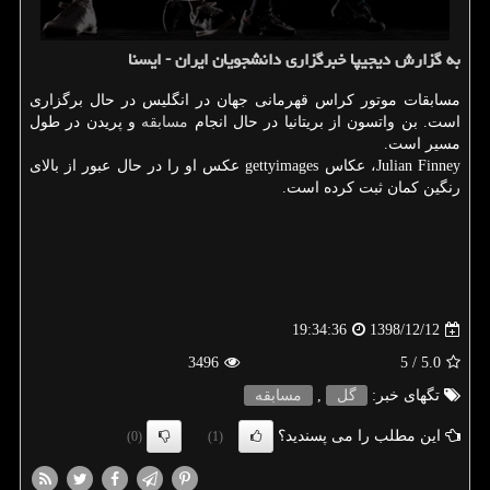
به گزارش دیجیپا خبرگزاری دانشجویان ایران - ایسنا
مسابقات موتور كراس قهرمانی جهان در انگلیس در حال برگزاری
است. بن واتسون از بریتانیا در حال انجام
مسابقه
و پریدن در طول
مسیر است.
Julian Finney، عكاس gettyimages عكس او را در حال عبور از بالای
رنگین كمان ثبت كرده است.
1398/12/12
19:34:36
3496
/ 5
5.0
تگهای خبر:
گل
,
مسابقه
این مطلب را می پسندید؟
(0)
(1)