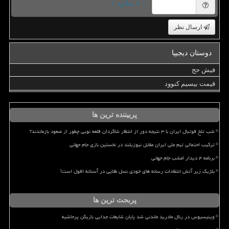
= ۷ بعلاوه ۱
ارسال نظر
دوستان دیجیپا
فیش حج
قیمت بیسیم کنوود
پربیننده ترین ها
شب تلخ فوتبال ایران با ۳ نتیجه دور از انتظار شاگردان قلعه نویی چطور از صعود بازماندند؟
ترکیب احتمالی تیم ملی ایران مقابل نیوزیلند در نخستین بازی جام جهانی
برنامه ۴ دیدار امشب جام جهانی
بلژیک زیر آتش انتقادات رسانه های خودی نسل طلایی در آستانه افول است!
پربحث ترین ها
وینیسیوس در رئال مادرید ماندنی شد پایان شایعات جدایی بازیکن پرحاشیه