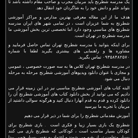
یک مدرسه شطرنج باید مربیان مجرب و صاحب مقام داشته باشد تا
بتواند علم و دانش خود را به شاگردان خود انتقال دهد.
هدف ما از این مقاله معرفی بهترین مدارس و مراکز آموزشی
شطرنج به شما عزیزان است ، در تمامی شهر های ایران مدرسه
شطرنج های مناسبی وجود دارد اما تخصصی ترین بخش آموزشی ما
مدرسه شطرنج در تهران است.
برای اینکه بتوانید با مدرسه شطرنج تهران تماس حاصل فرمایید و
مشاوره ها و راهنمایی های بیشتری بگیرید لطفا با شماره
۰۹۳۵۸۴۸۲۵۷۰ تماس بگیرید.
در مدرسه شطرنج تهران کلاس ها به سه صورت خصوصی ، عمومی
و مجازی با عنوان دانلود ویدیوهای آموزشی شطرنج مرحله به مرحله
دنبال می شود.
البته کتاب های آموزشی شطرنج مناسبی نیز در این زمینه قرار می
دادیم که می توانید از بخش دانلود کتاب های آموزشی شطرنج آن را
دانلود کرده و قدم به قدم آنهارا دنبال کنید و هرگونه سوالی داشتید از
مربیان با تجربه ما بپرسید
آموزش مقدماتی شطرنج را برای شما در ذیر قرار می دهیم
شطرنج یک بازی بسیار زیبا و فکری است . بازی شطرنج برای
کودکان بسیار مناسب است ، کودکانی که شطرنج بازی می کنند
بسیار متفاوت تر از بقیه می شوند و اعتماد به نفس بسیار خوبی پیدا