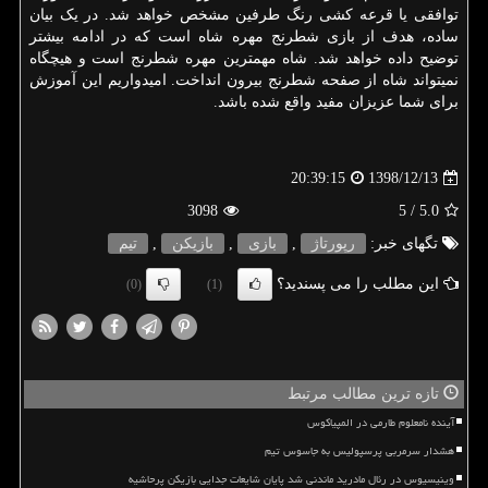
توافقی یا قرعه کشی رنگ طرفین مشخص خواهد شد. در یک بیان
ساده، هدف از بازی شطرنج مهره شاه است که در ادامه بیشتر
توضیح داده خواهد شد. شاه مهمترین مهره شطرنج است و هیچگاه
نمیتواند شاه از صفحه شطرنج بیرون انداخت. امیدواریم این آموزش
برای شما عزیزان مفید واقع شده باشد.
1398/12/13
20:39:15
3098
/ 5
5.0
تگهای خبر:
رپورتاژ
,
بازی
,
بازیكن
,
تیم
این مطلب را می پسندید؟
(0)
(1)
تازه ترین مطالب مرتبط
آینده نامعلوم طارمی در المپیاکوس
هشدار سرمربی پرسپولیس به جاسوس تیم
وینیسیوس در رئال مادرید ماندنی شد پایان شایعات جدایی بازیکن پرحاشیه