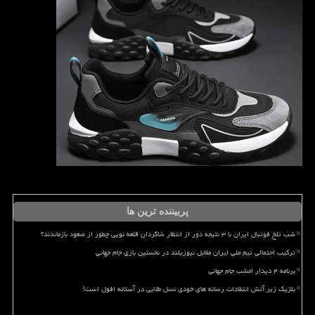
پربیننده ترین ها
شب تلخ فوتبال ایران با ۳ نتیجه دور از انتظار شاگردان قلعه نویی چطور از صعود بازماندند؟
ترکیب احتمالی تیم ملی ایران مقابل نیوزیلند در نخستین بازی جام جهانی
برنامه ۴ دیدار امشب جام جهانی
بلژیک زیر آتش انتقادات رسانه های خودی نسل طلایی در آستانه افول است!