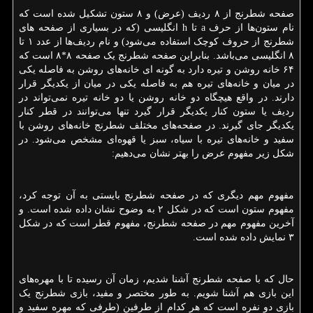
صفحه شطرنج از ۸ ردیف (عرض) و ۸ ستون تشکیل شده است که
نام ستون‌ها از حرف
a
تا
h
انگلیسی (که در بسیاری از صفحه های
شطرنج از حروف کوچک استفاده می‌شود) و نام ردیف‌ها از عدد ۱ تا
۸ انگلیسی می‌باشد. بنابراین صفحه شطرنج یک صفحه ۸*۸ است که
۶۴ خانه روشن و تیره دارد به گونه ای خانه‌های روشن به فاصله یکی
در میان و خانه‌های تیره هم به فاصله یکی در میان از یکدیگر قرار
دارند. در واقع هیچگاه دو خانه روشن یا دو خانه تیره نمی‌تواند در
ردیف یا ستون کنار یکدیگر قرار گیرد تنها می‌توانند در قطر کنار
یکدیگر جای گیرند. در صفحه‌های مختلف شطرنج خانه‌های روشن با
سفید و خانه‌های تیره با سیاه، سبز یا قهوه‌ای مشخص می‌شود. در
شکل زیر مفهوم عرض را بهتر نشان می‌دهیم:
مفهوم مهم دیگری که در صفحه شطرنج بایستی به آن توجه کرد،
مفهوم ستون است که در شکل ۲ به وضوح نشان داده شده است. و
آخرین مفهوم مهم در صفحه شطرنج، مفهوم قطر است که در شکل
۳ نمایش داده شده است.
حال که با صفحه شطرنج آشنا شدیم، زمان آن رسیده تا با مهره‌های
این بازی هم آشنا شویم. به طور مختصر و مفید، بازی شطرنج یک
بازی دو نفره است که هر کدام از طرفین (طرفی که مهره سفید و