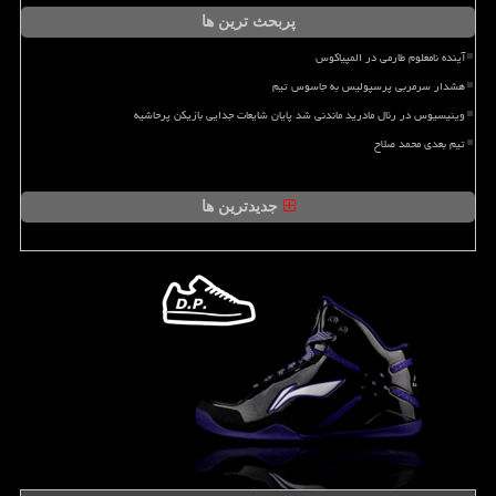
پربحث ترین ها
آینده نامعلوم طارمی در المپیاکوس
هشدار سرمربی پرسپولیس به جاسوس تیم
وینیسیوس در رئال مادرید ماندنی شد پایان شایعات جدایی بازیکن پرحاشیه
تیم بعدی محمد صلاح
جدیدترین ها