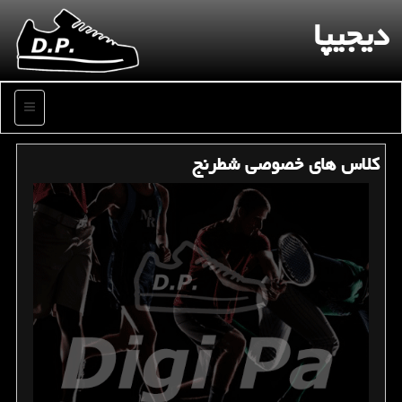
دیجیپا
منو
كلاس های خصوصی شطرنج