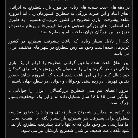
در دهه های جدید شبحه های زیادی در مورد بازی شطرنج به ایرانیان
اتفاق افتاد و این ضربه بزرگی به شطرنج کشورمان زد . اما امروزه
شاهد پیشرفت بازی شطرنج در کشور عزیزمان هستیم . به طوری
که اسطوره های بزرگی همچون علیرضا فیروزجا و پرهام مقصودلو
عزیز در بین بزرگان جهان صاحب نام و مقام هستند.
یکی از دلایل بسیار زیادی که باعث پیشرفت شطرنج در کشور
عزیزمان شده است وجود مدارس شطرنج در شهر های مختلف ایران
می باشد
این اتفاق باعث شده والدین گرامی شطرنج را فراتر از یک بازی
خانگی در نظر بگیرند و ان را به عنوان یک ورزش حرفه برای کودکان
خود دنبال کنند و این امر باعث شده است که امروزه شاهد حضور
چندین قهرمان در رده سنی نوجوانان و جوانان در سطح جهان باشیم
امروز اعضای تیم ملی شطرنج بزرگسالان ایران را جوانانی با
میانگین سنی ۱۵ تا ۱۸ سال تشکیل داده اند و این یک موفقعیت بسیار
بزرگ است.
در کشور ما مدارس شطرنج بسیار زیادی وجود دارد حضور مدرسه
شطرنج برای پیشرفت هر شطرنج باز بسیار نکته با اهمیت است .
اما مدارسی نیز وجود دارد که نه تنها باعث پیشرفت شطرنج باز نمی
شود بلکه باعث ضعیف تر شدن شطرنج بازیکنان نیز می شود.