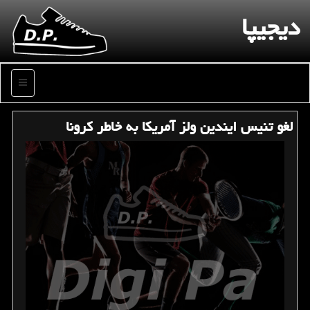
دیجیپا
منو
لغو تنیس ایندین ولز آمریكا به خاطر كرونا