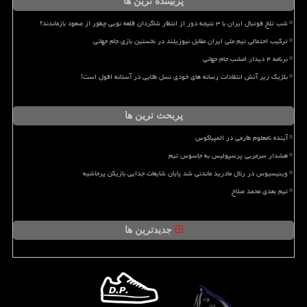
پربیننده ترین ها
شب تلخ فوتبال ایران با ۳ نتیجه دور از انتظار شاگردان قلعه نویی چطور از صعود بازماندند؟
ترکیب احتمالی تیم ملی ایران مقابل نیوزیلند در نخستین بازی جام جهانی
برنامه ۴ دیدار امشب جام جهانی
بلژیک زیر آتش انتقادات رسانه های خودی نسل طلایی در آستانه افول است!
پربحث ترین ها
آینده نامعلوم طارمی در المپیاکوس
هشدار سرمربی پرسپولیس به جاسوس تیم
وینیسیوس در رئال مادرید ماندنی شد پایان شایعات جدایی بازیکن پرحاشیه
تیم بعدی محمد صلاح
جدیدترین ها