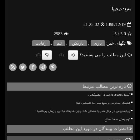
منبع:
دیجیپا
1398/12/19
21:25:02
2983
/ 5
5.0
تگهای خبر:
بازی
,
بازیكن
,
تیم
,
رقابت
این مطلب را می پسندید؟
(0)
(1)
تازه ترین مطالب مرتبط
آینده نامعلوم طارمی در المپیاکوس
هشدار سرمربی پرسپولیس به جاسوس تیم
وینیسیوس در رئال مادرید ماندنی شد پایان شایعات جدایی بازیکن پرحاشیه
تیم بعدی محمد صلاح
نظرات بینندگان در مورد این مطلب