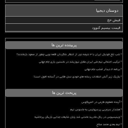
دوستان دیجیپا
فیش حج
قیمت بیسیم کنوود
پربیننده ترین ها
شب تلخ فوتبال ایران با ۳ نتیجه دور از انتظار شاگردان قلعه نویی چطور از صعود بازماندند؟
ترکیب احتمالی تیم ملی ایران مقابل نیوزیلند در نخستین بازی جام جهانی
برنامه ۴ دیدار امشب جام جهانی
بلژیک زیر آتش انتقادات رسانه های خودی نسل طلایی در آستانه افول است!
پربحث ترین ها
آینده نامعلوم طارمی در المپیاکوس
هشدار سرمربی پرسپولیس به جاسوس تیم
وینیسیوس در رئال مادرید ماندنی شد پایان شایعات جدایی بازیکن پرحاشیه
تیم بعدی محمد صلاح