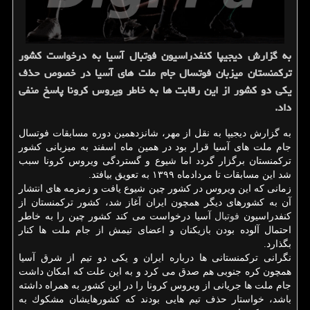
به گزارش دیجیپا كنفدراسیون فوتبال آسیا به درخواست كشور
تركمنستان میزبان فوتسال جام ملت های آسیا در خصوص حذف
یكی دو كشور از این رقابت ها به خاطر ویروس كرونا پاسخ منفی
داد.
به گزارش دیجیپا به نقل از مهر، شانزدهمین دوره مسابقات فوتسال
جام ملت های آسیا قرار بود در همین ماه اسفند به میزبانی كشور
تركمنستان برگزار گردد اما شیوع و گستردگی ویروس كرونا سبب
شد این مسابقات تا مردادماه ۱۳۹۹ به تعویق بیافتد.
زمانی كه این ویروس در كشور چین شیوع یافت و زمزمه های انتشار
آن به كشورهای دیگر همچون ایران آغاز شد، كشور تركمنستان از
كنفدراسیون
فوتبال
آسیا درخواست می كند كشور چین را به خاطر
احتمال آلوده بودن بازیكنان و اعضای تیمش از جام ملت ها كنار
بگذارد.
نگرانی تركمنستانی ها درباره ایران و یكی دو تیم از شرق آسیا
همچون كره جنوبی هم صدق می كرد و به این علت كه امكان داشت
جام ملت ها جریانی از ویروس كرونا را در این كشور به همراه داشته
باشد، خواستار حذف تیم هایی بودند كه كشورهایشان مشكوك به