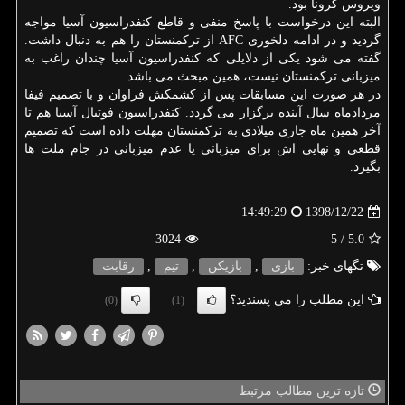
ویروس كرونا بود.
البته این درخواست با پاسخ منفی و قاطع كنفدراسیون آسیا مواجه
گردید و در ادامه دلخوری AFC از تركمنستان را هم به دنبال داشت.
گفته می شود یكی از دلایلی كه كنفدراسیون آسیا چندان راغب به
میزبانی تركمنستان نیست، همین مبحث می باشد.
در هر صورت این مسابقات پس از كشمكش فراوان و با تصمیم فیفا
مردادماه سال آینده برگزار می گردد. كنفدراسیون فوتبال آسیا هم تا
آخر همین ماه جاری میلادی به تركمنستان مهلت داده است كه تصمیم
قطعی و نهایی اش برای میزبانی یا عدم میزبانی در جام ملت ها
بگیرد.
1398/12/22
14:49:29
3024
/ 5
5.0
تگهای خبر:
بازی
,
بازیكن
,
تیم
,
رقابت
این مطلب را می پسندید؟
(0)
(1)
تازه ترین مطالب مرتبط