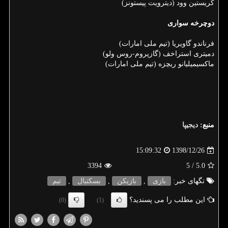
كریستین وود (دیترویت پیستونز)
دوچرخه
سواری
فرناندو گاویریا (تیم ملی امارات)
دمیتری استراخف (گازپروم-روس ولو)
ماكسیمیلیانو ریچزه (تیم ملی امارات)
منبع:
دیجیپا
1398/12/26
15:09:32
3394
/ 5
5.0
تگهای خبر:
بازی
,
بازیكن
,
بسكتبال
,
تیم
این مطلب را می پسندید؟
(0)
(1)