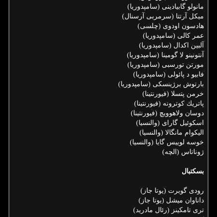
مانولو گابیادینی (سامپدوریا)
میكل آرتتا (سرمربی آرسنال)
هادسون اودوی (چلسی)
عمر كالی (سامپدوریا)
آلبین اكدال (سامپدوریا)
آنتونینو لا گومینا (سامپدوریا)
مورتن تورسبی (سامپدوریا)
فابیو د پائولی (سامپدوریا)
بارتوش برژینسكی (سامپدوریا)
خرمن پتسلا (فیورنتینا)
پاتریك كوترونه (فیورنتینا)
دوسان ولاهوویچ (فیورنتینا)
اسكوئیل گارای (والنسیا)
الیكوام مانگالا (والنسیا)
خوسه لوییس گایا (والنسیا)
ژوناتاس (الچه)
بسكتبال
رودی گوبرت (یوتا جاز)
داناوان میشل (یوتا جاز)
تری تامكینز (رئال مادرید)