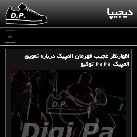
دیجیپا
منو
اظهارنظر عجیب قهرمان المپیك درباره تعویق
المپیك ۲۰۲۰ توكیو