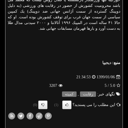
باشد محرومیت كشورش از حضور در رقابت های ورزشی (به دلیل
دوپینگ گسترده از سمت آژانس جهانی ضد دوپینگ) یك كمپین
سیاسی از سمت جهان غرب برای توقف كشورش بوده است. او كه
حالا ۴۱ ساله است در المپیك ۱۹۹۶ آتالانتا و ۲۰۰۰ سیدنی مدال طلا
به دست آورد و بارها قهرمان مسابقات جهانی شد.
منبع:
دیجیپا
1399/01/06
21:34:53
3207
/ 5
5.0
تگهای خبر:
رقابت
,
كمیته
این مطلب را می پسندید؟
(0)
(1)