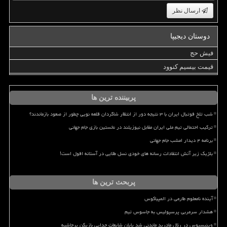
ارسال نظر
دوستان دیجیپا
فیش حج
قیمت بیسیم کنوود
پربیننده ترین ها
شب تلخ فوتبال ایران با ۳ نتیجه دور از انتظار شاگردان قلعه نویی چطور از صعود بازماندند؟
ترکیب احتمالی تیم ملی ایران مقابل نیوزیلند در نخستین بازی جام جهانی
برنامه ۴ دیدار امشب جام جهانی
بلژیک زیر آتش انتقادات رسانه های خودی نسل طلایی در آستانه افول است!
پربحث ترین ها
آینده نامعلوم طارمی در المپیاکوس
هشدار سرمربی پرسپولیس به جاسوس تیم
وینیسیوس در رئال مادرید ماندنی شد پایان شایعات جدایی بازیکن پرحاشیه