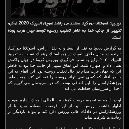
دیجیپا: اسوتلانا خوركینا معتقد می باشد تعویق المپیك 2020 توكیو
تنبیهی از جانب خدا به خاطر تعقیب روسیه توسط جهان غرب بوده
است.
به گزارش دیجیپا به نقل از ایسنا و به نقل از آس، اسوتلانا خوركینا،
دارنده دو مدال طلای المپیك در ژیمناستیك ریتمیك نسبت به تعویق
المپیك ۲۰۲۰ توكیو به سبب فراگیری ویروس كرونا در جهان واكنش
نشان داد و اظهار داشت: این اتفاق تنبیهی از جانب خدا بود به خاطر
این كه جهان غرب مدام در حال تعقیب روسیه بود. این اتفاق به این
خاطر افتاد كه كسی نمی تواند روسیه را عصبانی كند، همین طور
ورزشكارانمان را. این اتفاقی نیست كه در سرودمان می گوییم كه
"خدا از سرزمینان حفاظت می كند."
او در ادامه به تصمیم درست كمیته بین المللی المپیك اشاره نمود و
اظهار داشت: روسیه باید از این فرصت استفاده نماید تا از
ورزشكارانش در دادگاه عالی ورزش دفاع كند و بتواند باردیگر در
رقابت
ها شركت نماید.
خوركینا تنها ورزشكار بازنشسته یا فعال روس نیست كه معتقد می