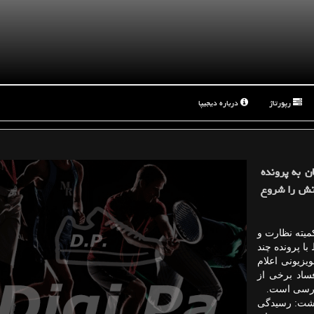
رپورتاژ
درباره دیجیپا
ن به پرونده
اتش را شروع
میته نظارت و
با پرونده چند
یزیونی اعلام
ساد برخی از
 بررسی است.
داشت: رسیدگی