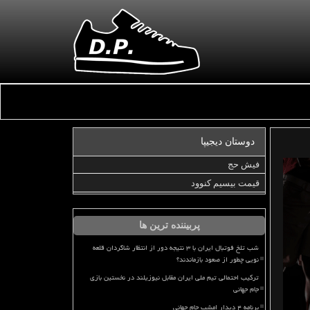
دوستان دیجیپا
فیش حج
قیمت بیسیم کنوود
پربیننده ترین ها
شب تلخ فوتبال ایران با ۳ نتیجه دور از انتظار شاگردان قلعه
نویی چطور از صعود بازماندند؟
ترکیب احتمالی تیم ملی ایران مقابل نیوزیلند در نخستین بازی
جام جهانی
برنامه ۴ دیدار امشب جام جهانی