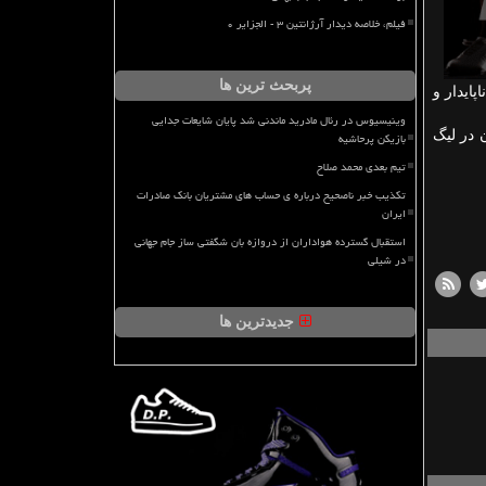
فیلم، خلاصه دیدار آرژانتین ۳ - الجزایر ۰
پربحث ترین ها
پایدار و
وینیسیوس در رئال مادرید ماندنی شد پایان شایعات جدایی
 در لیگ
بازیکن پرحاشیه
تیم بعدی محمد صلاح
تکذیب خبر ناصحیح درباره ی حساب های مشتریان بانک صادرات
ایران
استقبال گسترده هواداران از دروازه بان شگفتی ساز جام جهانی
در شیلی
جدیدترین ها