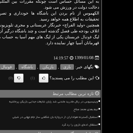
به این مسائل حساس است چونكه مقررات بین المللی
دخالت دولت در ورزش می شود.
الكهموس از نام بردن این باشگاه ها خودداری و تصریح
تحقیقات به اطلاع همه خواهد رسید.
همچنین «ولید الفراج» خبرنگار عربستانی و مجری تلویزیونی د
اتلاف بودجه طی فصل گذشته است و چند باشگاه درگیر آن 
لیگ
فوتبال
عربستان یكی از لیگ های مهم آسیا به حساب م
قهرمانان آسیا چهار نماینده دارد.
1399/01/08
14:19:57
تگهای خبر:
بازی
,
بازیكن
,
باشگاه
,
فوتبال
این مطلب را می پسندید؟
(0)
(1)
تازه ترین مطالب مرتبط
وینیسیوس در رئال مادرید ماندنی شد پایان شایعات جدایی بازیکن پرحاشیه
تیم بعدی محمد صلاح
استقبال گسترده هواداران از دروازه بان شگفتی ساز جام جهانی در شیلی
استقلال ادعای نازون را رد کرد