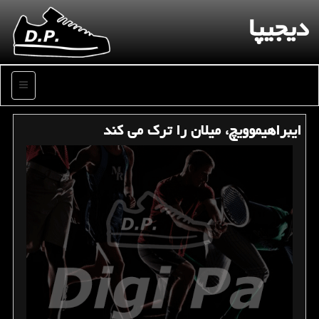
دیجیپا
منو
ایبراهیموویچ، میلان را ترك می كند