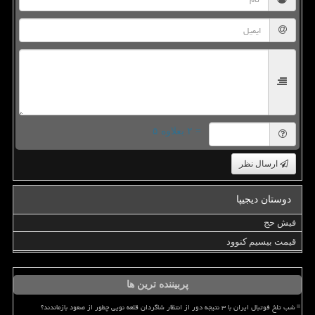
= ۲ بعلاوه ۵
ارسال نظر
دوستان دیجیپا
فیش حج
قیمت بیسیم کنوود
پربیننده ترین ها
شب تلخ فوتبال ایران با ۳ نتیجه دور از انتظار شاگردان قلعه نویی چطور از صعود بازماندند؟