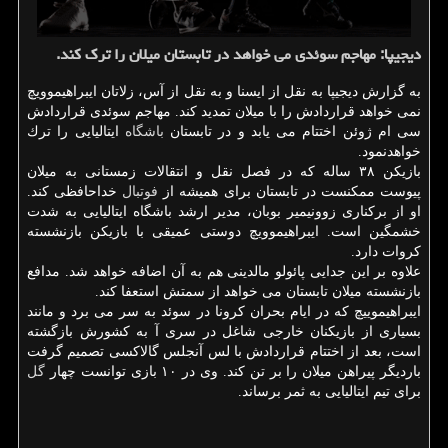
دیجیپا: مهاجم سوئدی می خواهد در تابستان میلان را ترك كند.
به گزارش دیجیپا به نقل از ایسنا و به نقل از آس، زلاتان ایبراهیموویچ
نمی خواهد قراردادش را با میلان تمدید كند. مهاجم سوئدی قراردادش
سی ام ژوئن اختتام می یابد و در تابستان
باشگاه
ایتالیایی را ترك
خواهدنمود.
بازیكن ۳۸ ساله كه در فصل نقل و انتقالات زمستانی به میلان
پیوست ممكنست در تابستان برای همیشه از
فوتبال
خداحافظی كند.
او از بركناری زوونیمیر بوبان، مدیر ارشد باشگاه ایتالیایی به شدت
خشمگین است. ایبراهیموویچ دوستی عمیقی با بازیكن بازنشسته
كروات دارد.
علاوه بر این جدایی پائولو مالدینی هم به آن اضافه خواهد شد. مدافع
بازنشسته میلان تابستان می خواهد از سمتش استعفا كند.
ایبراهیموییچ كه در ایام بحران كرونا در سوئد به سر می برد و مانند
بسیاری از بازیكنان خارجی شاغل در سری آ به كشورش بازگشته
است، بعد از اختتام قراردادش با لس آنجلس گالاكسی تصمیم گرفت
باردیگر پیراهن میلان را بر تن كند. وی در ۱۰ بازی توانست چهار
گل
برای تیم ایتالیایی به ثمر برساند.