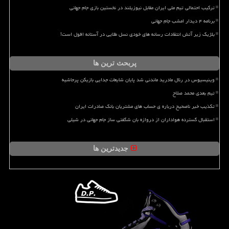
ترکیب احتمالی تیم ملی ایران مقابل نیوزیلند در نخستین بازی جام جهانی
برنامه ۴ دیدار امشب جام جهانی
بلژیک زیر آتش انتقادات رسانه های خودی نسل طلایی در آستانه افول است!
پربحث ترین ها
وینیسیوس در رئال مادرید ماندنی شد پایان شایعات جدایی بازیکن پرحاشیه
تیم بعدی محمد صلاح
تکذیب خبر ناصحیح درباره ی حساب های مشتریان بانک صادرات ایران
استقبال گسترده هواداران از دروازه بان شگفتی ساز جام جهانی در شیلی
جدیدترین ها