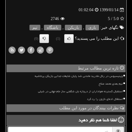
1399/01/14
01:02:04
2746
/ 5
5.0
تگهای خبر:
بازی
,
بازیكن
,
باشگاه
,
تیم
این مطلب را می پسندید؟
(0)
(1)
تازه ترین مطالب مرتبط
وینیسیوس در رئال مادرید ماندنی شد پایان شایعات جدایی بازیکن پرحاشیه
تیم بعدی محمد صلاح
استقبال گسترده هواداران از دروازه بان شگفتی ساز جام جهانی در شیلی
استقلال ادعای نازون را رد کرد
نظرات بینندگان در مورد این مطلب
لطفا شما هم
نظر دهید