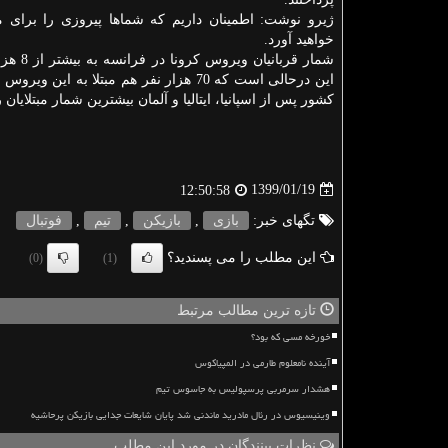
ژیرو نوشت: اطمینان داریم كه شماها پیروزی را برای م
خواهید آورد.
شمار قربانیان 
این درحالی است كه 70 هزار نفر هم مبتلا به این و
كشور پس از اسپانیا، ایتالیا و آلمان بیشترین شمار مبتلایان
1399/01/19
12:50:58
تگهای خبر:
بازی
,
بازیكن
,
تیم
,
فوتبال
این مطلب را می پسندید؟
(0)
(1)
تازه ترین مطالب مرتبط
خورخه مسی که بود؟
آینده نامعلوم طارمی در المپیاکوس
هشدار سرمربی پرسپولیس به جاسوس تیم
وینیسیوس در رئال مادرید ماندنی شد پایان شایعات جدایی بازیکن پرحاشیه
نظرات بینندگان در مورد این مطلب