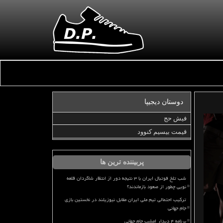
دوستان دیجیپا
فیش حج
قیمت بیسیم کنوود
پربیننده ترین ها
شب تلخ فوتبال ایران با ۳ نتیجه دور از انتظار شاگردان قلعه
نویی چطور از صعود بازماندند؟
ترکیب احتمالی تیم ملی ایران مقابل نیوزیلند در نخستین بازی
جام جهانی
برنامه ۴ دیدار امشب جام جهانی