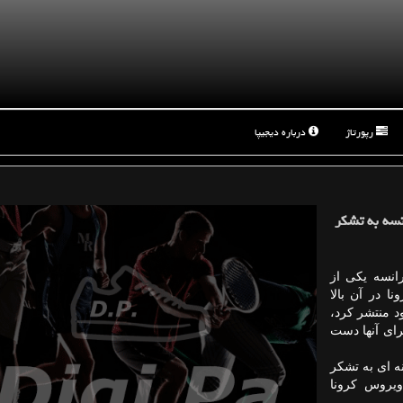
رپورتاژ
درباره دیجیپا
نسه به تشكر
رانسه یكی از
ا در آن بالا
د منتشر كرد،
رای آنها دست
نه ای به تشكر
ویروس كرونا