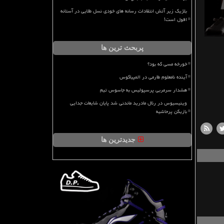
بلژیک زیر آتش انتقادات رسانه های خودی نسل طلایی در آستانه
افول است!
پربحث ترین ها
خورخه مسی که بود؟
آینده نامعلوم طارمی در المپیاکوس
هشدار سرمربی پرسپولیس به جاسوس تیم
وینیسیوس در رئال مادرید ماندنی شد پایان شایعات جدایی
بازیکن پرحاشیه
جدیدترین ها