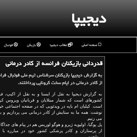
دیجیپا
صفحه اصلی
مطالب دیجیپا
بازیکن
فوتبال
قدردانی بازیكنان فرانسه از كادر درمانی
به گزارش دیجیپا بازیكنان سرشناس تیم ملی فوتبال فرا
از كادر درمانی در ایام سخت كرونایی پرداختند.
به گزارش دیجیپا به نقل از ایسنا و به نقل از اكیپ، ف
كشورهای است كه شمار مبتلایان و قربانیان ویروس كرون
است. كیلیان ام باپه در ویدئویی كه در صفحه اجتماعی خو
نوشت: همه ما به ستایش از كادر درمانی می پردازیم و ب
می زنیم.
پل پوگبا، اولیویه ژیرو و هوگو لوریس هم در پیام های جداگا
از پرستاران و كادر پزشكی كشور خود در مبارزه با 
پرداختند.