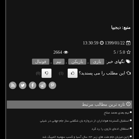
منبع:
دیجیپا
1399/01/22
13:30:59
2664
/ 5
5.0
تگهای خبر:
بازی
,
بازیكن
,
تیم
,
فوتبال
این مطلب را می پسندید؟
(0)
(1)
تازه ترین مطالب مرتبط
تیم بعدی محمد صلاح
استقبال گسترده هواداران از دروازه بان شگفتی ساز جام جهانی در شیلی
استقلال ادعای نازون را رد کرد
ژاپن میزبان جام ملت های زیر ۲۳ سال آسیا و کسب سهمیه المپیک شد