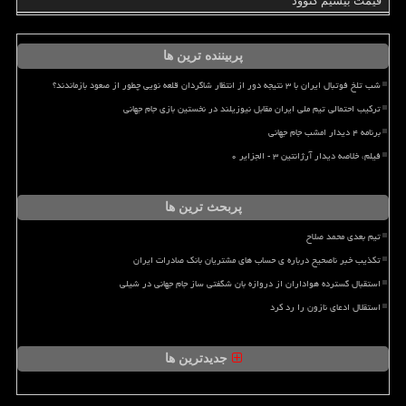
قیمت بیسیم کنوود
پربیننده ترین ها
شب تلخ فوتبال ایران با ۳ نتیجه دور از انتظار شاگردان قلعه نویی چطور از صعود بازماندند؟
ترکیب احتمالی تیم ملی ایران مقابل نیوزیلند در نخستین بازی جام جهانی
برنامه ۴ دیدار امشب جام جهانی
فیلم، خلاصه دیدار آرژانتین ۳ - الجزایر ۰
پربحث ترین ها
تیم بعدی محمد صلاح
تکذیب خبر ناصحیح درباره ی حساب های مشتریان بانک صادرات ایران
استقبال گسترده هواداران از دروازه بان شگفتی ساز جام جهانی در شیلی
استقلال ادعای نازون را رد کرد
جدیدترین ها