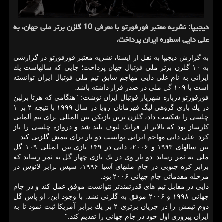
دیجیپا: نشریه معتبر فورفورتو با معرفی 10 گلزن برتر ملی جهان، به
علی دایی اسطوره ایران پرداخت.
به گزارش دیجیپا به نقل از ایسنا، نشریه معتبر فورفورتو در گزارشی
به ۱۰ گلزن برتر ملی
فوتبال
جهان پرداخت؛ جایی كه سالهاست یك
ایرانی به نام علی دایی مهاجم سابق تیم ملی فوتبال ایران توانسته
است با ۱۰۹
گل
ملی در صدر قرار داشته باشد.
فورفورتو درباره شهریار فوتبال ایران نوشت: "هنگامی كه هرتا برلین
در یك بازی گروهی لیگ قهرمانان اروپا در سال ۱۹۹۹ با نتیجه ۲ بر ۱
چلسی را شكست داد، گلزن ترین بازیكن بین المللی برای تیم آلمانی
كارساز بود كه بالاتر از فرانك لبوف بلند شد و دروازه چلسی را باز
كرد. علی دایی مهاجم ایرانی توانست دو بار برای تیمش گلزنی كند.
بین سالهای ۱۹۹۳ و ۲۰۰۶، دایی در ۱۴۹ بازی بین المللی ۱۰۹ گل
ملی به ثمر رساند. دو بار وی در یك بازی چهار گل به ثمر رساند كه
برابر كره جنوبی در جام ملتهای آسیا ۱۹۹۶، سپس برابر لائوس در
مرحله مقدماتی جام جهانی ۲۰۰۶ بود.
دایی در مقابل تیم های قدرتمندتر نتوانست موفق عمل كند و در جام
جهانی ۱۹۹۸ و ۲۰۰۶ موفق به گلزنی نشد. با وجود این، او پاس گل
دوم تیمش را در جریان برتری ۲ بر یك برابر آمریكا ثبت نمود تا به
ایران پیروزی اول خود در جام جهانی را تقدیم كند."