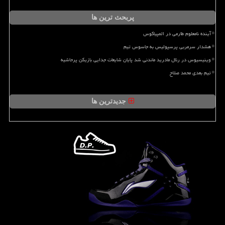
پربحث ترین ها
آینده نامعلوم طارمی در المپیاکوس
هشدار سرمربی پرسپولیس به جاسوس تیم
وینیسیوس در رئال مادرید ماندنی شد پایان شایعات جدایی بازیکن پرحاشیه
تیم بعدی محمد صلاح
جدیدترین ها