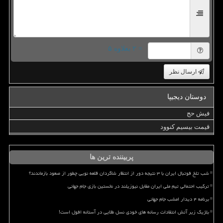
= ۲ بعلاوه ۵
ارسال نظر
دوستان دیجیپا
فیش حج
قیمت بیسیم کنوود
پربیننده ترین ها
شب تلخ فوتبال ایران با ۳ نتیجه دور از انتظار شاگردان قلعه نویی چطور از صعود بازماندند؟
ترکیب احتمالی تیم ملی ایران مقابل نیوزیلند در نخستین بازی جام جهانی
برنامه ۴ دیدار امشب جام جهانی
بلژیک زیر آتش انتقادات رسانه های خودی نسل طلایی در آستانه افول است!