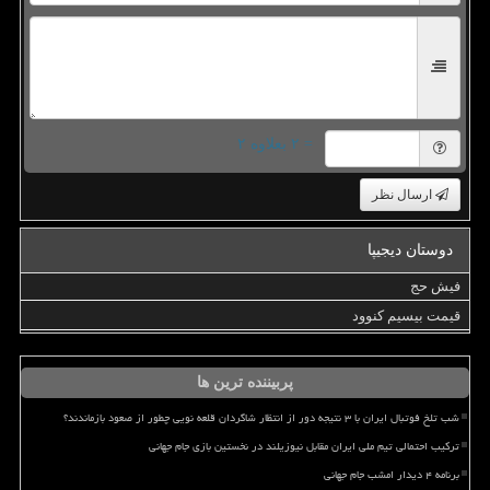
= ۲ بعلاوه ۲
ارسال نظر
دوستان دیجیپا
فیش حج
قیمت بیسیم کنوود
پربیننده ترین ها
شب تلخ فوتبال ایران با ۳ نتیجه دور از انتظار شاگردان قلعه نویی چطور از صعود بازماندند؟
ترکیب احتمالی تیم ملی ایران مقابل نیوزیلند در نخستین بازی جام جهانی
برنامه ۴ دیدار امشب جام جهانی