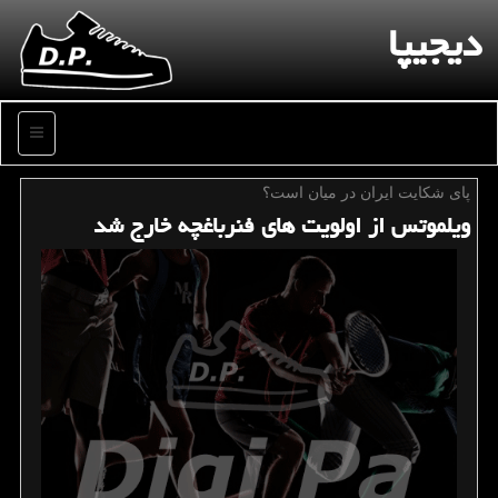
دیجیپا
منو
پای شكایت ایران در میان است؟
ویلموتس از اولویت های فنرباغچه خارج شد