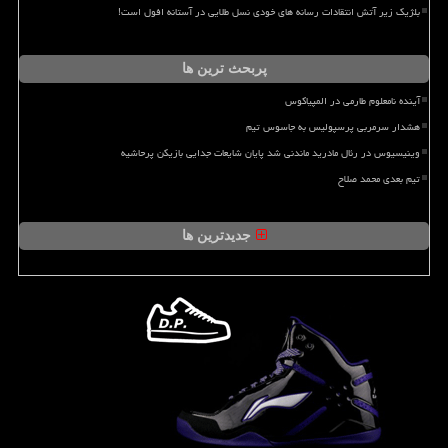
بلژیک زیر آتش انتقادات رسانه های خودی نسل طلایی در آستانه افول است!
پربحث ترین ها
آینده نامعلوم طارمی در المپیاکوس
هشدار سرمربی پرسپولیس به جاسوس تیم
وینیسیوس در رئال مادرید ماندنی شد پایان شایعات جدایی بازیکن پرحاشیه
تیم بعدی محمد صلاح
جدیدترین ها