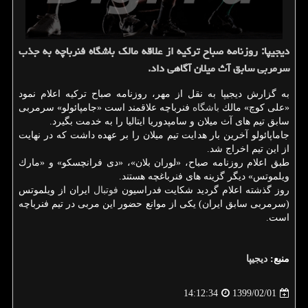
دیجیپا: روزنامه صباح تركیه از علاقه مالك باشگاه فنرباچه به جذب
سرمربی سابق آث میلان آگاهی داد.
به گزارش دیجیپا به نقل از مهر، روزنامه صباح تركیه اعلام نمود
«علی كوچ» مالك
باشگاه
فنرباچه علاقمند است «جامپائولو» سرمربی
سابق تیم های آث میلان و سامپدوریا ایتالیا را به خدمت بگیرد.
جاماپائولو آخرین بار هدایت تیم میلان را بر عهده داشت كه در نهایت
از این تیم اخراج شد.
طبق اعلام روزنامه صباح، «لوران بلان»، «دی فرانچسكو» و «مارك
ویلموتس» دیگر گزینه های فنرباغچه هستند.
روز گذشته اعلام گردید شكایت فدراسیون
فوتبال
ایران از ویلموتس
(سرمربی سابق ایران) یكی از موانع حضور این مربی در تیم فنرباچه
است.
منبع:
دیجیپا
1399/02/01
14:12:34