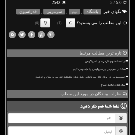
2542
/ 5
5.0
تگهای خبر:
باشگاه
,
تیم
,
سرمربی
,
فدراسیون
این مطلب را می پسندید؟
(0)
(1)
تازه ترین مطالب مرتبط
آینده نامعلوم طارمی در المپیاکوس
هشدار سرمربی پرسپولیس به جاسوس تیم
وینیسیوس در رئال مادرید ماندنی شد پایان شایعات جدایی بازیکن پرحاشیه
تیم بعدی محمد صلاح
نظرات بینندگان در مورد این مطلب
لطفا شما هم
نظر دهید