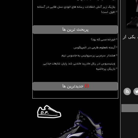
بلژیک زیر آتش انتقادات رسانه های خودی نسل طلایی در آستانه
افول است!
پربحث ترین ها
 یكی از
خورخه مسی که بود؟
آینده نامعلوم طارمی در المپیاکوس
هشدار سرمربی پرسپولیس به جاسوس تیم
وینیسیوس در رئال مادرید ماندنی شد پایان شایعات جدایی
بازیکن پرحاشیه
جدیدترین ها