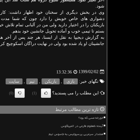
شود.
وی در بخش دیگری از سخنان خود اظهار داشت: كار 
دشواری های خاص خویش را دارد چون كه شما مدت ز
بازیكنان را در اختیار دارید ولی من در آلبانی تمام تلاش خ
بستم تا تیمی خوب و آماده تحویل جانشین خود بدهم.
به گزارش دیجیپا به نقل از ایسنا، هر چند پس از آخر ه
جانشینان او یاد شده بود ولی در نهایت دراگان اسكوچیچ كر
1399/02/02
13:32:36
تگهای خبر:
بازی
,
بازیكن
,
تیم
,
سایت
این مطلب را می پسندید؟
(0)
(1)
تازه ترین مطالب مرتبط
خورخه مسی که بود؟
آینده نامعلوم طارمی در المپیاکوس
هشدار سرمربی پرسپولیس به جاسوس تیم