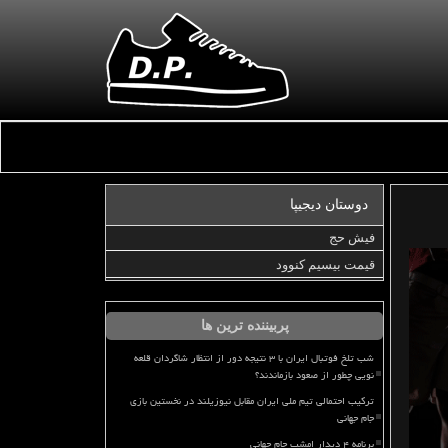
دوستان دیجیپا
فیش حج
قیمت بیسیم کنوود
پربیننده ترین ها
شب تلخ فوتبال ایران با ۳ نتیجه دور از انتظار شاگردان قلعه
نویی چطور از صعود بازماندند؟
ترکیب احتمالی تیم ملی ایران مقابل نیوزیلند در نخستین بازی
جام جهانی
برنامه ۴ دیدار امشب جام جهانی