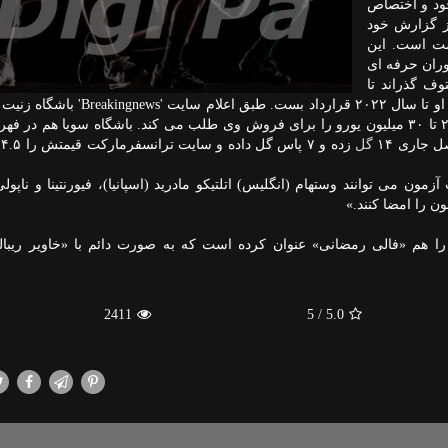
ود و اختصاص
ز گزارش خود
مت است. این
وران حرفه ای
وف گذراند تا
اینكه در ژانویه ۲۰۱۹ تیم زنیت روسیه با ۱۲ میلیون یورو با او تا سال ۲۰۲۲ قرارداد بست. 
به درخواست های زیادی كه برای آزمون وجود دارد مبلغ ۲۵ تا ۳۰ میلیون یورو را برای فروش وی طلب می كند. باشگاه سویا هم
گل
 می توانند وستهام (انگلیس) اتلتیكو مادرید (اسپانیا)، فیورنتینا و ناپولی (
ون را امضا كنند.»
را هم «فالی رمضانی» عنوان كرده است كه به صورت دائم با «خاویر ریبالت
2411
/ 5
5.0