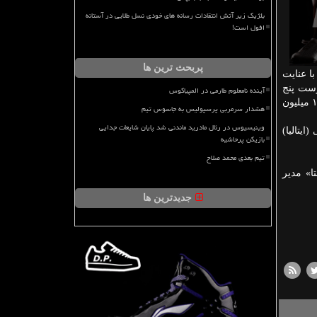
بلژیک زیر آتش انتقادات رسانه های خودی نسل طلایی در آستانه
افول است!
پربحث ترین ها
طبق اعلام سایت 'Breakingnews' باشگاه زنیت با عنایت
 در فهرست پنج
آینده نامعلوم طارمی در المپیاکوس
زده و ۷ پاس گل داده و سایت ترانسفرماركت قیمتش را ۱۴.۵ میلیون
هشدار سرمربی پرسپولیس به جاسوس تیم
وینیسیوس در رئال مادرید ماندنی شد پایان شایعات جدایی
ایتالیا)
بازیکن پرحاشیه
تیم بعدی محمد صلاح
ا» مدیر
جدیدترین ها