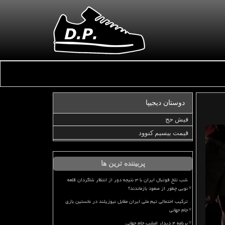
دوستان دیجیپا
فیش حج
قیمت بیسیم کنوود
پربیننده ترین ها
شب تلخ فوتبال ایران با ۳ نتیجه دور از انتظار شاگردان قلعه
نویی چطور از صعود بازماندند؟
ترکیب احتمالی تیم ملی ایران مقابل نیوزیلند در نخستین بازی
جام جهانی
برنامه ۴ دیدار امشب جام جهانی