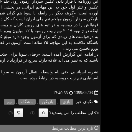
این روزنامه با قرار دادن عكس سردار آزمون روی جلد خ
عكس و تیتر اول خود به این مهاجم ایرانی، در بخشی ا
آورده است: «گزینه دیگر در رابطه با سویا هم گران قی
بازیكن سردار آزمون مهاجم تیم ملی ایران است كه كل د
فوتبالش را در روسیه و در تیم های روبین كازان و روست
باشگاه علاقمند به این مهاجم ۲۵ ساله است. آزمون در فصل جاری ۱۴
یورو تخمین می زند.»
در ادامه این گزارش آمده است: «رقبای سویا برای جذب آزمون
باشند كه به نظر می آید علاقه دارند سریع تر قرارداد با آزم
نشریه اسپانیایی حتی نام واسطه انتقال آزمون به سویا 
اسپانیایی تیم زنیت روسیه در ارتباط بوده است.
1399/02/03
13:40:33
تگهای خبر:
بازی
,
بازیكن
,
باشگاه
,
تیم
این مطلب را می پسندید؟
(0)
(1)
تازه ترین مطالب مرتبط