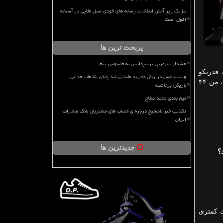
بلژیک زیر آتش انتقادات رسانه های خودی نسل طلایی در آستانه
افول است!
پربحث ترین ها
هشدار سرمربی پرسپولیس به جاسوس تیم
فدریكو
وینیسیوس در رئال مادرید ماندنی شد پایان شایعات جدایی
خوب آماده كردم. جوان بودن خودم، من ۴۴
بازیکن پرحاشیه
تیم بعدی محمد صلاح
تکذیب خبر ناصحیح درباره ی حساب های مشتریان بانک صادرات
ایران
جدیدترین ها
؟
ك كمتری