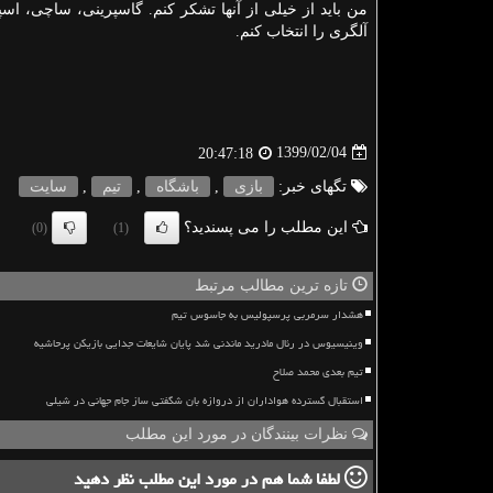
من باید از خیلی از آنها تشكر كنم. گاسپرینی، ساچی، اسپ
آلگری را انتخاب كنم.
1399/02/04
20:47:18
تگهای خبر:
بازی
,
باشگاه
,
تیم
,
سایت
این مطلب را می پسندید؟
(0)
(1)
تازه ترین مطالب مرتبط
هشدار سرمربی پرسپولیس به جاسوس تیم
وینیسیوس در رئال مادرید ماندنی شد پایان شایعات جدایی بازیکن پرحاشیه
تیم بعدی محمد صلاح
استقبال گسترده هواداران از دروازه بان شگفتی ساز جام جهانی در شیلی
نظرات بینندگان در مورد این مطلب
لطفا شما هم
در مورد این مطلب
نظر دهید