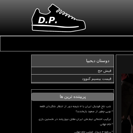
دوستان دیجیپا
فیش حج
قیمت بیسیم کنوود
پربیننده ترین ها
شب تلخ فوتبال ایران با ۳ نتیجه دور از انتظار شاگردان قلعه
نویی چطور از صعود بازماندند؟
ترکیب احتمالی تیم ملی ایران مقابل نیوزیلند در نخستین بازی
جام جهانی
برنامه ۴ دیدار امشب جام جهانی