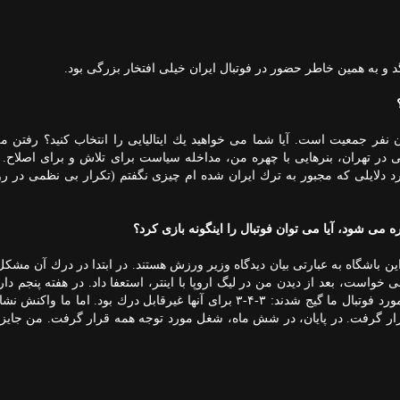
د و به همین خاطر حضور در فوتبال ایران خیلی افتخار بزرگی بود.
این علت كه ایران كشوری با بیش از ۸۰ میلیون نفر جمعیت است. آیا شما می خواهید یك ایتالیایی را انتخاب كنید؟ رف
ی در تهران، بنرهایی با چهره من، مداخله سیاست برای تلاش و برای اصلاح. ن
رد دلایلی كه مجبور به ترك ایران شده ام چیزی نگفتم (تكرار بی نظمی در 
ی شود، آیا می توان فوتبال را اینگونه بازی كرد؟
مدیران در این باشگاه به عبارتی بیان دیدگاه وزیر ورزش هستند. در ابتدا در درك آن مشك
است، بعد از دیدن من در لیگ اروپا با اینتر، استعفا داد. در هفته پنجم دارب
دست دادیم و تیم در جدول یكی مانده به آخر بود. آنها در مورد فوتبال ما گیج شدند: ۳-۴-۳ برای آنها غیرقابل درك بود. اما
قرار گرفت. در پایان، در شش ماه، شغل مورد توجه همه قرار گرفت. من جایزه