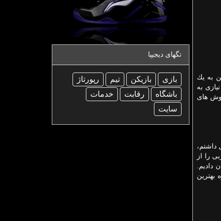
تگهای دیجیپا
تن من به یك
بازی
بازیكن
تیم
رپورتاژ
یازی به
باشگاه
رقابت
خدمات
روش های
سایت
ل داشتم،
ی را از
 ما واكنش نشان دادیم.
 بهترین