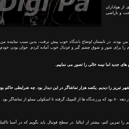
 از هواداران
احت و ناراضی
من بودند. در تابستان اوضاع
باشگاه
خوب پیش نرفت، بدین سبب نماینده من، 
ودم را برای شور و شوق چشم گیر و
فوتبال
 های جدید اما نیمه خالی را تصور می نماییم.
هر تبریز را دیدیم. یكصد هزار تماشاگر در این دیدار بود. چه شرایطی حاكم بود
بود كه
ورزشگاه
ها از المپیك گرفته تا اسكولی مملو از تماشاگر بود.
را تمرین كنم، بیشتر از ایتالیا. در سطح فوتبال باید بگویم كه در آسیا تاكتی