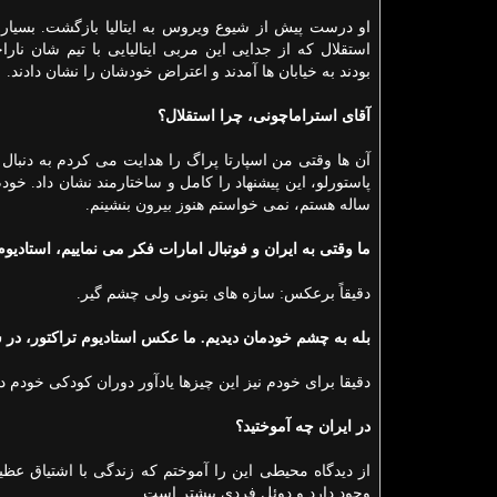
او درست پیش از شیوع ویروس به ایتالیا بازگشت. بسیاری
استقلال كه از جدایی این مربی ایتالیایی با تیم شان نار
بودند به خیابان ها آمدند و اعتراض خودشان را نشان دادند.
آقای استراماچونی، چرا استقلال؟
آن ها وقتی من اسپارتا پراگ را هدایت می كردم به دنبال 
پاستورلو، این پیشنهاد را كامل و ساختارمند نشان داد. خ
ساله هستم، نمی خواستم هنوز بیرون بنشینم.
ما وقتی به ایران و فوتبال امارات فكر می نماییم، استادیوم
دقیقاً برعكس: سازه های بتونی ولی چشم گیر.
بله به چشم خودمان دیدیم. ما عكس استادیوم تراكتور، در ش
دقیقا برای خودم نیز این چیزها یادآور دوران كودكی خودم در دهه ۸۰ 
در ایران چه آموختید؟
از دیدگاه محیطی این را آموختم كه زندگی با اشتیاق عظیم 
وجود دارد و دوئل فردی بیشتر است.