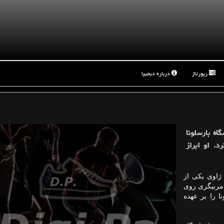
رپورتاژ
درباره دیجیپا
اه بارسلونا
د. او ابراز
 ژاوی یکی از
 مربیگری روی
ا را بر عهده