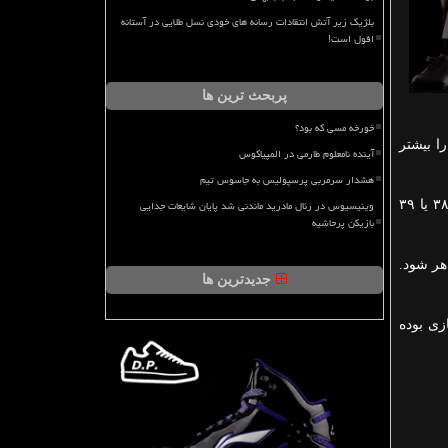
بلژیک زیر آتش انتقادات رسانه های خودی نسل طلایی در آستانه
افول است!
پربحث ترین ها
خورخه مسی که بود؟
ا بیشتر
آینده نامعلوم طارمی در المپیاکوس
هشدار سرمربی پرسپولیس به جاسوس تیم
وینیسیوس در رئال مادرید ماندنی شد پایان شایعات جدایی
او درباره مسی اظهار داشت: مسی هنوز می تواند ۵ تا ۷ سال دیگر بازی کند. او به خوبی مراقب خودش است و می تواند تا سن ۳۷، ۳۸ یا ۳۹
بازیکن پرحاشیه
ساز ظاهر شود.
جدیدترین ها
زی بوده