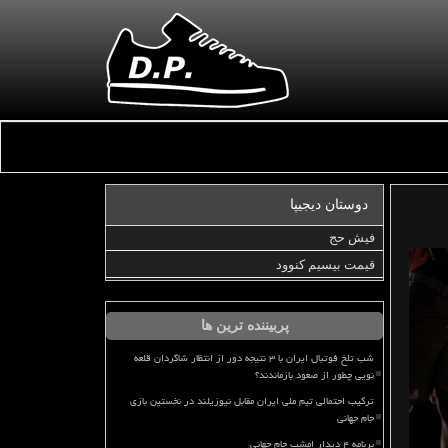
دوستان دیجیپا
فیش حج
قیمت بیسیم کنوود
پربیننده ترین ها
شب تلخ فوتبال ایران با ۳ نتیجه دور از انتظار شاگردان قلعه
نویی چطور از صعود بازماندند؟
ترکیب احتمالی تیم ملی ایران مقابل نیوزیلند در نخستین بازی
جام جهانی
برنامه ۴ دیدار امشب جام جهانی