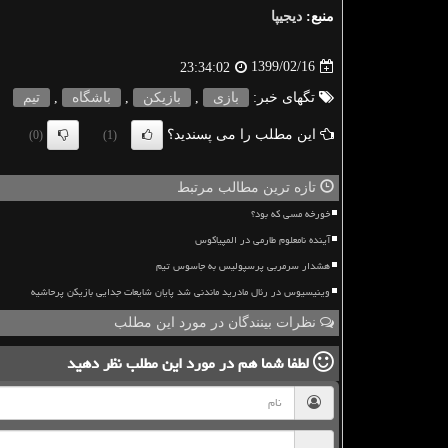
منبع:
دیجیپا
1399/02/16
23:34:02
تگهای خبر:
بازی
,
بازیكن
,
باشگاه
,
تیم
این مطلب را می پسندید؟
(0)
(1)
تازه ترین مطالب مرتبط
خورخه مسی که بود؟
آینده نامعلوم طارمی در المپیاکوس
هشدار سرمربی پرسپولیس به جاسوس تیم
وینیسیوس در رئال مادرید ماندنی شد پایان شایعات جدایی بازیکن پرحاشیه
نظرات بینندگان در مورد این مطلب
لطفا شما هم
در مورد این مطلب
نظر دهید